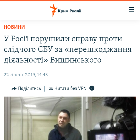
Доступність
посилання
Перейти
НОВИНИ
до
НОВИНИ
У Росії порушили справу проти
основного
ВОДА.КРИМ
матеріалу
слідчого СБУ за «перешкоджання
ВІДЕО ТА ФОТО
Перейти
діяльності» Вишинського
до
ПОЛІТИКА
основної
22 січень 2019, 14:45
БЛОГИ
навігації
Перейти
Поділитись
Читати без VPN
ПОГЛЯД
до
ІНТЕРВ'Ю
пошуку
ВСЕ ЗА ДЕНЬ
СПЕЦПРОЕКТИ
ЯК ОБІЙТИ БЛОКУВАННЯ
ДЕПОРТАЦІЯ