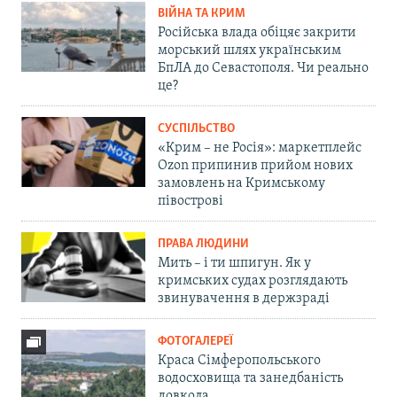
ВІЙНА ТА КРИМ
Російська влада обіцяє закрити
морський шлях українським
БпЛА до Севастополя. Чи реально
це?
СУСПІЛЬСТВО
«Крим – не Росія»: маркетплейс
Ozon припинив прийом нових
замовлень на Кримському
півострові
ПРАВА ЛЮДИНИ
Мить – і ти шпигун. Як у
кримських судах розглядають
звинувачення в держзраді
ФОТОГАЛЕРЕЇ
Краса Сімферопольського
водосховища та занедбаність
довкола