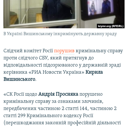
ВІДЕОУРОКИ «ELIFBE»
Русский
СВІДЧЕННЯ ОКУПАЦІЇ
Qırımtatar
УКРАЇНСЬКА ПРОБЛЕМА КРИМУ
В Україні Вишинському інкримінують державну зраду
ДОЛУЧАЙСЯ!
ІНФОГРАФІКА
Слідчий комітет Росії
порушив
кримінальну справу
проти слідчого СБУ, який притягнув до
Усі сайти RFE/RL
відповідальності підозрюваного у державній зраді
керівника «РИА Новости Україна»
Кирила
Вишинського
.
«СК Росії щодо
Андрія Просняка
порушено
кримінальну справу за ознаками злочинів,
передбачених частиною 2 статті 144, частиною 2
статті 299 Кримінального кодексу Росії
(перешкоджання законній професійній діяльності