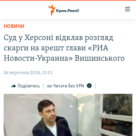
Доступність
посилання
Перейти
НОВИНИ
до
НОВИНИ
Суд у Херсоні відклав розгляд
основного
ВОДА.КРИМ
матеріалу
скарги на арешт глави «РИА
ВІДЕО ТА ФОТО
Перейти
Новости-Украина» Вишинського
до
ПОЛІТИКА
основної
26 вересень 2018, 13:01
БЛОГИ
навігації
Перейти
Поділитись
Читати без VPN
ПОГЛЯД
до
ІНТЕРВ'Ю
пошуку
ВСЕ ЗА ДЕНЬ
СПЕЦПРОЕКТИ
ЯК ОБІЙТИ БЛОКУВАННЯ
ДЕПОРТАЦІЯ