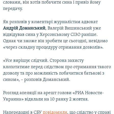
словами, він хотів побачити сина і привіз йому
передачу.
Як розповів у коментарі журналістам адвокат
Андрій Доманський
, Валерій Вишинський уже
відвідував сина у Херсонському СІЗО раніше.
Однак чи зможе він зробити це сьогодні, невідомо
«через складну процедуру отримання дозволів».
«Усе вирішує слідчий. Сторона захисту
клопотатиме перед слідством про отримання такого
дозволу та про можливість побачитися батькові з
сином», – розповів Доманський.
Розгляд апеляції на арешт голови «РИА Новости-
Украина» відклали на 10 ранку 2 жовтня.
Напередодні в СБУ
повідомили
, що слідство у справі