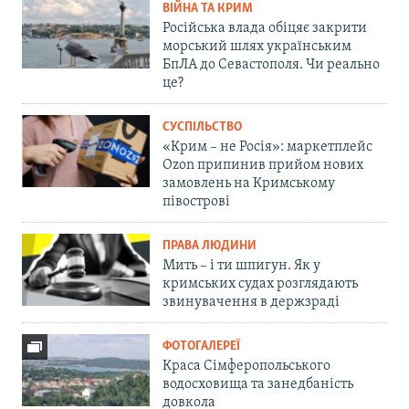
ВІЙНА ТА КРИМ
Російська влада обіцяє закрити
морський шлях українським
БпЛА до Севастополя. Чи реально
це?
СУСПІЛЬСТВО
«Крим – не Росія»: маркетплейс
Ozon припинив прийом нових
замовлень на Кримському
півострові
ПРАВА ЛЮДИНИ
Мить – і ти шпигун. Як у
кримських судах розглядають
звинувачення в держзраді
ФОТОГАЛЕРЕЇ
Краса Сімферопольського
водосховища та занедбаність
довкола