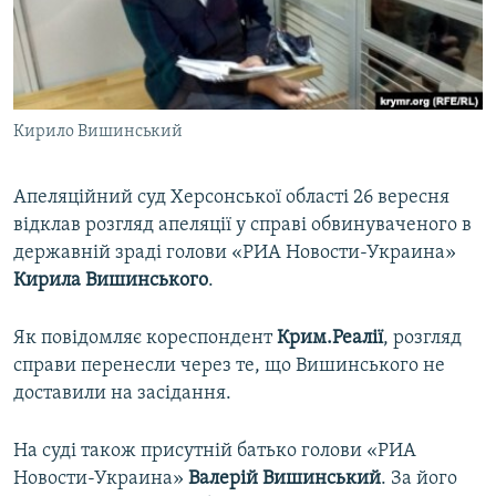
ВІДЕОУРОКИ «ELIFBE»
Русский
СВІДЧЕННЯ ОКУПАЦІЇ
Qırımtatar
УКРАЇНСЬКА ПРОБЛЕМА КРИМУ
Кирило Вишинський
ДОЛУЧАЙСЯ!
ІНФОГРАФІКА
Апеляційний суд Херсонської області 26 вересня
відклав розгляд апеляції у справі обвинуваченого в
Усі сайти RFE/RL
державній зраді голови «РИА Новости-Украина»
Кирила Вишинського
.
Як повідомляє кореспондент
Крим.Реалії
, розгляд
справи перенесли через те, що Вишинського не
доставили на засідання.
На суді також присутній батько голови «РИА
Новости-Украина»
Валерій Вишинський
. За його