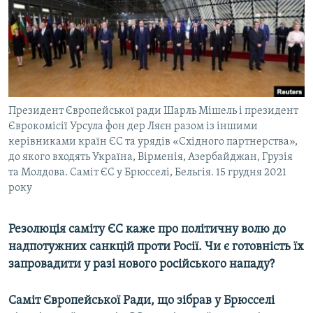
ВІДЕОУРОКИ «ELIFBE»
Русский
СВІДЧЕННЯ ОКУПАЦІЇ
Qırımtatar
УКРАЇНСЬКА ПРОБЛЕМА КРИМУ
ДОЛУЧАЙСЯ!
ІНФОГРАФІКА
Президент Європейської ради Шарль Мішель і президент
Єврокомісії Урсула фон дер Ляєн разом із іншими
керівниками країн ЄС та урядів «Східного партнерства»,
Усі сайти RFE/RL
до якого входять Україна, Вірменія, Азербайджан, Грузія
та Молдова. Саміт ЄС у Брюсселі, Бельгія. 15 грудня 2021
року
Резолюція саміту ЄС каже про політичну волю до
надпотужних санкцій проти Росії. Чи є готовність їх
запровадити у разі нового російського нападу?
Саміт Європейської Ради, що зібрав у Брюсселі