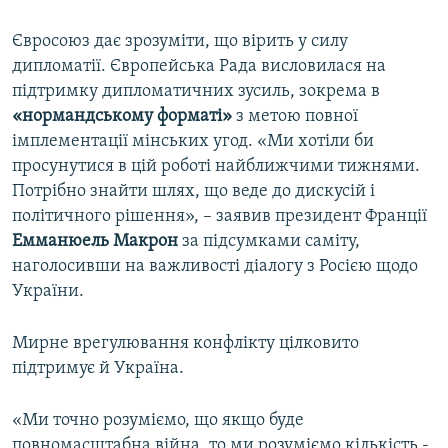
Євросоюз дає зрозуміти, що вірить у силу
дипломатії. Європейська Рада висловилася на
підтримку дипломатичних зусиль, зокрема в
«нормандському форматі»
з метою повної
імплементації мінських угод. «Ми хотіли би
просунутися в цій роботі найближчими тижнями.
Потрібно знайти шлях, що веде до дискусій і
політичного рішення», – заявив президент Франції
Емманюель Макрон
за підсумками саміту,
наголосивши на важливості діалогу з Росією щодо
України.
Мирне врегулювання конфлікту цілковито
підтримує й Україна.
«Ми точно розуміємо, що якщо буде
повномасштабна війна, то ми розуміємо кількість -