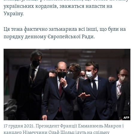
українських кордонів, зважаться напасти на
Україну.
Ця тема фактично затьмарила всі інші, що були на
порядку денному Європейської Ради.
17 грудня 2021. Президент Франції Емманюель Макрон і
канцлер Німеччини Олаф Шольц ідуть на спільну