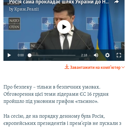
Росія сама прокладає шлях України до НАТО – Зеленський (відео)
by
Крим.Реалії
No media source currently available
Auto
0:00
2:18
240p
Завантажити на комп'ютер
360p
Auto
240p
360p
480p
480p
Про безпеку – тільки в безпечних умовах.
Обговорення цієї теми лідерами ЄС 16 грудня
720p
720p
1080p
пройшло під умовним грифом «таємно».
1080p
На сесію, де на порядку денному була Росія,
європейських президентів і прем'єрів не пускали з