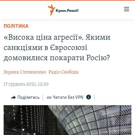
Доступність
посилання
Перейти
ПОЛІТИКА
до
НОВИНИ
«Висока ціна агресії». Якими
основного
ВОДА.КРИМ
матеріалу
санкціями в Євросоюзі
ВІДЕО ТА ФОТО
Перейти
домовилися покарати Росію?
до
ПОЛІТИКА
основної
Зоряна Степаненко
Радіо Свобода
БЛОГИ
навігації
Перейти
17 грудень 2021, 12:30
ПОГЛЯД
до
ІНТЕРВ'Ю
Поділитись
Читати без VPN
пошуку
ВСЕ ЗА ДЕНЬ
СПЕЦПРОЕКТИ
ЯК ОБІЙТИ БЛОКУВАННЯ
ДЕПОРТАЦІЯ