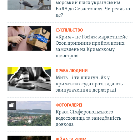
морський шлях українським
БпЛА до Севастополя. Чи реально
це?
СУСПІЛЬСТВО
«Крим – не Росія»: маркетплейс
Ozon припинив прийом нових
замовлень на Кримському
півострові
ПРАВА ЛЮДИНИ
Мить – і ти шпигун. Як у
кримських судах розглядають
звинувачення в держзраді
ФОТОГАЛЕРЕЇ
Краса Сімферопольського
водосховища та занедбаність
довкола
ВІЙНА ТА КРИМ