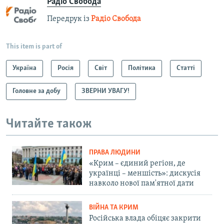
Радіо Свобода
Передрук із
Радіо Свобода
This item is part of
Україна
Росія
Світ
Політика
Статті
Головне за добу
ЗВЕРНИ УВАГУ!
Читайте також
ПРАВА ЛЮДИНИ
«Крим – єдиний регіон, де
українці – меншість»: дискусія
навколо нової пам'ятної дати
ВІЙНА ТА КРИМ
Російська влада обіцяє закрити