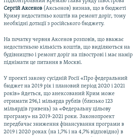
Підконтрольний Кремлю глава уряду півострова
Сергій Аксенов
(Аксьонов) визнав, що в бюджеті
Криму недостатньо коштів на ремонт доріг, тому
необхідні дотації з російського бюджету.
На початку червня Аксенов розповів, що вважає
недостатньою кількість коштів, що виділяються на
будівництво і ремонт доріг на півострові і має намір
піднімати це питання в Москві.
У проекті закону сусідній Росії «Про федеральний
бюджет на 2019 рік і плановий період 2020 і 2021
років» йдеться, що анексований Крим може
отримати 296,1 мільярда рублів (близько 123
мільярдів гривень) за «Федеральну цільову
програму» на 2019-2021 роки. Законопроект
передбачає зниження фінансування програми в
2019 і 2020 роках (на 1,7% і на 4,7% відповідно) в