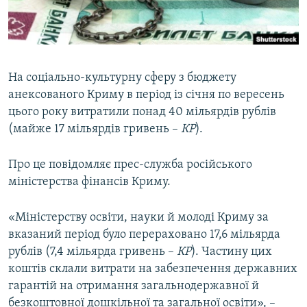
ВІДЕОУРОКИ «ELIFBE»
Русский
СВІДЧЕННЯ ОКУПАЦІЇ
Qırımtatar
УКРАЇНСЬКА ПРОБЛЕМА КРИМУ
На соціально-культурну сферу з бюджету
ДОЛУЧАЙСЯ!
ІНФОГРАФІКА
анексованого Криму в період із січня по вересень
цього року витратили понад 40 мільярдів рублів
(майже 17 мільярдів гривень –
КР
).
Усі сайти RFE/RL
Про це повідомляє прес-служба російського
міністерства фінансів Криму.
«Міністерству освіти, науки й молоді Криму за
вказаний період було перераховано 17,6 мільярда
рублів (7,4 мільярда гривень –
КР
). Частину цих
коштів склали витрати на забезпечення державних
гарантій на отримання загальнодержавної й
безкоштовної дошкільної та загальної освіти», –