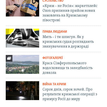
СУСПІЛЬСТВО
«Крим – не Росія»: маркетплейс
Ozon припинив прийом нових
замовлень на Кримському
півострові
ПРАВА ЛЮДИНИ
Мить – і ти шпигун. Як у
кримських судах розглядають
звинувачення в держзраді
ФОТОГАЛЕРЕЇ
Краса Сімферопольського
водосховища та занедбаність
довкола
ВІЙНА ТА КРИМ
Сорок днів, сорок ночей. Про
результати кримської операції з
примусу Росії до миру