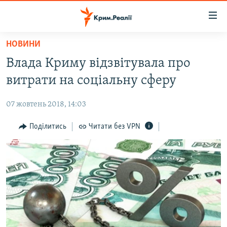
Доступність
посилання
Перейти
НОВИНИ
до
НОВИНИ
Влада Криму відзвітувала про
основного
ВОДА.КРИМ
матеріалу
витрати на соціальну сферу
ВІДЕО ТА ФОТО
Перейти
до
07 жовтень 2018, 14:03
ПОЛІТИКА
основної
БЛОГИ
Поділитись
Читати без VPN
навігації
Перейти
ПОГЛЯД
до
ІНТЕРВ'Ю
пошуку
ВСЕ ЗА ДЕНЬ
СПЕЦПРОЕКТИ
ЯК ОБІЙТИ БЛОКУВАННЯ
ДЕПОРТАЦІЯ