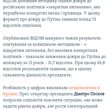
ВЦІОМ доповнив методику оцінки довіри до
російських політиків «закритим питанням», яке
передбачає конкретні імена і прізвища. У цьому
форматі про довіру до Путіна заявили понад 72
відсотків опитаних.
Опубліковані ВЦІОМ минулого тижня результати
опитування за колишньою методикою – з
відкритим питанням, без вказівки конкретних
політиків – показали зниження довіри до Путіна до
мінімуму за 13 років – 31,7 відсотка. При цьому 65,8
відсотків респондентів заявили, що в цілому
схвалюють діяльність президента.
Розбіжність у цифрах викликала
невдоволення в
Кремлі
. Прес-секретар президента
Дмитро Пєсков
попросив соціологів пояснити ситуацію, «як може
падати рівень довіри, але рости електоральний