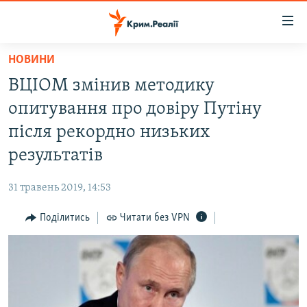
Доступність
посилання
Перейти
НОВИНИ
до
НОВИНИ
ВЦІОМ змінив методику
основного
ВОДА.КРИМ
матеріалу
опитування про довіру Путіну
ВІДЕО ТА ФОТО
Перейти
після рекордно низьких
до
ПОЛІТИКА
результатів
основної
БЛОГИ
навігації
31 травень 2019, 14:53
Перейти
ПОГЛЯД
до
Поділитись
Читати без VPN
ІНТЕРВ'Ю
пошуку
ВСЕ ЗА ДЕНЬ
СПЕЦПРОЕКТИ
ЯК ОБІЙТИ БЛОКУВАННЯ
ДЕПОРТАЦІЯ