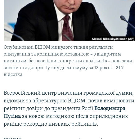
ВІДЕОУРОКИ «ELIFBE»
Русский
СВІДЧЕННЯ ОКУПАЦІЇ
Qırımtatar
УКРАЇНСЬКА ПРОБЛЕМА КРИМУ
ДОЛУЧАЙСЯ!
ІНФОГРАФІКА
Опубліковані ВЦІОМ минулого тижня результати
опитування за колишньою методикою – з відкритим
питанням, без вказівки конкретних політиків – показали
Усі сайти RFE/RL
зниження довіри Путіну до мінімуму за 13 років – 31,7
відсотка
Всеросійський центр вивчення громадської думки,
відомий за абревіатурою ВЦІОМ, почав вимірювати
рейтинг довіри до президента Росії
Володимира
Путіна
за новою методикою після оприлюднених
раніше рекордно низьких рейтингів.