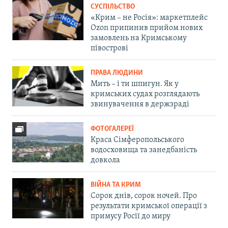
СУСПІЛЬСТВО
«Крим – не Росія»: маркетплейс
Ozon припинив прийом нових
замовлень на Кримському
півострові
ПРАВА ЛЮДИНИ
Мить – і ти шпигун. Як у
кримських судах розглядають
звинувачення в держзраді
ФОТОГАЛЕРЕЇ
Краса Сімферопольського
водосховища та занедбаність
довкола
ВІЙНА ТА КРИМ
Сорок днів, сорок ночей. Про
результати кримської операції з
примусу Росії до миру