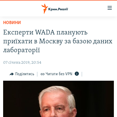
Доступність
посилання
Перейти
НОВИНИ
до
НОВИНИ
Експерти WADA планують
основного
ВОДА.КРИМ
матеріалу
приїхати в Москву за базою даних
ВІДЕО ТА ФОТО
Перейти
лабораторії
до
ПОЛІТИКА
основної
07 січень 2019, 20:54
БЛОГИ
навігації
Перейти
Поділитись
Читати без VPN
ПОГЛЯД
до
ІНТЕРВ'Ю
пошуку
ВСЕ ЗА ДЕНЬ
СПЕЦПРОЕКТИ
ЯК ОБІЙТИ БЛОКУВАННЯ
ДЕПОРТАЦІЯ