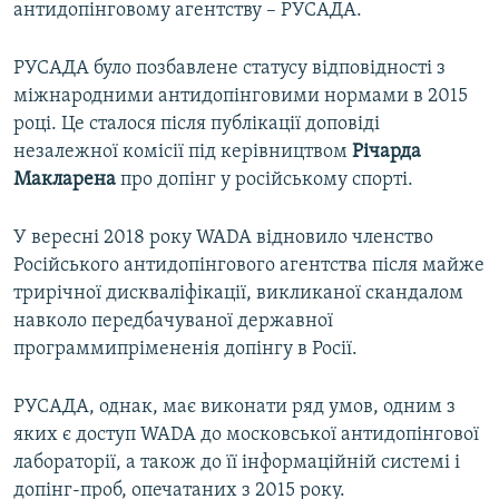
антидопінговому агентству – РУСАДА.
РУСАДА було позбавлене статусу відповідності з
міжнародними антидопінговими нормами в 2015
році. Це сталося після публікації доповіді
незалежної комісії під керівництвом
Річарда
Макларена
про допінг у російському спорті.
У вересні 2018 року WADA відновило членство
Російського антидопінгового агентства після майже
трирічної дискваліфікації, викликаної скандалом
навколо передбачуваної державної
программипрімененія допінгу в Росії.
РУСАДА, однак, має виконати ряд умов, одним з
яких є доступ WADA до московської антидопінгової
лабораторії, а також до її інформаційній системі і
допінг-проб, опечатаних з 2015 року.