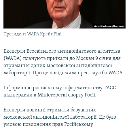
ВІДЕОУРОКИ «ELIFBE»
Русский
СВІДЧЕННЯ ОКУПАЦІЇ
Qırımtatar
УКРАЇНСЬКА ПРОБЛЕМА КРИМУ
Президент WADA Крейг Ріді
ДОЛУЧАЙСЯ!
ІНФОГРАФІКА
Експерти Всесвітнього антидопінгового агентства
(WADA) планують приїхати до Москви 9 січня для
Усі сайти RFE/RL
отримання даних московської антидопінгової
лабораторії. Про це повідомила прес-служба WADA.
Інформацію російському інформагентству ТАСС
підтвердили в Міністерстві спорту Росії.
Експерти повинні отримати базу даних
московської антидопінгової лабораторії. Це було
умовою повернення прав Російському