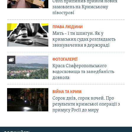
Ozon припинив прийом нових
замовлень на Кримському
півострові
ПРАВА ЛЮДИНИ
Мить – і ти шпигун. Як у
кримських судах розглядають
звинувачення в держзраді
ФОТОГАЛЕРЕЇ
Краса Сімферопольського
водосховища та занедбаність
довкола
ВІЙНА ТА КРИМ
Сорок днів, сорок ночей. Про
результати кримської операції з
примусу Росії до миру