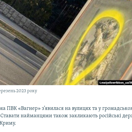
ерезень 2023 року
ма ПВК «Вагнер» з’явилася на вулицях та у громадсько
 Ставати найманцями також закликають російські дер
Криму.