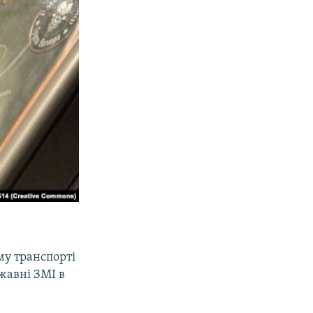
му транспорті
жавні ЗМІ в