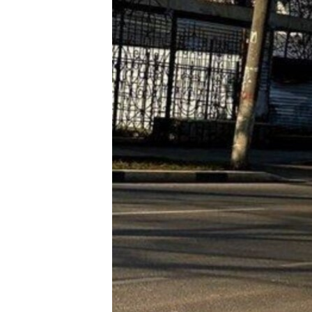
ВІДЕОУРОКИ «ELIFBE»
СВІДЧЕННЯ ОКУПАЦІЇ
УКРАЇНСЬКА ПРОБЛЕМА КРИМУ
ІНФОГРАФІКА