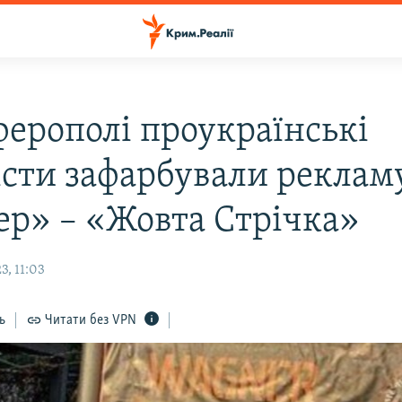
ферополі проукраїнські
істи зафарбували реклам
ер» – «Жовта Стрічка»
3, 11:03
ь
Читати без VPN