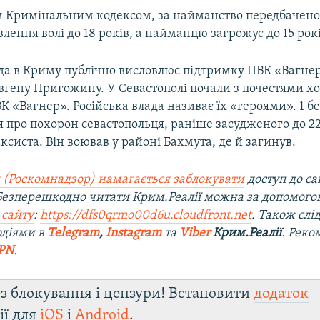
м Кримінальним кодексом, за найманство передбачено
влення волі до 18 років, а найманцю загрожує до 15 рокі
да в Криму публічно висловлює підтримку ПВК «Вагнер»
вгену Пригожину. У Севастополі почали з почестями х
 «Вагнер». Російська влада називає їх «героями». 1 б
 про похорон севастопольця, раніше засудженого до 22
аксиста. Він воював у районі Бахмута, де й загинув.
 (Роскомнадзор) намагається заблокувати
доступ до са
 Безперешкодно читати Крим.Реалії можна за допомог
 сайту
:
https://dfs0qrmo00d6u.cloudfront.net
. Також слі
одіями в
Telegram
,
Instagram
та
Viber
Крим.Реалії
. Ре
ко
PN
.
з блокування і цензури! Встановити
додаток
ії для
iOS
і
Android
.