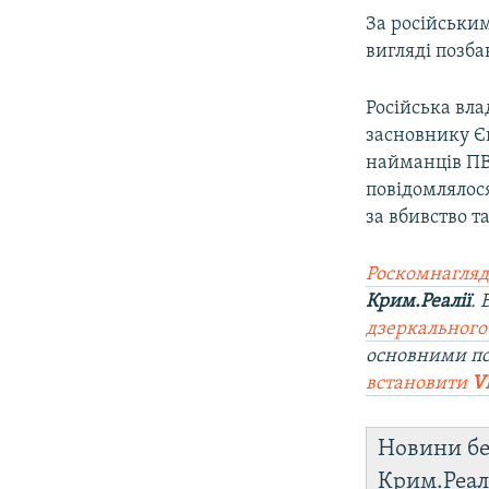
За російськи
вигляді позба
Російська вла
засновнику Є
найманців ПВК
повідомлялося
за вбивство т
Роскомнагляд
Крим.Реалії
.
дзеркального
основними п
встановити
V
Новини бе
Крим.Реал