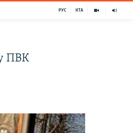
РУС
КТА
у ПВК