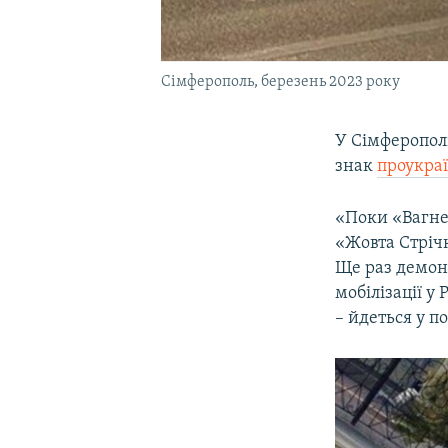
Сімферополь, березень 2023 року
У Сімферопол
знак
проукраї
«Поки «Вагнер
«Жовта Стріч
Ще раз демонс
мобілізації у 
– йдеться у п