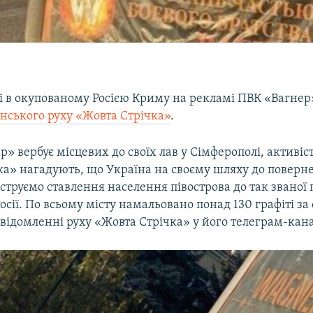
і в окупованому Росією Криму на рекламі ПВК «Вагнер»
нського руху «Жовта Стрічка»
.
» вербує місцевих до своїх лав у Сімферополі, активіс
ка» нагадують, що Україна на своєму шляху до поверн
труємо ставлення населення півострова до так званої
Росії. По всьому місту намальовано понад 130 графіті за 
овідомленні руху «Жовта Стрічка» у його телеграм-кана