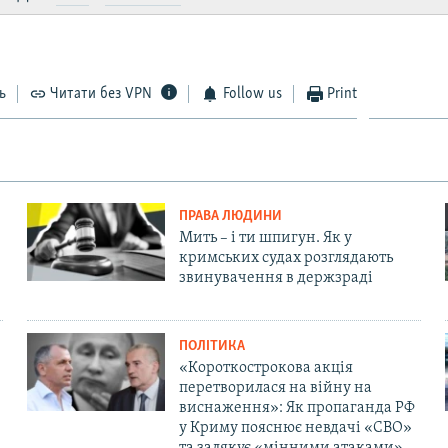
ь
Читати без VPN
Follow us
Print
ПРАВА ЛЮДИНИ
Мить – і ти шпигун. Як у
кримських судах розглядають
звинувачення в держзраді
ПОЛІТИКА
«Короткострокова акція
перетворилася на війну на
виснаження»: Як пропаганда РФ
у Криму пояснює невдачі «СВО»