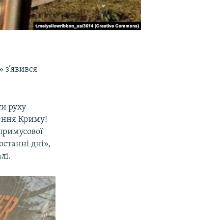
 з’явився
ти руху
ення Криму!
 примусової
останні дні»,
лі.