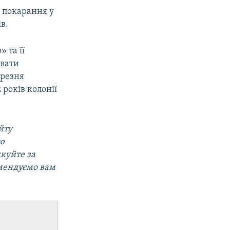
 покарання у
в.
 та її
овати
ерезня
 років колонії
йту
ою
дкуйте за
мендуємо вам