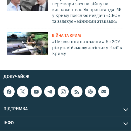
перетворилася на війну на
виснаження»: Як пропаганда РФ
у Криму пояснює невдачі «СВО»
та залякує «мінними атаками»
ВІЙНА ТА КРИМ
«Полювання на колони». Як ЗСУ
ріжуть військову логістику Росії в
Криму
ДОЛУЧАЙСЯ!
ПІДТРИМКА
ІНФО