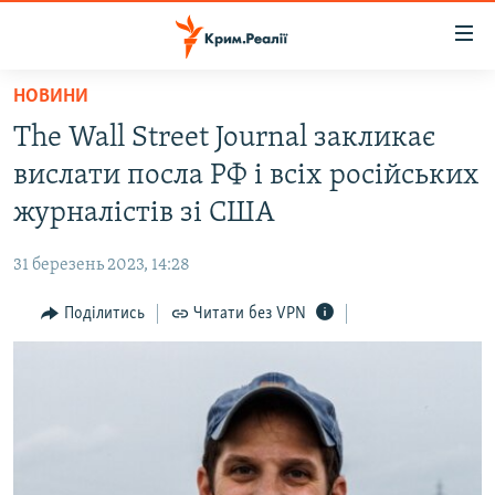
Доступність
посилання
Перейти
НОВИНИ
до
НОВИНИ
The Wall Street Journal закликає
основного
ВОДА.КРИМ
матеріалу
вислати посла РФ і всіх російських
ВІДЕО ТА ФОТО
Перейти
журналістів зі США
до
ПОЛІТИКА
основної
31 березень 2023, 14:28
БЛОГИ
навігації
Перейти
Поділитись
Читати без VPN
ПОГЛЯД
до
ІНТЕРВ'Ю
пошуку
ВСЕ ЗА ДЕНЬ
СПЕЦПРОЕКТИ
ЯК ОБІЙТИ БЛОКУВАННЯ
ДЕПОРТАЦІЯ