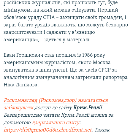
російських журналістів, які працюють тут, буде
мінімумом, на який можна очікувати. Перший
обовʼязок уряду США – захищати своїх громадян, і
зараз багато урядів вважають, що можуть безкарно
заарештовувати і саджати у вʼязницю
американців», – ідеться у матеріалі.
Еван Гершкович став першим із 1986 року
американським журналістом, якого Москва
звинуватила в шпигунстві. Ще за часів СРСР за
аналогічним звинуваченням затримали репортера
Ніка Данілова.
Роскомнагляд (Роскомнадзор) намагається
заблокувати
доступ до сайту
Крим.Реалії
.
Безперешкодно читати Крим.Реалії можна за
допомогою
дзеркального сайту
:
https://dfs0qrmo00d6u.cloudfront.net
. Також