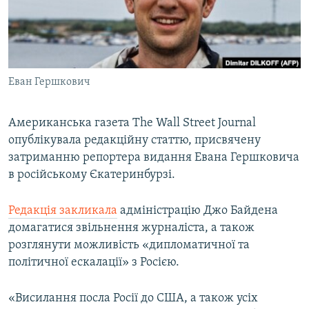
ВІДЕОУРОКИ «ELIFBE»
Русский
СВІДЧЕННЯ ОКУПАЦІЇ
Qırımtatar
УКРАЇНСЬКА ПРОБЛЕМА КРИМУ
Еван Гершкович
ДОЛУЧАЙСЯ!
ІНФОГРАФІКА
Американська газета The Wall Street Journal
опублікувала редакційну статтю, присвячену
Усі сайти RFE/RL
затриманню репортера видання Евана Гершковича
в російському Єкатеринбурзі.
Редакція закликала
адміністрацію Джо Байдена
домагатися звільнення журналіста, а також
розглянути можливість «дипломатичної та
політичної ескалації» з Росією.
«Висилання посла Росії до США, а також усіх