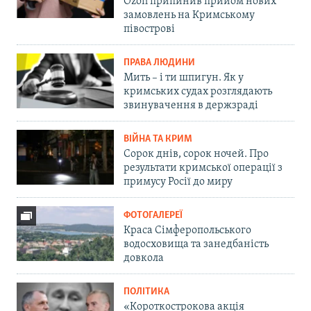
Ozon припинив прийом нових
замовлень на Кримському
півострові
ПРАВА ЛЮДИНИ
Мить – і ти шпигун. Як у
кримських судах розглядають
звинувачення в держзраді
ВІЙНА ТА КРИМ
Сорок днів, сорок ночей. Про
результати кримської операції з
примусу Росії до миру
ФОТОГАЛЕРЕЇ
Краса Сімферопольського
водосховища та занедбаність
довкола
ПОЛІТИКА
«Короткострокова акція