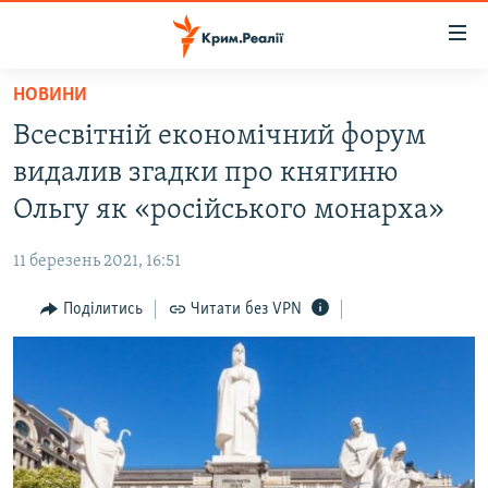
Доступність
посилання
Перейти
НОВИНИ
до
НОВИНИ
Всесвітній економічний форум
основного
ВОДА.КРИМ
матеріалу
видалив згадки про княгиню
ВІДЕО ТА ФОТО
Перейти
Ольгу як «російського монарха»
до
ПОЛІТИКА
основної
11 березень 2021, 16:51
БЛОГИ
навігації
Перейти
Поділитись
Читати без VPN
ПОГЛЯД
до
ІНТЕРВ'Ю
пошуку
ВСЕ ЗА ДЕНЬ
СПЕЦПРОЕКТИ
ЯК ОБІЙТИ БЛОКУВАННЯ
ДЕПОРТАЦІЯ