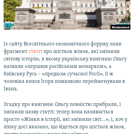
ВІДЕОУРОКИ «ELIFBE»
Русский
СВІДЧЕННЯ ОКУПАЦІЇ
Qırımtatar
УКРАЇНСЬКА ПРОБЛЕМА КРИМУ
ДОЛУЧАЙСЯ!
ІНФОГРАФІКА
Із сайту Всесвітнього економічного форуму зник
фрагмент
статті
про шістьох жінок, які змінили
світову історію, в якому українську княгиню Ольгу
Усі сайти RFE/RL
назвали «першим російським монархом», а
Київську Русь – «предком сучасної Росії», її ж
чоловіка князя Ігоря помилково перейменували в
Івана.
Згадку про княгиню Ольгу повністю прибрали, і
змінили назву статті: тепер вона називається
просто «Жінки в історії, які змінили світ...», і, хоч у
лінку досі вказано, що йдеться про шістьох жінок,