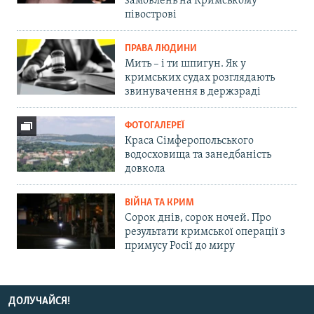
замовлень на Кримському
півострові
ПРАВА ЛЮДИНИ
Мить – і ти шпигун. Як у
кримських судах розглядають
звинувачення в держзраді
ФОТОГАЛЕРЕЇ
Краса Сімферопольського
водосховища та занедбаність
довкола
ВІЙНА ТА КРИМ
Сорок днів, сорок ночей. Про
результати кримської операції з
примусу Росії до миру
ДОЛУЧАЙСЯ!