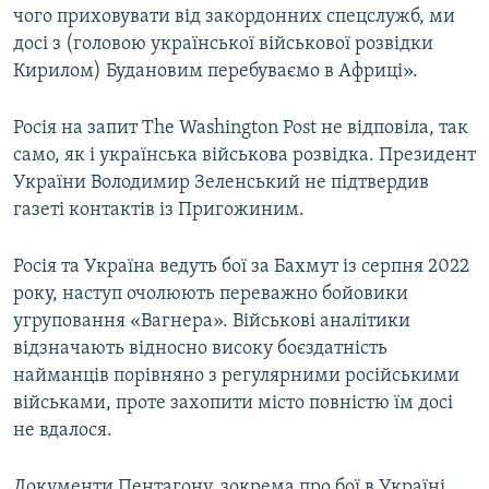
чого приховувати від закордонних спецслужб, ми
досі з (головою української військової розвідки
Кирилом) Будановим перебуваємо в Африці».
Росія на запит The Washington Post не відповіла, так
само, як і українська військова розвідка. Президент
України Володимир Зеленський не підтвердив
газеті контактів із Пригожиним.
Росія та Україна ведуть бої за Бахмут із серпня 2022
року, наступ очолюють переважно бойовики
угруповання «Вагнера». Військові аналітики
відзначають відносно високу боєздатність
найманців порівняно з регулярними російськими
військами, проте захопити місто повністю їм досі
не вдалося.
Документи Пентагону, зокрема про бої в Україні,