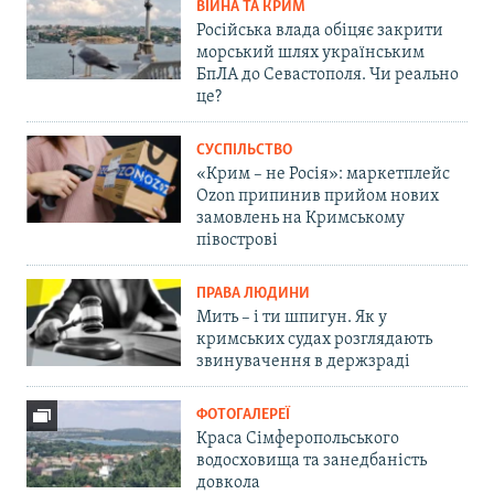
ВІЙНА ТА КРИМ
Російська влада обіцяє закрити
морський шлях українським
БпЛА до Севастополя. Чи реально
це?
СУСПІЛЬСТВО
«Крим – не Росія»: маркетплейс
Ozon припинив прийом нових
замовлень на Кримському
півострові
ПРАВА ЛЮДИНИ
Мить – і ти шпигун. Як у
кримських судах розглядають
звинувачення в держзраді
ФОТОГАЛЕРЕЇ
Краса Сімферопольського
водосховища та занедбаність
довкола