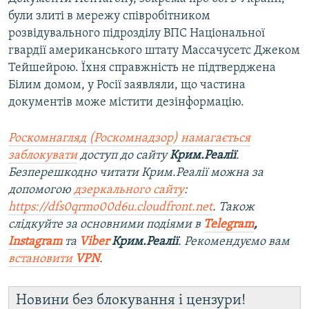
були злиті в мережу співробітником
розвідувального підрозділу ВПС Національної
гвардії американського штату Массачусетс Джеком
Тейшейрою. Їхня справжність не підтверджена
Білим домом, у Росії заявляли, що частина
документів може містити дезінформацію.
Роскомнагляд (Роскомнадзор) намагається
заблокувати
доступ до сайту
Крим.Реалії
.
Безперешкодно читати Крим.Реалії можна за
допомогою
дзеркального сайту
:
https://dfs0qrmo00d6u.cloudfront.net
. Також
слідкуйте за основними подіями в
Telegram
,
Instagram
та
Viber
Крим.Реалії
. Рекомендуємо вам
встановити
VPN
.
Новини без блокування і цензури!