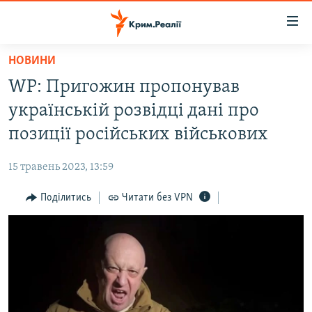
Доступність
посилання
Перейти
НОВИНИ
до
НОВИНИ
WP: Пригожин пропонував
основного
ВОДА.КРИМ
матеріалу
українській розвідці дані про
ВІДЕО ТА ФОТО
Перейти
позиції російських військових
до
ПОЛІТИКА
основної
15 травень 2023, 13:59
БЛОГИ
навігації
Перейти
Поділитись
Читати без VPN
ПОГЛЯД
до
ІНТЕРВ'Ю
пошуку
ВСЕ ЗА ДЕНЬ
СПЕЦПРОЕКТИ
ЯК ОБІЙТИ БЛОКУВАННЯ
ДЕПОРТАЦІЯ