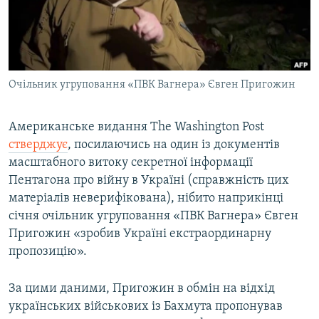
ВІДЕОУРОКИ «ELIFBE»
Русский
СВІДЧЕННЯ ОКУПАЦІЇ
Qırımtatar
УКРАЇНСЬКА ПРОБЛЕМА КРИМУ
Очільник угруповання «ПВК Вагнера» Євген Пригожин
ДОЛУЧАЙСЯ!
ІНФОГРАФІКА
Американське видання The Washington Post
стверджує
, посилаючись на один із документів
Усі сайти RFE/RL
масштабного витоку секретної інформації
Пентагона про війну в Україні (справжність цих
матеріалів неверифікована), нібито наприкінці
січня очільник угруповання «ПВК Вагнера» Євген
Пригожин «зробив Україні екстраординарну
пропозицію».
За цими даними, Пригожин в обмін на відхід
українських військових із Бахмута пропонував