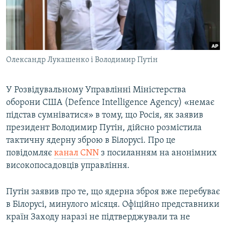
ВІДЕОУРОКИ «ELIFBE»
Русский
СВІДЧЕННЯ ОКУПАЦІЇ
Qırımtatar
УКРАЇНСЬКА ПРОБЛЕМА КРИМУ
Олександр Лукашенко і Володимир Путін
ДОЛУЧАЙСЯ!
ІНФОГРАФІКА
У Розвідувальному Управлінні Міністерства
оборони США (Defence Intelligence Agency) «немає
Усі сайти RFE/RL
підстав сумніватися» в тому, що Росія, як заявив
президент Володимир Путін, дійсно розмістила
тактичну ядерну зброю в Білорусі. Про це
повідомляє
канал CNN
з посиланням на анонімних
високопосадовців управління.
Путін заявив про те, що ядерна зброя вже перебуває
в Білорусі, минулого місяця. Офіційно представники
країн Заходу наразі не підтверджували та не