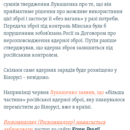
сумнів твердження Лукашенка про те, що він
прийматиме рішення про можливе використання
цієї зброї і застосує її «без вагань» у разі потреби.
Передача зброї під контроль Мінська була б
порушенням зобов’язань Росії за Договором про
нерозповсюдження ядерної зброї. Путін раніше
стверджував, що ядерна зброя залишиться під
російським контролем.
Скільки саме ядерних зарядів буде розміщено у
Білорусі – невідомо.
Наприкінці червня
Лукашенко заявив, що
«більша
частина» російської ядерної зброї, яку планувалося
перемістити до Білорусі, вже в країні.
Роскомнагляд (Роскомнадзор) намагається
заблокувати
доступ до сайту
Крим.Реалії
.