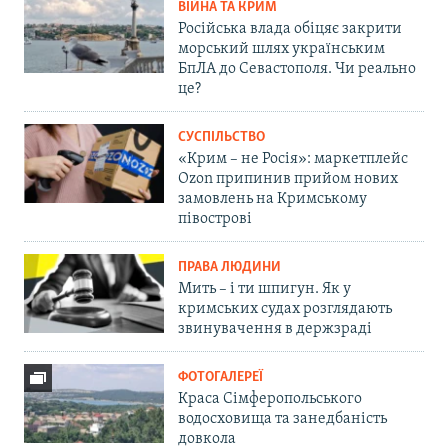
ВІЙНА ТА КРИМ
Російська влада обіцяє закрити
морський шлях українським
БпЛА до Севастополя. Чи реально
це?
СУСПІЛЬСТВО
«Крим – не Росія»: маркетплейс
Ozon припинив прийом нових
замовлень на Кримському
півострові
ПРАВА ЛЮДИНИ
Мить – і ти шпигун. Як у
кримських судах розглядають
звинувачення в держзраді
ФОТОГАЛЕРЕЇ
Краса Сімферопольського
водосховища та занедбаність
довкола