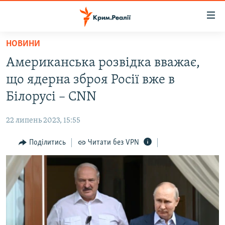
Доступність
посилання
Перейти
НОВИНИ
до
НОВИНИ
Американська розвідка вважає,
основного
ВОДА.КРИМ
матеріалу
що ядерна зброя Росії вже в
ВІДЕО ТА ФОТО
Перейти
Білорусі – CNN
до
ПОЛІТИКА
основної
22 липень 2023, 15:55
БЛОГИ
навігації
Перейти
Поділитись
Читати без VPN
ПОГЛЯД
до
ІНТЕРВ'Ю
пошуку
ВСЕ ЗА ДЕНЬ
СПЕЦПРОЕКТИ
ЯК ОБІЙТИ БЛОКУВАННЯ
ДЕПОРТАЦІЯ