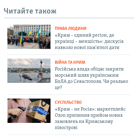
Читайте також
ПРАВА ЛЮДИНИ
«Крим – єдиний регіон, де
українці – меншість»: дискусія
навколо нової пам'ятної дати
ВІЙНА ТА КРИМ
Російська влада обіцяє закрити
морський шлях українським
БпЛА до Севастополя. Чи реально
це?
СУСПІЛЬСТВО
«Крим – не Росія»: маркетплейс
Ozon припинив прийом нових
замовлень на Кримському
півострові