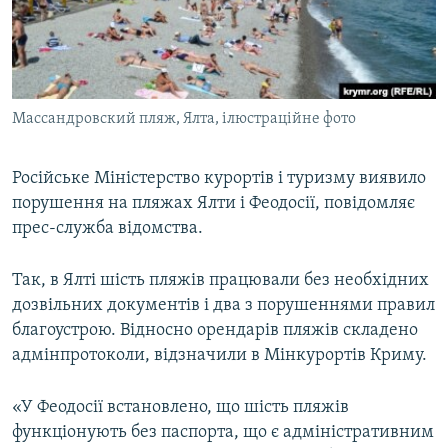
ВІДЕОУРОКИ «ELIFBE»
Русский
СВІДЧЕННЯ ОКУПАЦІЇ
Qırımtatar
УКРАЇНСЬКА ПРОБЛЕМА КРИМУ
Массандровский пляж, Ялта, ілюстраційне фото
ДОЛУЧАЙСЯ!
ІНФОГРАФІКА
Російське Міністерство курортів і туризму виявило
порушення на пляжах Ялти і Феодосії, повідомляє
Усі сайти RFE/RL
прес-служба відомства.
Так, в Ялті шість пляжів працювали без необхідних
дозвільних документів і два з порушеннями правил
благоустрою. Відносно орендарів пляжів складено
адмінпротоколи, відзначили в Мінкурортів Криму.
«У Феодосії встановлено, що шість пляжів
функціонують без паспорта, що є адміністративним