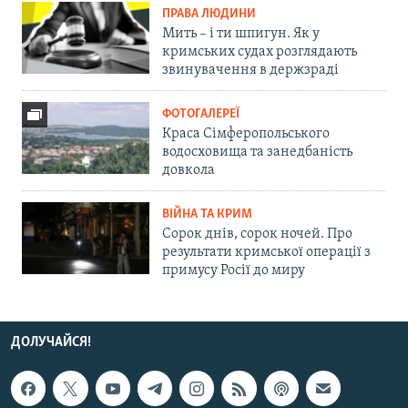
ПРАВА ЛЮДИНИ
Мить – і ти шпигун. Як у
кримських судах розглядають
звинувачення в держзраді
ФОТОГАЛЕРЕЇ
Краса Сімферопольського
водосховища та занедбаність
довкола
ВІЙНА ТА КРИМ
Сорок днів, сорок ночей. Про
результати кримської операції з
примусу Росії до миру
ДОЛУЧАЙСЯ!