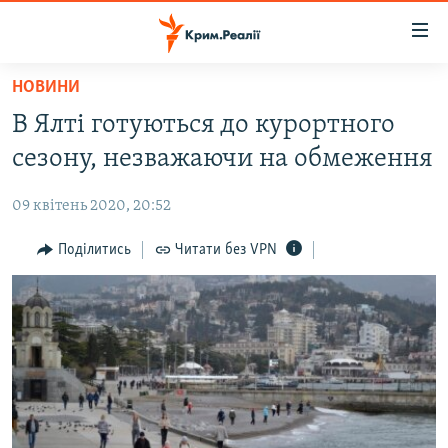
Доступність
посилання
Перейти
НОВИНИ
до
НОВИНИ
В Ялті готуються до курортного
основного
ВОДА.КРИМ
матеріалу
сезону, незважаючи на обмеження
ВІДЕО ТА ФОТО
Перейти
до
09 квітень 2020, 20:52
ПОЛІТИКА
основної
БЛОГИ
Поділитись
Читати без VPN
навігації
Перейти
ПОГЛЯД
до
ІНТЕРВ'Ю
пошуку
ВСЕ ЗА ДЕНЬ
СПЕЦПРОЕКТИ
ЯК ОБІЙТИ БЛОКУВАННЯ
ДЕПОРТАЦІЯ