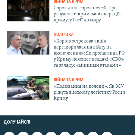
ВІЙНА ТА КРИМ
Сорок днів, сорок ночей. Про
результати кримської операції з
примусу Росії до миру
ПОЛІТИКА
«Короткострокова акція
перетворилася на війну на
виснаження»: Як пропаганда РФ
у Криму пояснює невдачі «СВО»
та залякує «мінними атаками»
ВІЙНА ТА КРИМ
«Полювання на колони». Як ЗСУ
ріжуть військову логістику Росії в
Криму
ДОЛУЧАЙСЯ!