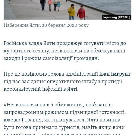
ВІДЕОУРОКИ «ELIFBE»
Русский
СВІДЧЕННЯ ОКУПАЦІЇ
Qırımtatar
Набережна Ялти, 30 березня 2020 року
УКРАЇНСЬКА ПРОБЛЕМА КРИМУ
ДОЛУЧАЙСЯ!
ІНФОГРАФІКА
Російська влада Ялти продовжує готувати місто до
курортного сезону, незважаючи на обмежувальні
заходи і режим самоізоляції громадян.
Усі сайти RFE/RL
Про це повідомив голова адміністрації
Іван Імгрунт
під час засідання оперативного штабу з протидії
коронавірусній інфекції в Ялті.
«Незважаючи на всі обмеження, пов'язані із
запровадженим режимом підвищеної готовності,
вже до 1 травня, як і планувалося, Ялта повинна
бути готова приймати туристів, навіть якщо вони