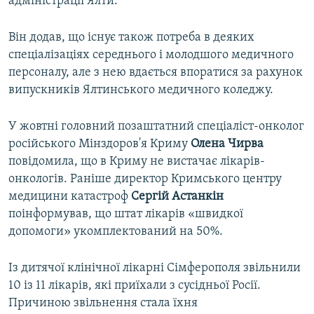
адміністрації Ялти.
Він додав, що існує також потреба в деяких
спеціалізаціях середнього і молодшого медичного
персоналу, але з нею вдається впоратися за рахунок
випускників Ялтинського медичного коледжу.
У жовтні головний позаштатний спеціаліст-онколог
російського Мінздоров'я Криму
Олена Чирва
повідомила, що в Криму не вистачає лікарів-
онкологів. Раніше директор Кримського центру
медицини катастроф
Сергій Астанкін
поінформував, що штат лікарів «швидкої
допомоги» укомплектований на 50%.
Із дитячої клінічної лікарні Сімферополя звільнили
10 із 11 лікарів, які приїхали з сусідньої Росії.
Причиною звільнення стала їхня