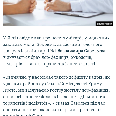
ВІДЕОУРОКИ «ELIFBE»
Русский
СВІДЧЕННЯ ОКУПАЦІЇ
Qırımtatar
УКРАЇНСЬКА ПРОБЛЕМА КРИМУ
ДОЛУЧАЙСЯ!
ІНФОГРАФІКА
У Ялті повідомили про нестачу лікарів у медичних
закладах міста. Зокрема, за словами головного
лікаря міської лікарні №1
Володимира Савельєва
,
Усі сайти RFE/RL
відчувається брак лор-фахівців, онкологів,
педіатрів, а також терапевтів і анестезіологів.
«Звичайно, у нас немає такого дефіциту кадрів, як
у деяких районах у сільській місцевості Криму.
Проте, ми відчуваємо гостру нестачу лор-фахівців,
онкологів, анестезіологів і головне – дільничних
терапевтів і педіатрів», – сказав Савельєв під час
оперативно-господарської наради в російській