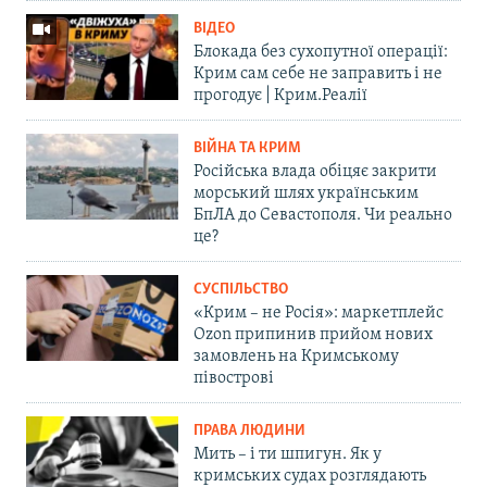
ВІДЕО
Блокада без сухопутної операції:
Крим сам себе не заправить і не
прогодує | Крим.Реалії
ВІЙНА ТА КРИМ
Російська влада обіцяє закрити
морський шлях українським
БпЛА до Севастополя. Чи реально
це?
СУСПІЛЬСТВО
«Крим – не Росія»: маркетплейс
Ozon припинив прийом нових
замовлень на Кримському
півострові
ПРАВА ЛЮДИНИ
Мить – і ти шпигун. Як у
кримських судах розглядають