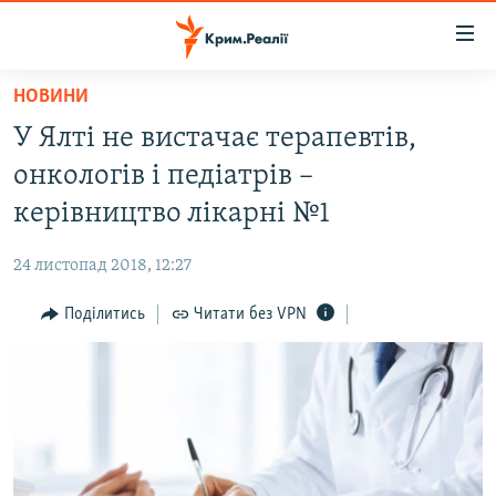
Доступність
посилання
Перейти
НОВИНИ
до
НОВИНИ
У Ялті не вистачає терапевтів,
основного
ВОДА.КРИМ
матеріалу
онкологів і педіатрів –
ВІДЕО ТА ФОТО
Перейти
керівництво лікарні №1
до
ПОЛІТИКА
основної
24 листопад 2018, 12:27
БЛОГИ
навігації
Перейти
Поділитись
Читати без VPN
ПОГЛЯД
до
ІНТЕРВ'Ю
пошуку
ВСЕ ЗА ДЕНЬ
СПЕЦПРОЕКТИ
ЯК ОБІЙТИ БЛОКУВАННЯ
ДЕПОРТАЦІЯ