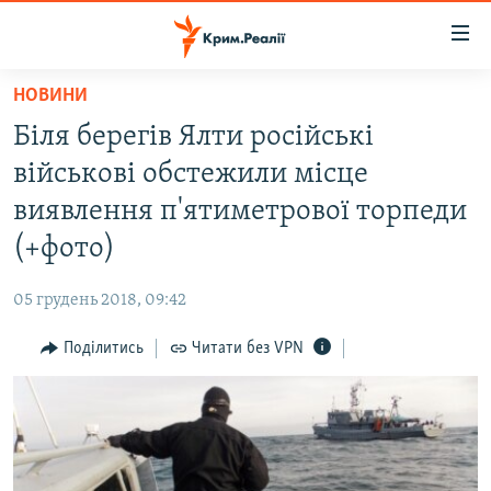
Доступність
посилання
Перейти
НОВИНИ
до
НОВИНИ
Біля берегів Ялти російські
основного
ВОДА.КРИМ
матеріалу
військові обстежили місце
ВІДЕО ТА ФОТО
Перейти
виявлення п'ятиметрової торпеди
до
ПОЛІТИКА
(+фото)
основної
БЛОГИ
навігації
05 грудень 2018, 09:42
Перейти
ПОГЛЯД
до
Поділитись
Читати без VPN
ІНТЕРВ'Ю
пошуку
ВСЕ ЗА ДЕНЬ
СПЕЦПРОЕКТИ
ЯК ОБІЙТИ БЛОКУВАННЯ
ДЕПОРТАЦІЯ