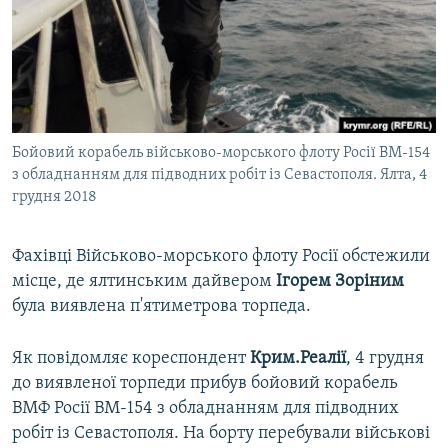
ВІДЕОУРОКИ «ELIFBE»
Русский
СВІДЧЕННЯ ОКУПАЦІЇ
Qırımtatar
УКРАЇНСЬКА ПРОБЛЕМА КРИМУ
ДОЛУЧАЙСЯ!
ІНФОГРАФІКА
Бойовий корабель військово-морського флоту Росії ВМ-154
з обладнанням для підводних робіт із Севастополя. Ялта, 4
грудня 2018
Усі сайти RFE/RL
Фахівці Військово-морського флоту Росії обстежили
місце, де ялтинським дайвером
Ігорем Зоріним
була виявлена п'ятиметрова торпеда.
Як повідомляє кореспондент
Крим.Реалії
, 4 грудня
до виявленої торпеди прибув бойовий корабель
ВМФ Росії ВМ-154 з обладнанням для підводних
робіт із Севастополя. На борту перебували військові