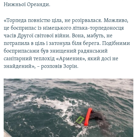
Нижньої Ореанди.
«Торпеда повністю ціла, не розірвалася. Можливо,
це боєприпас із німецького літака-торпедоносця
часів Другої світової війни. Вона, мабуть, не
потрапила в ціль і затонула біля берега. Подібними
боєприпасами був знищений радянський
санітарний теплохід «Армения», який досі не
знайдений», – розповів Зорін.