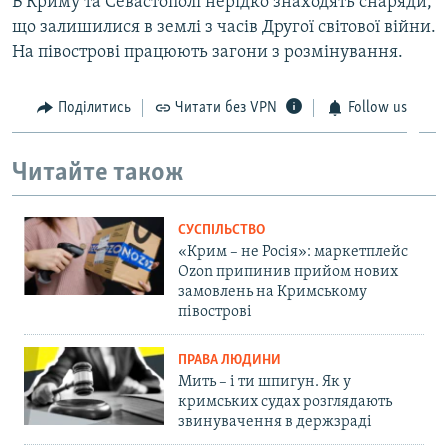
В Криму та Севастополі нерідко знаходять снаряди,
що залишилися в землі з часів Другої світової війни.
На півострові працюють загони з розмінування.
Поділитись
Читати без VPN
Follow us
Читайте також
СУСПІЛЬСТВО
«Крим – не Росія»: маркетплейс
Ozon припинив прийом нових
замовлень на Кримському
півострові
ПРАВА ЛЮДИНИ
Мить – і ти шпигун. Як у
кримських судах розглядають
звинувачення в держзраді