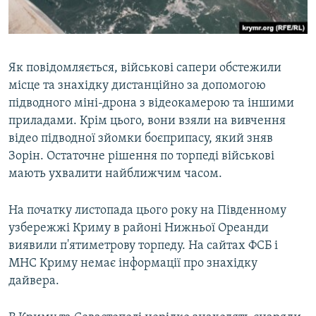
Як повідомляється, військові сапери обстежили
місце та знахідку дистанційно за допомогою
підводного міні-дрона з відеокамерою та іншими
приладами. Крім цього, вони взяли на вивчення
відео підводної зйомки боєприпасу, який зняв
Зорін. Остаточне рішення по торпеді військові
мають ухвалити найближчим часом.
На початку листопада цього року на Південному
узбережжі Криму в районі Нижньої Ореанди
виявили п'ятиметрову торпеду. На сайтах ФСБ і
МНС Криму немає інформації про знахідку
дайвера.