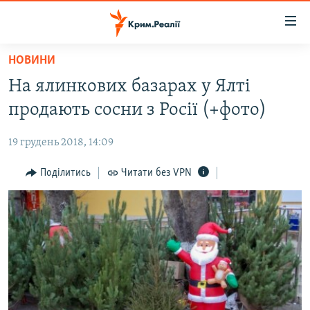
Доступність
посилання
Перейти
НОВИНИ
до
НОВИНИ
На ялинкових базарах у Ялті
основного
ВОДА.КРИМ
матеріалу
продають сосни з Росії (+фото)
ВІДЕО ТА ФОТО
Перейти
до
19 грудень 2018, 14:09
ПОЛІТИКА
основної
БЛОГИ
Поділитись
Читати без VPN
навігації
Перейти
ПОГЛЯД
до
ІНТЕРВ'Ю
пошуку
ВСЕ ЗА ДЕНЬ
СПЕЦПРОЕКТИ
ЯК ОБІЙТИ БЛОКУВАННЯ
ДЕПОРТАЦІЯ