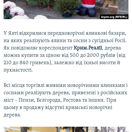
ВІДЕОУРОКИ «ELIFBE»
Русский
СВІДЧЕННЯ ОКУПАЦІЇ
Qırımtatar
УКРАЇНСЬКА ПРОБЛЕМА КРИМУ
У Ялті відкрилися передноворічні ялинкові базари,
ДОЛУЧАЙСЯ!
ІНФОГРАФІКА
на яких реалізують ялини та сосни з сусідньої Росії.
Як повідомляє кореспондент
Крим.Реалії
, дерева
можна купити за ціною від 500 до 2000 рублів (від
210 до 840 гривень), залежно від їхньої висоти й
Усі сайти RFE/RL
пухнастості.
Всі місця торгівлі живими новорічними ялинками і
соснами реалізують дерева, привезені з російських
міст – Пензи, Бєлгорода, Ростова та інших. При
цьому в продажу відсутні кримські новорічні
дерева.