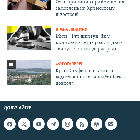
Ozon припинив прийом нових
замовлень на Кримському
півострові
ПРАВА ЛЮДИНИ
Мить – і ти шпигун. Як у
кримських судах розглядають
звинувачення в держзраді
ФОТОГАЛЕРЕЇ
Краса Сімферопольського
водосховища та занедбаність
довкола
ДОЛУЧАЙСЯ!