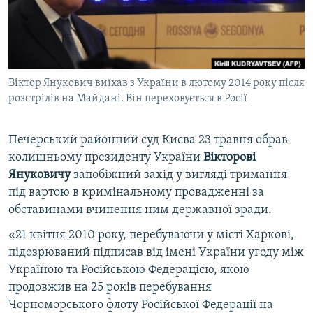
ВІДЕОУРОКИ «ELIFBE»
Русский
СВІДЧЕННЯ ОКУПАЦІЇ
Qırımtatar
УКРАЇНСЬКА ПРОБЛЕМА КРИМУ
Віктор Янукович виїхав з України в лютому 2014 року після
ДОЛУЧАЙСЯ!
ІНФОГРАФІКА
розстрілів на Майдані. Він переховується в Росії
Печерський районний суд Києва 23 травня обрав
Усі сайти RFE/RL
колишньому президенту України
Вікторові
Януковичу
запобіжний захід у вигляді тримання
під вартою в кримінальному провадженні за
обставинами вчинення ним державної зради.
«21 квітня 2010 року, перебуваючи у місті Харкові,
підозрюваний підписав від імені України угоду між
Україною та Російською Федерацією, якою
продовжив на 25 років перебування
Чорноморського флоту Російської Федерації на