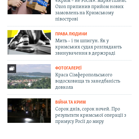
«Крим – не Росія»: маркетплейс
Ozon припинив прийом нових
замовлень на Кримському
півострові
ПРАВА ЛЮДИНИ
Мить – і ти шпигун. Як у
кримських судах розглядають
звинувачення в держзраді
ФОТОГАЛЕРЕЇ
Краса Сімферопольського
водосховища та занедбаність
довкола
ВІЙНА ТА КРИМ
Сорок днів, сорок ночей. Про
результати кримської операції з
примусу Росії до миру