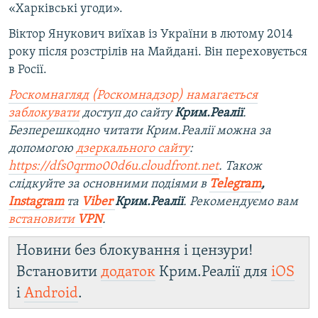
«Харківські угоди».
Віктор Янукович виїхав із України в лютому 2014
року після розстрілів на Майдані. Він переховується
в Росії.
Роскомнагляд (Роскомнадзор) намагається
заблокувати
доступ до сайту
Крим.Реалії
.
Безперешкодно читати Крим.Реалії можна за
допомогою
дзеркального сайту
:
https://dfs0qrmo00d6u.cloudfront.net
. Також
слідкуйте за основними подіями в
Telegram
,
Instagram
та
Viber
Крим.Реалії
. Рекомендуємо вам
встановити
VPN
.
Новини без блокування і цензури!
Встановити
додаток
Крим.Реалії для
iOS
і
Android
.