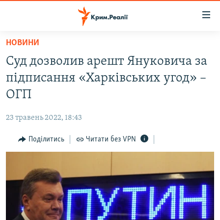
Доступність
посилання
Перейти
НОВИНИ
до
НОВИНИ
Суд дозволив арешт Януковича за
основного
ВОДА.КРИМ
матеріалу
підписання «Харківських угод» –
ВІДЕО ТА ФОТО
Перейти
ОГП
до
ПОЛІТИКА
основної
23 травень 2022, 18:43
БЛОГИ
навігації
Перейти
Поділитись
Читати без VPN
ПОГЛЯД
до
ІНТЕРВ'Ю
пошуку
ВСЕ ЗА ДЕНЬ
СПЕЦПРОЕКТИ
ЯК ОБІЙТИ БЛОКУВАННЯ
ДЕПОРТАЦІЯ