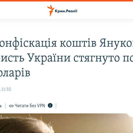
онфіскація коштів Януко
ристь України стягнуто п
оларів
 11:32
ь
Читати без VPN