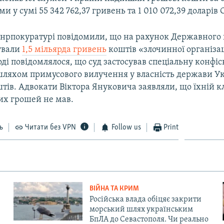
 у сумі 55 342 762,37 гривень та 1 010 072,39 доларів
Генрпокуратурі повідомили, що на рахунок Державного
ували
1,5 мільярда гривень
коштів «злочинної організац
ді повідомлялося, що суд застосував спеціальну конфіс
шляхом примусового вилучення у власність держави У
тів. Адвокати Віктора Януковича заявляли, що їхній к
их грошей не мав.
ь
Читати без VPN
Follow us
Print
ВІЙНА ТА КРИМ
Російська влада обіцяє закрити
морський шлях українським
БпЛА до Севастополя. Чи реально