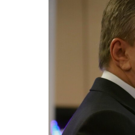
ВІДЕОУРОКИ «ELIFBE»
СВІДЧЕННЯ ОКУПАЦІЇ
УКРАЇНСЬКА ПРОБЛЕМА КРИМУ
ІНФОГРАФІКА