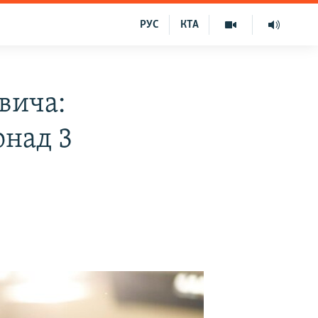
РУС
КТА
вича:
онад 3