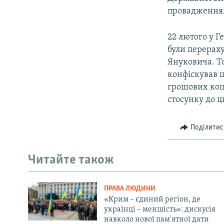
провадженнями
22 лютого у 
були перерах
Януковича. То
конфіскував 
грошових кош
стосунку до ц
Поділитис
Читайте також
ПРАВА ЛЮДИНИ
«Крим – єдиний регіон, де
українці – меншість»: дискусія
навколо нової пам'ятної дати