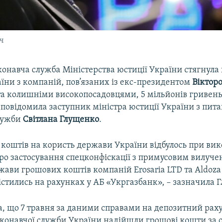
ч
онавча служба Міністерства юстиції України стягнула 
їни з компаній, пов’язаних із екс-президентом
Віктор
а колишніми високопосадовцями, 5 мільйонів гривень 
повідомила заступник міністра юстиції України з пит
лужби
Світлана Глущенко
.
коштів на користь держави України відбулось при ви
про застосування спецконфіскації з примусовим вилуче
жави грошових коштів компаній Erosaria LTD та Aldoza
містились на рахунках у АБ «Укргазбанк», – зазначила 
а, що 7 травня за даними справами на депозитний рах
конавчої служби України надійшли грошові кошти за 