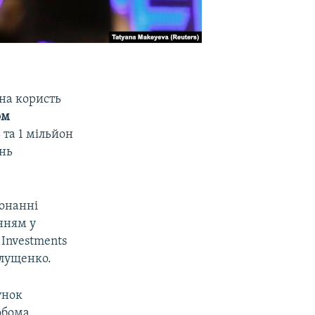
на користь
ом
та 1 мільйон
ань
конанні
нням у
 Investments
Глущенко.
унок
обома