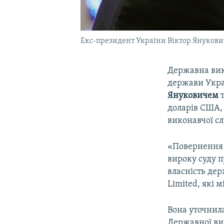
Екс-президент України Віктор Янукови
Державна вик
держави Укра
Януковичем
т
доларів США, 
виконавчої с
«Повернення 
вироку суду 
власність дер
Limited, які 
Вона уточнил
Державної ви