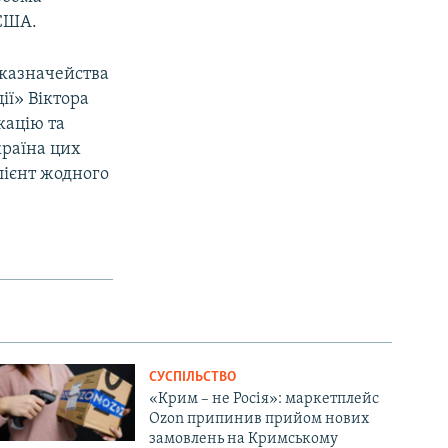
 США.
 казначейства
ії» Віктора
кацію та
країна цих
лієнт жодного
СУСПІЛЬСТВО
«Крим – не Росія»: маркетплейс
Ozon припинив прийом нових
замовлень на Кримському