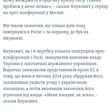
можу виїжджати в будь-яку країну світу. Ніяких
проблем у мене немає», – сказав Янукович у середу
на прес-конференції у Москві.
Він також зазначив, що кілька днів тому
повернувся в Росію з-за кордону, де був на
лікуванні.
Янукович, як і в перебігу кількох попередніх прес-
конференцій з Росії, звинуватив нинішню владу
України в захопленні державного управління.
Водночас звинуватив представників країн ЄС в
тому, що вони в лютому 2014 року обдурили його,
закликавши укласти угоду з українською
опозицією, а потім визнавши законним його
усунення від влади. «Мене кинули, як лоха», –
сказав Янукович.