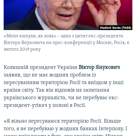
ВІДЕОУРОКИ «ELIFBE»
Русский
СВІДЧЕННЯ ОКУПАЦІЇ
Qırımtatar
УКРАЇНСЬКА ПРОБЛЕМА КРИМУ
«Мене кинули, як лоха» – одна з цитат екс-президента
ДОЛУЧАЙСЯ!
ІНФОГРАФІКА
Віктора Януковича на прес-конференції у Москві, Росія, 6
лютого 2019 року
Усі сайти RFE/RL
Колишній президент України
Віктор Янукович
заявив, що не має жодних проблем із
пересуванням територією Росії та виїздом у інші
країни світу. Так він відповів на запитання
українського журналіста, чи не перебуває екс-
президент-утікач у полоні в Росії.
«Я вільно пересуваюся територією Росії. Більше
того, я не перебуваю у жодних банках Інтерполу. І