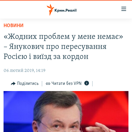
Доступність
посилання
Перейти
НОВИНИ
до
НОВИНИ
«Жодних проблем у мене немає»
основного
ВОДА.КРИМ
матеріалу
– Янукович про пересування
ВІДЕО ТА ФОТО
Перейти
Росією і виїзд за кордон
до
ПОЛІТИКА
основної
06 лютий 2019, 14:19
БЛОГИ
навігації
Перейти
Поділитись
Читати без VPN
ПОГЛЯД
до
ІНТЕРВ'Ю
пошуку
ВСЕ ЗА ДЕНЬ
СПЕЦПРОЕКТИ
ЯК ОБІЙТИ БЛОКУВАННЯ
ДЕПОРТАЦІЯ