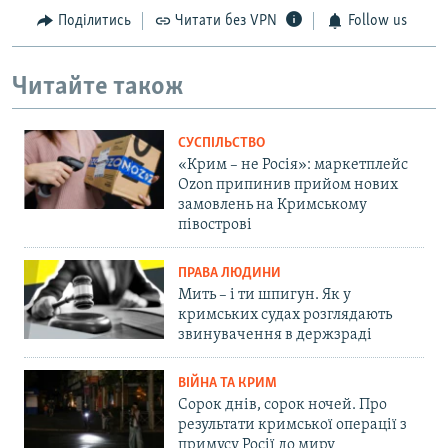
Поділитись
Читати без VPN
Follow us
Читайте також
СУСПІЛЬСТВО
«Крим – не Росія»: маркетплейс
Ozon припинив прийом нових
замовлень на Кримському
півострові
ПРАВА ЛЮДИНИ
Мить – і ти шпигун. Як у
кримських судах розглядають
звинувачення в держзраді
ВІЙНА ТА КРИМ
Сорок днів, сорок ночей. Про
результати кримської операції з
примусу Росії до миру