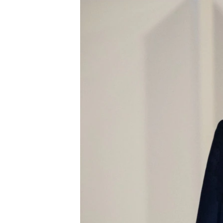
ВІДЕОУРОКИ «ELIFBE»
СВІДЧЕННЯ ОКУПАЦІЇ
УКРАЇНСЬКА ПРОБЛЕМА КРИМУ
ІНФОГРАФІКА