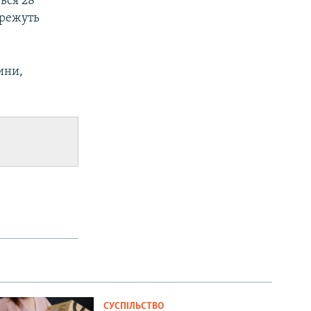
ься 28
ережуть
ини,
СУСПІЛЬСТВО