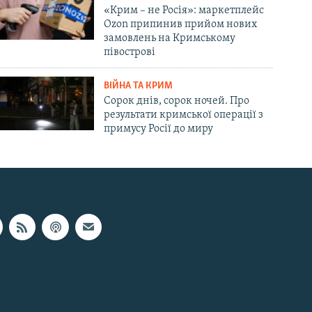
«Крим – не Росія»: маркетплейс
Ozon припинив прийом нових
замовлень на Кримському
півострові
ВІЙНА ТА КРИМ
Сорок днів, сорок ночей. Про
результати кримської операції з
примусу Росії до миру