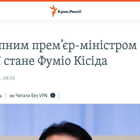
пним прем’єр-міністром
 стане Фуміо Кісіда
, 08:55
ь
Читати без VPN