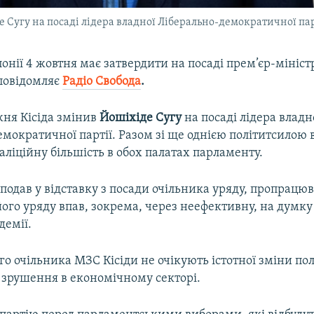
 Сугу на посаді лідера владної Ліберально-демократичної пар
нії 4 жовтня має затвердити на посаді прем’єр-мініст
повідомляє
Радіо Свобода
.
ня Кісіда змінив
Йошіхіде Сугу
на посаді лідера владн
мократичної партії. Разом зі ще однією політитсилою 
ліційну більшість в обох палатах парламенту.
 подав у відставку з посади очільника уряду, пропрац
його уряду впав, зокрема, через неефективну, на думку 
демії.
о очільника МЗС Кісіди не очікують істотної зміни пол
в зрушення в економічному секторі.