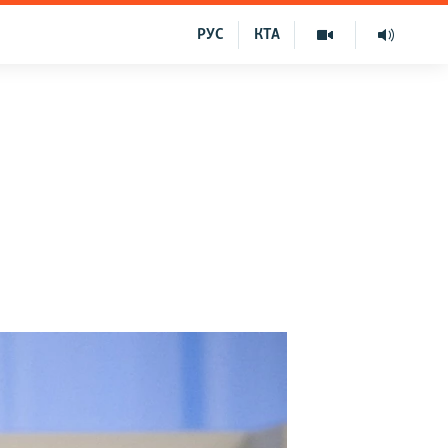
РУС
КТА