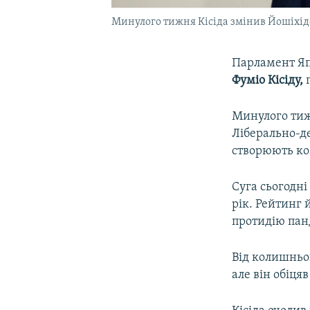
Минулого тижня Кісіда змінив Йошіхіде
Парламент Япо
Фуміо Кісіду,
Минулого тиж
Ліберально-де
створюють коа
Суга сьогодні
рік. Рейтинг 
протидію пан
Від колишньог
але він обіця