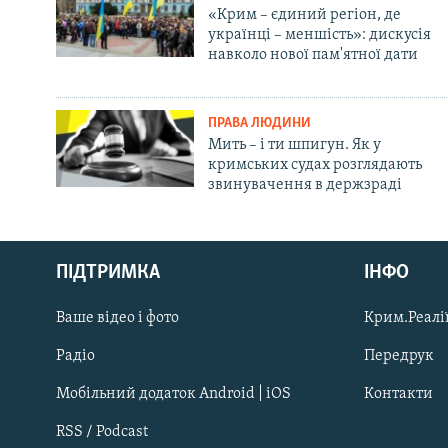
«Крим – єдиний регіон, де
українці – меншість»: дискусія
навколо нової пам'ятної дати
ПРАВА ЛЮДИНИ
Мить – і ти шпигун. Як у
кримських судах розглядають
звинувачення в держзраді
Русский
ПІДТРИМКА
ІНФО
Qırımtatar
Ваше відео і фото
Крим.Реалії
ДОЛУЧАЙСЯ!
Радіо
Передрук
Мобільний додаток Android | iOS
Контакти
RSS / Podcast