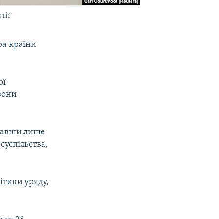
тії
ра країни
ої
вони
ювавши лише
суспільства,
ітики уряду,