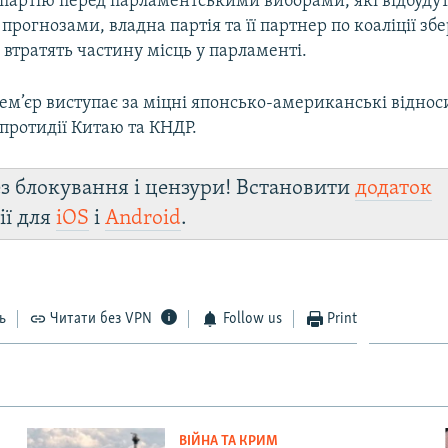
 партію перед парламентськими виборами, які відбудут
 прогнозами, владна партія та її партнер по коаліції зб
е втратять частину місць у парламенті.
ем’єр виступає за міцні японсько-американські віднос
 протидії Китаю та КНДР.
з блокування і цензури! Встановити
додаток
ії для
iOS
і
Android
.
ь
Читати без VPN
Follow us
Print
ВІЙНА ТА КРИМ