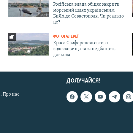
Російська влада обіцяє закрити
морський шлях українським
БпЛА до Севастополя. Чи реально
це?
ФОТОГАЛЕРЕЇ
Краса Сімферопольського
водосховища та занедбаність
довкола
ДОЛУЧАЙСЯ!
. Про нас