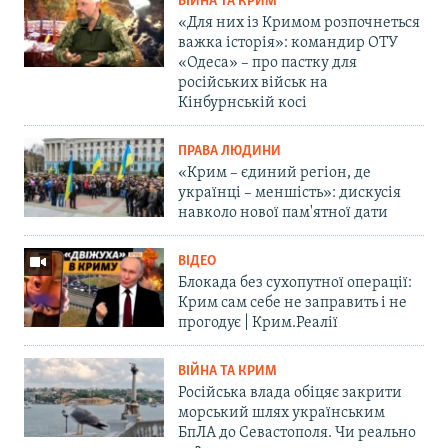
ВІЙНА ТА КРИМ
«Для них із Кримом розпочнеться
важка історія»: командир ОТУ
«Одеса» – про пастку для
російських військ на
Кінбурнській косі
ПРАВА ЛЮДИНИ
«Крим – єдиний регіон, де
українці – меншість»: дискусія
навколо нової пам'ятної дати
ВІДЕО
Блокада без сухопутної операції:
Крим сам себе не заправить і не
прогодує | Крим.Реалії
ВІЙНА ТА КРИМ
Російська влада обіцяє закрити
морський шлях українським
БпЛА до Севастополя. Чи реально