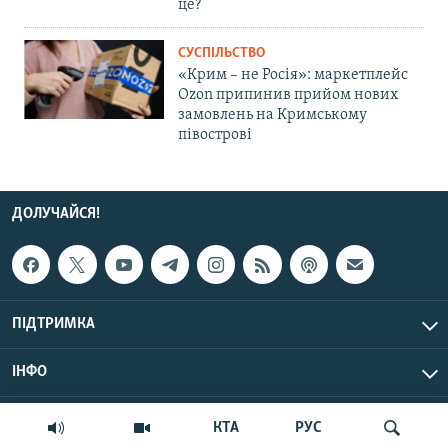
це?
СУСПІЛЬСТВО
«Крим – не Росія»: маркетплейс
Ozon припинив прийом нових
замовлень на Кримському
півострові
ДОЛУЧАЙСЯ!
ПІДТРИМКА
ІНФО
© Крим.Реалії, 2026 | Усі права застережено.
КТА
РУС