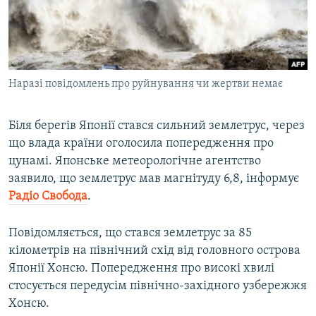
ВІДЕОУРОКИ «ELIFBE»
Русский
СВІДЧЕННЯ ОКУПАЦІЇ
Qırımtatar
УКРАЇНСЬКА ПРОБЛЕМА КРИМУ
Наразі повідомлень про руйнування чи жертви немає
ДОЛУЧАЙСЯ!
ІНФОГРАФІКА
Біля берегів Японії стався сильний землетрус, через
що влада країни оголосила попередження про
Усі сайти RFE/RL
цунамі. Японське метеорологічне агентство
заявило, що землетрус мав магнітуду 6,8, інформує
Радіо Свобода
.
Повідомляється, що стався землетрус за 85
кілометрів на північний схід від головного острова
Японії Хонсю. Попередження про високі хвилі
стосується передусім північно-західного узбережжя
Хонсю.