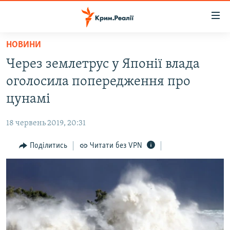
Доступність
посилання
Перейти
НОВИНИ
до
НОВИНИ
Через землетрус у Японії влада
основного
ВОДА.КРИМ
матеріалу
оголосила попередження про
ВІДЕО ТА ФОТО
Перейти
цунамі
до
ПОЛІТИКА
основної
18 червень 2019, 20:31
БЛОГИ
навігації
Перейти
Поділитись
Читати без VPN
ПОГЛЯД
до
ІНТЕРВ'Ю
пошуку
ВСЕ ЗА ДЕНЬ
СПЕЦПРОЕКТИ
ЯК ОБІЙТИ БЛОКУВАННЯ
ДЕПОРТАЦІЯ