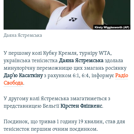
ВІДЕОУРОКИ «ELIFBE»
Русский
СВІДЧЕННЯ ОКУПАЦІЇ
Qırımtatar
УКРАЇНСЬКА ПРОБЛЕМА КРИМУ
Даяна Ястремська
ДОЛУЧАЙСЯ!
ІНФОГРАФІКА
У першому колі Кубку Кремля, турніру WTA,
українська тенісистка
Даяна Ястремська
здолала
Усі сайти RFE/RL
минулорічну переможницю цих змагань росіянку
Дар’ю Касаткіну
з рахунком 6:1, 6:4, інформує
Радіо
Свобода
.
У другому колі Ястремська змагатиметься з
представницею Бельгії
Кірстен Фліпкенс
.
Поєдинок, що тривав 1 годину 19 хвилин, став для
тенісисток першим очним поєдинком.