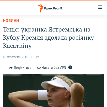
Доступність
посилання
Перейти
НОВИНИ
до
НОВИНИ
Теніс: українка Ястремська на
основного
ВОДА.КРИМ
матеріалу
Кубку Кремля здолала росіянку
ВІДЕО ТА ФОТО
Перейти
Касаткіну
до
ПОЛІТИКА
основної
15 жовтень 2019, 18:12
БЛОГИ
навігації
Перейти
Поділитись
Читати без VPN
ПОГЛЯД
до
ІНТЕРВ'Ю
пошуку
ВСЕ ЗА ДЕНЬ
СПЕЦПРОЕКТИ
ЯК ОБІЙТИ БЛОКУВАННЯ
ДЕПОРТАЦІЯ