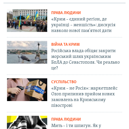
ПРАВА ЛЮДИНИ
«Крим – єдиний регіон, де
українці – меншість»: дискусія
навколо нової пам'ятної дати
ВІЙНА ТА КРИМ
Російська влада обіцяє закрити
морський шлях українським
БпЛА до Севастополя. Чи реально
це?
СУСПІЛЬСТВО
«Крим – не Росія»: маркетплейс
Ozon припинив прийом нових
замовлень на Кримському
півострові
ПРАВА ЛЮДИНИ
Мить – і ти шпигун. Як у