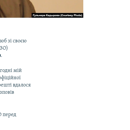
юб зі своєю
ІЗО)
в
.
годні мій
офіційної
ешті вдалося
зповів
О перед