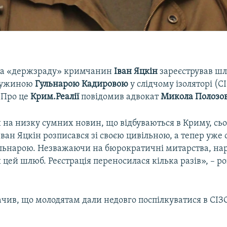
за «держзраду» кримчанин
Іван Яцкін
зареєстрував шл
ружиною
Гульнарою Кадировою
у слідчому ізоляторі (С
 Про це
Крим.Реалії
повідомив адвокат
Микола Полозо
на низку сумних новин, що відбуваються в Криму, сьо
ван Яцкін розписався зі своєю цивільною, а тепер уже 
ьнарою. Незважаючи на бюрократичні митарства, нар
 цей шлюб. Реєстрація переносилася кілька разів», – ро
ачив, що молодятам дали недовго поспілкуватися в СІЗ