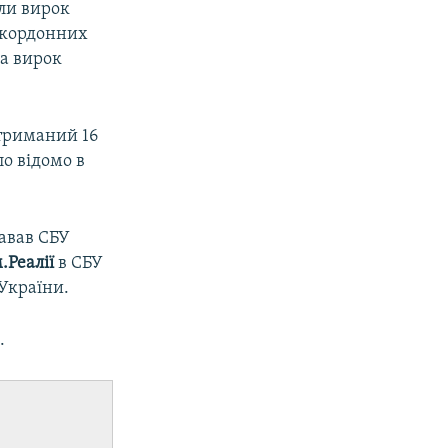
ли вирок
закордонних
на вирок
атриманий 16
ло відомо в
давав СБУ
.Реалії
в СБУ
України.
м
.