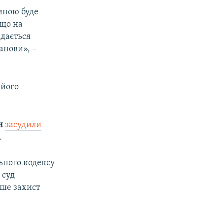
иною буде
кщо на
адається
анови», –
 його
ч
засудили
.
ьного кодексу
 суд
іше захист