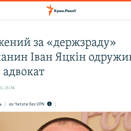
жений за «держзраду»
анин Іван Яцкін одружив
– адвокат
1, 15:34
ь
Читати без VPN