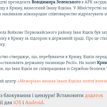
цтві президента
Володимира Зеленського
в АРК засуди
уду в Криму, винесений Івану Яцкіна. У Міністерстві 
и закликали міжнародне співтовариство відреагувати 
ела Войкове Первомайського району Іван Яцкін був з
оку в Криму за підозрою в державній зраді. Про це ста
ку.
дство стверджує, що, перебуваючи в Криму, Яцкін пере
і «становлять державну таємницю Росії». На запит
Крим
и, що Іван Яцкін не співпрацював зі Службою безпеки 
ий центр
«Меморіал» визнав Івана Яцкіна політв'язне
з блокування і цензури! Встановити
додаток
ії для
iOS
і
Android
.