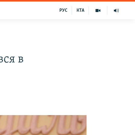
РУС
КТА
ся в