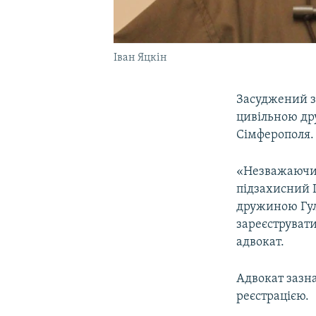
Іван Яцкін
Засуджений 
цивільною д
Сімферополя.
«Незважаючи 
підзахисний І
дружиною Гул
зареєструвати
адвокат.
Адвокат зазн
реєстрацією.