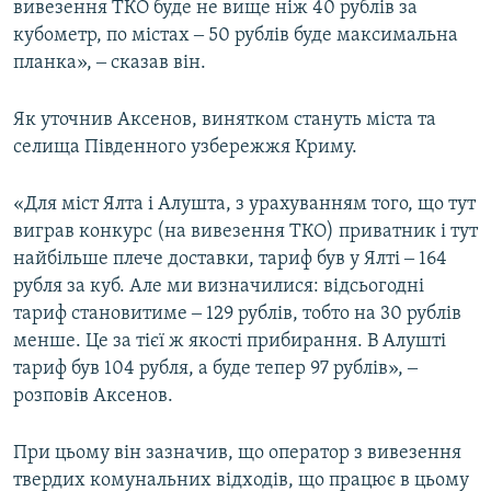
вивезення ТКО буде не вище ніж 40 рублів за
кубометр, по містах ‒ 50 рублів буде максимальна
планка», ‒ сказав він.
Як уточнив Аксенов, винятком стануть міста та
селища Південного узбережжя Криму.
«Для міст Ялта і Алушта, з урахуванням того, що тут
виграв конкурс (на вивезення ТКО) приватник і тут
найбільше плече доставки, тариф був у Ялті ‒ 164
рубля за куб. Але ми визначилися: відсьогодні
тариф становитиме ‒ 129 рублів, тобто на 30 рублів
менше. Це за тієї ж якості прибирання. В Алушті
тариф був 104 рубля, а буде тепер 97 рублів», ‒
розповів Аксенов.
При цьому він зазначив, що оператор з вивезення
твердих комунальних відходів, що працює в цьому