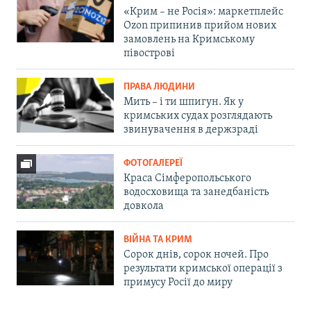
«Крим – не Росія»: маркетплейс
Ozon припинив прийом нових
замовлень на Кримському
півострові
ПРАВА ЛЮДИНИ
Мить – і ти шпигун. Як у
кримських судах розглядають
звинувачення в держзраді
ФОТОГАЛЕРЕЇ
Краса Сімферопольського
водосховища та занедбаність
довкола
ВІЙНА ТА КРИМ
Сорок днів, сорок ночей. Про
результати кримської операції з
примусу Росії до миру