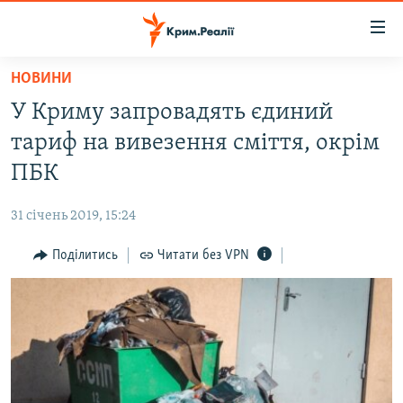
Доступність
посилання
Перейти
НОВИНИ
до
НОВИНИ
У Криму запровадять єдиний
основного
ВОДА.КРИМ
матеріалу
тариф на вивезення сміття, окрім
ВІДЕО ТА ФОТО
Перейти
ПБК
до
ПОЛІТИКА
основної
31 січень 2019, 15:24
БЛОГИ
навігації
Перейти
Поділитись
Читати без VPN
ПОГЛЯД
до
ІНТЕРВ'Ю
пошуку
ВСЕ ЗА ДЕНЬ
СПЕЦПРОЕКТИ
ЯК ОБІЙТИ БЛОКУВАННЯ
ДЕПОРТАЦІЯ