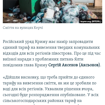
ВІДЕОУРОКИ «ELIFBE»
Русский
СВІДЧЕННЯ ОКУПАЦІЇ
Qırımtatar
УКРАЇНСЬКА ПРОБЛЕМА КРИМУ
Сміття на вулицях Керчі
ДОЛУЧАЙСЯ!
ІНФОГРАФІКА
Російський уряд Криму має намір запровадити
єдиний тариф на вивезення твердих комунальних
Усі сайти RFE/RL
відходів для всіх регіонів півострова. Про це під час
виїзної наради з проблемних питань Ялти
повідомив глава Криму
Сергій Аксенов (Аксьонов)
.
«Дійшли висновку, що треба прийти до єдиного
тарифу на вивезення сміття, як ми це зробили по
воді для всіх регіонів. Ухвалили рішення вчора,
сьогодні буде розпорядження опубліковане. У всіх
сільськогосподарських районах тариф на