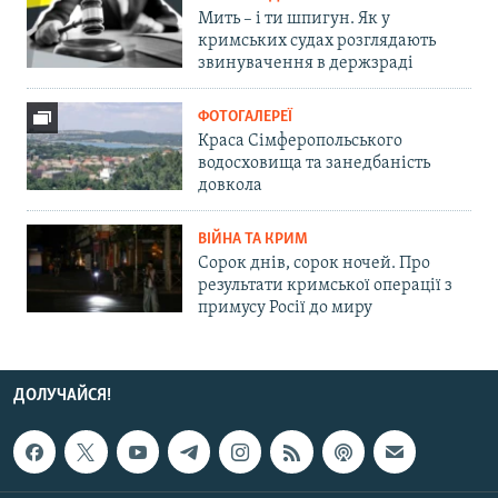
Мить – і ти шпигун. Як у
кримських судах розглядають
звинувачення в держзраді
ФОТОГАЛЕРЕЇ
Краса Сімферопольського
водосховища та занедбаність
довкола
ВІЙНА ТА КРИМ
Сорок днів, сорок ночей. Про
результати кримської операції з
примусу Росії до миру
ДОЛУЧАЙСЯ!