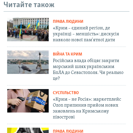
Читайте також
ПРАВА ЛЮДИНИ
«Крим – єдиний регіон, де
українці – меншість»: дискусія
навколо нової пам'ятної дати
ВІЙНА ТА КРИМ
Російська влада обіцяє закрити
морський шлях українським
БпЛА до Севастополя. Чи реально
це?
СУСПІЛЬСТВО
«Крим – не Росія»: маркетплейс
Ozon припинив прийом нових
замовлень на Кримському
півострові
ПРАВА ЛЮДИНИ