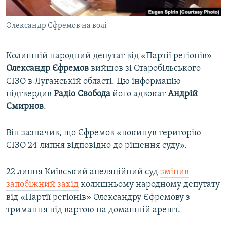
ВІДЕОУРОКИ «ELIFBE»
Русский
Олександр Єфремов на волі
СВІДЧЕННЯ ОКУПАЦІЇ
Qırımtatar
УКРАЇНСЬКА ПРОБЛЕМА КРИМУ
Колишній народний депутат від «Партії регіонів»
ДОЛУЧАЙСЯ!
ІНФОГРАФІКА
Олександр Єфремов
вийшов зі Старобільського
СІЗО в Луганській області. Цю інформацію
підтвердив
Радіо Свобода
його адвокат
Андрій
Смирнов
.
Усі сайти RFE/RL
Він зазначив, що Єфремов «покинув територію
СІЗО 24 липня відповідно до рішення суду».
22 липня Київський апеляційний суд
змінив
запобіжний захід
колишньому народному депутату
від «Партії регіонів» Олександру Єфремову з
тримання під вартою на домашній арешт.