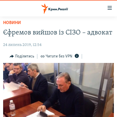
Доступність
посилання
Перейти
НОВИНИ
до
НОВИНИ
Єфремов вийшов із СІЗО – адвокат
основного
ВОДА.КРИМ
матеріалу
24 липень 2019, 12:54
ВІДЕО ТА ФОТО
Перейти
до
ПОЛІТИКА
Поділитись
Читати без VPN
основної
БЛОГИ
навігації
Перейти
ПОГЛЯД
до
ІНТЕРВ'Ю
пошуку
ВСЕ ЗА ДЕНЬ
СПЕЦПРОЕКТИ
ЯК ОБІЙТИ БЛОКУВАННЯ
ДЕПОРТАЦІЯ