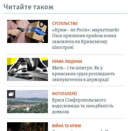
Читайте також
СУСПІЛЬСТВО
«Крим – не Росія»: маркетплейс
Ozon припинив прийом нових
замовлень на Кримському
півострові
ПРАВА ЛЮДИНИ
Мить – і ти шпигун. Як у
кримських судах розглядають
звинувачення в держзраді
ФОТОГАЛЕРЕЇ
Краса Сімферопольського
водосховища та занедбаність
довкола
ВІЙНА ТА КРИМ