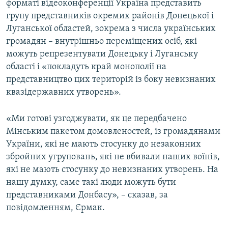
форматі відеоконференції Україна представить
групу представників окремих районів Донецької і
Луганської областей, зокрема з числа українських
громадян – внутрішньо переміщених осіб, які
можуть репрезентувати Донецьку і Луганську
області і «покладуть край монополії на
представництво цих територій із боку невизнаних
квазідержавних утворень».
«Ми готові узгоджувати, як це передбачено
Мінським пакетом домовленостей, із громадянами
України, які не мають стосунку до незаконних
збройних угруповань, які не вбивали наших воїнів,
які не мають стосунку до невизнаних утворень. На
нашу думку, саме такі люди можуть бути
представниками Донбасу», – сказав, за
повідомленням, Єрмак.