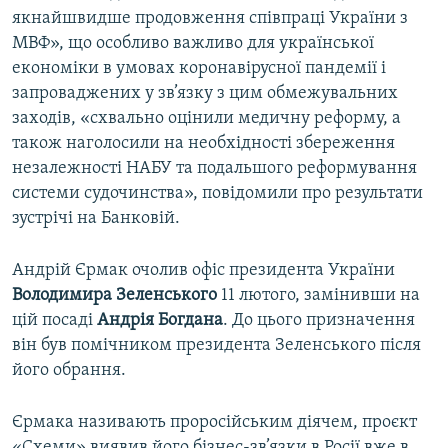
якнайшвидше продовження співпраці України з
МВФ», що особливо важливо для української
економіки в умовах коронавірусної пандемії і
запроваджених у зв’язку з цим обмежувальних
заходів, «схвально оцінили медичну реформу, а
також наголосили на необхідності збереження
незалежності НАБУ та подальшого реформування
системи судочинства», повідомили про результати
зустрічі на Банковій.
Андрій Єрмак очолив офіс президента України
Володимира Зеленського
11 лютого, замінивши на
цій посаді
Андрія Богдана
. До цього призначення
він був помічником президента Зеленського після
його обрання.
Єрмака називають проросійським діячем, проєкт
«Схеми» виявив його бізнес-зв’язки в Росії вже в