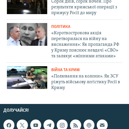
Сорок днів, сорок ночей. Про
результати кримської операції з
примусу Росії до миру
ПОЛІТИКА
«Короткострокова акція
перетворилася на війну на
виснаження»: Як пропаганда РФ
у Криму пояснює невдачі «СВО»
та залякує «мінними атаками»
ВІЙНА ТА КРИМ
«Полювання на колони». Як ЗСУ
ріжуть військову логістику Росії в
Криму
ДОЛУЧАЙСЯ!