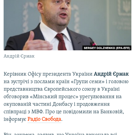
ВІДЕОУРОКИ «ELIFBE»
Русский
СВІДЧЕННЯ ОКУПАЦІЇ
Qırımtatar
УКРАЇНСЬКА ПРОБЛЕМА КРИМУ
ДОЛУЧАЙСЯ!
ІНФОГРАФІКА
Андрій Єрмак
Усі сайти RFE/RL
Керівник Офісу президента України
Андрій Єрмак
на зустрічі з послами країн «Групи семи» і головою
представництва Європейського союзу в Україні
обговорив «Мінський процес» урегулювання на
окупованій частині Донбасу і продовження
співпраці з МВФ. Про це повідомили на Банковій,
інформує
Радіо Свобода
.