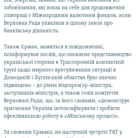
Він, зокрема, заявив, що Україна виконала всі
зобов’язання, які взяла на себе для продовження
співпраці з Міжнародним валютним фондом, коли
Верховна Рада ухвалила в цілому закон про
банківську діяльність.
Також Єрмак, мовиться в повідомленні,
поінформував послів, що оновлене представництво
української сторони в Тристоронній контактній
групі щодо мирного врегулювання ситуації в
Донецькій і Луганській областях було значно
підвищено – до рівня віцепрем’єр-міністра,
заступників міністрів, а також голів комітетів
Верховної Ради, що, за його словами, «демонструє
прагнення України інтенсифікувати і зробити
ефективнішою роботу в «Мінському процесі».
За словами Єрмака, на наступній зустрічі ТКГ у