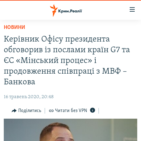
Доступність
посилання
Перейти
НОВИНИ
до
НОВИНИ
Керівник Офісу президента
основного
ВОДА.КРИМ
матеріалу
обговорив із послами країн G7 та
ВІДЕО ТА ФОТО
Перейти
ЄС «Мінський процес» і
до
ПОЛІТИКА
продовження співпраці з МВФ –
основної
БЛОГИ
навігації
Банкова
Перейти
ПОГЛЯД
до
16 травень 2020, 20:48
ІНТЕРВ'Ю
пошуку
Поділитись
Читати без VPN
ВСЕ ЗА ДЕНЬ
СПЕЦПРОЕКТИ
ЯК ОБІЙТИ БЛОКУВАННЯ
ДЕПОРТАЦІЯ