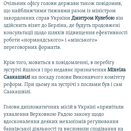
Очільник офісу голови держави також повідомив,
що найближчими тижнями разом із міністром
закордонних справ України
Дмитром Кулебою
він
здійснить візит до Берліна, де будуть продовжені
консультації щодо шляхів підвищення ефективності
роботи «нормандського» і «мінського»
переговорних форматів.
Крім того, мовиться в повідомленні, в перебігу
зустрічі йшлося і про недавнє призначення
Міхеїла
Саакашвілі
на посаду голови Виконавчого комітету
реформ. При цьому на зустрічі з послами був і сам
Саакашвілі.
Голови дипломатичних місій в Україні «привітали
ухвалення Верховною Радою закону щодо
вдосконалення деяких механізмів регулювання
банківської діяльності та висловили сподівання на