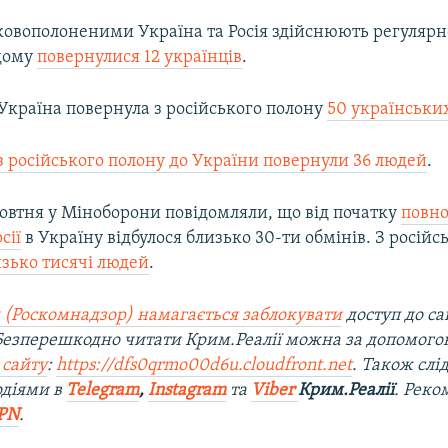
ковополоненими Україна та Росія здійснюють регулярно
дому
повернулися 12 українців
.
Україна повернула з російського полону
50 українськи
з російського полону до України повернули 36 людей
.
овтня у Міноборони повідомляли, що від початку
повн
сії
в Україну відбулося близько 30-ти обмінів. З російс
изько тисячі людей
.
 (Роскомнадзор) намагається заблокувати
доступ до са
 Безперешкодно читати Крим.Реалії можна за допомог
 сайту
:
https://dfs0qrmo00d6u.cloudfront.net
. Також слі
одіями в
Telegram
,
Instagram
та
Viber
Крим.Реалії
. Ре
ко
PN
.