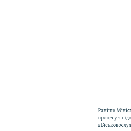
Раніше Мініст
процесу з пі
військовослу