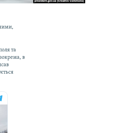
еними,
поля та
зокрема, в
исав
ується