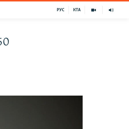
РУС
КТА
50