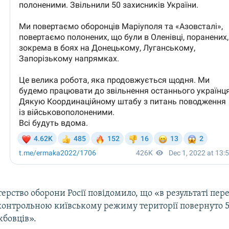
ерство оборони Росії повідомило, що «в результаті пер
дконтрольною київському режиму території повернуто 
жбовців».