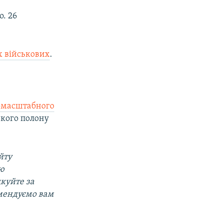
. 26
х військових
.
омасштабного
ького полону
йту
ою
дкуйте за
мендуємо вам