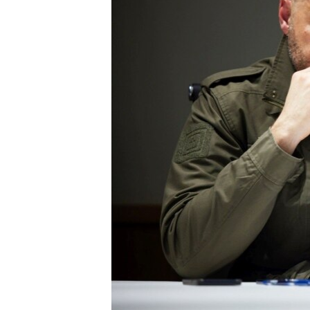
ВІДЕОУРОКИ «ELIFBE»
СВІДЧЕННЯ ОКУПАЦІЇ
УКРАЇНСЬКА ПРОБЛЕМА КРИМУ
ІНФОГРАФІКА