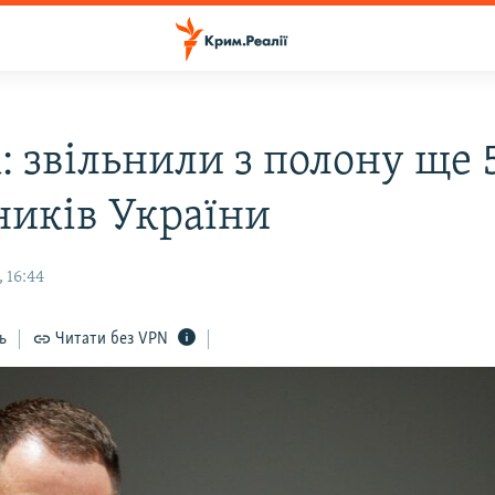
: звільнили з полону ще 
ників України
 16:44
ь
Читати без VPN