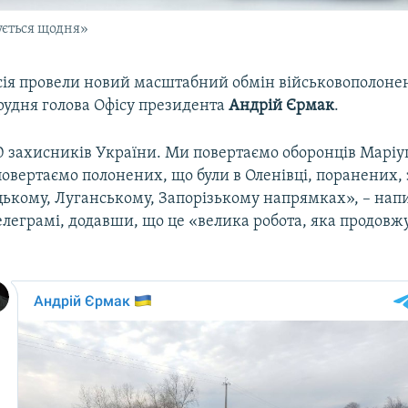
ується щодня»
осія провели новий масштабний обмін військовополон
рудня голова Офісу президента
Андрій Єрмак
.
0 захисників України. Ми повертаємо оборонців Маріу
повертаємо полонених, що були в Оленівці, поранених, 
цькому, Луганському, Запорізькому напрямках», – нап
леграмі, додавши, що це «велика робота, яка продовж