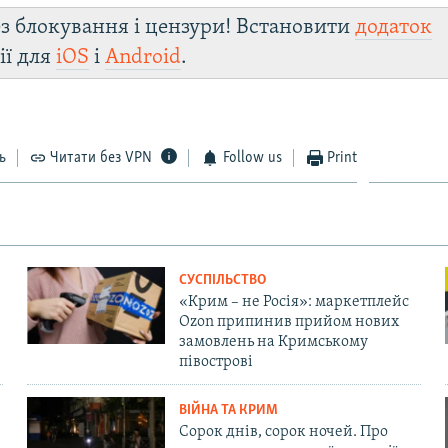
з блокування і цензури! Встановити
додаток
ії для
iOS
і
Android
.
ь
Читати без VPN
Follow us
Print
СУСПІЛЬСТВО
«Крим – не Росія»: маркетплейс
Ozon припинив прийом нових
замовлень на Кримському
півострові
ВІЙНА ТА КРИМ
Сорок днів, сорок ночей. Про