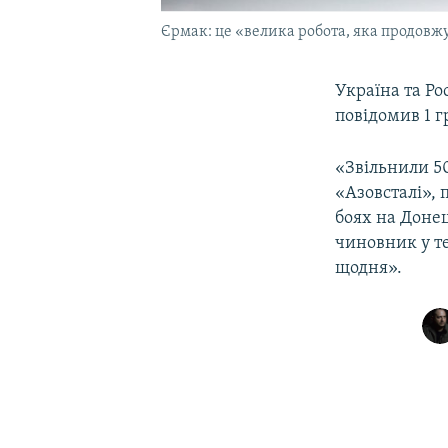
Єрмак: це «велика робота, яка продовж
Україна та Р
повідомив 1 г
«Звільнили 5
«Азовсталі», 
боях на Доне
чиновник у те
щодня».