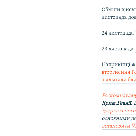
Обміни війсь
листопада до
24 листопада 
23 листопада
Наприкінці ж
вторгнення Ро
звільнили бл
Роскомнагляд
Крим.Реалії
.
дзеркального
основними п
встановити
V