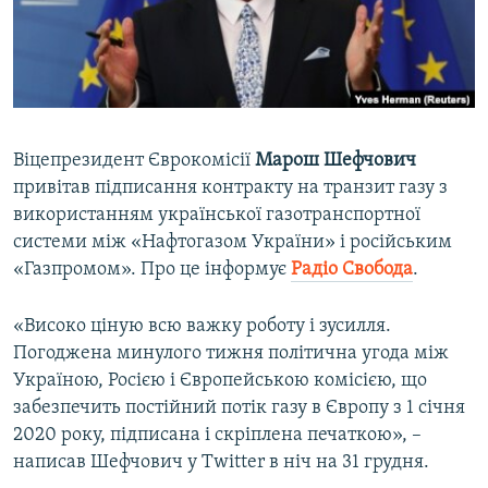
ВІДЕОУРОКИ «ELIFBE»
Русский
СВІДЧЕННЯ ОКУПАЦІЇ
Qırımtatar
УКРАЇНСЬКА ПРОБЛЕМА КРИМУ
ДОЛУЧАЙСЯ!
ІНФОГРАФІКА
Віцепрезидент Єврокомісії
Марош Шефчович
привітав підписання контракту на транзит газу з
використанням української газотранспортної
Усі сайти RFE/RL
системи між «Нафтогазом України» і російським
«Газпромом». Про це інформує
Радіо Свобода
.
«Високо ціную всю важку роботу і зусилля.
Погоджена минулого тижня політична угода між
Україною, Росією і Європейською комісією, що
забезпечить постійний потік газу в Європу з 1 січня
2020 року, підписана і скріплена печаткою», –
написав Шефчович у Twitter в ніч на 31 грудня.