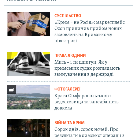
СУСПІЛЬСТВО
«Крим – не Росія»: маркетплейс
Ozon припинив прийом нових
замовлень на Кримському
півострові
ПРАВА ЛЮДИНИ
Мить – і ти шпигун. Як у
кримських судах розглядають
звинувачення в держзраді
ФОТОГАЛЕРЕЇ
Краса Сімферопольського
водосховища та занедбаність
довкола
ВІЙНА ТА КРИМ
Сорок днів, сорок ночей. Про
результати кримської операції з