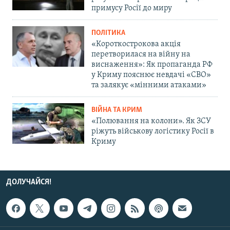
примусу Росії до миру
ПОЛІТИКА
«Короткострокова акція
перетворилася на війну на
виснаження»: Як пропаганда РФ
у Криму пояснює невдачі «СВО»
та залякує «мінними атаками»
ВІЙНА ТА КРИМ
«Полювання на колони». Як ЗСУ
ріжуть військову логістику Росії в
Криму
ДОЛУЧАЙСЯ!