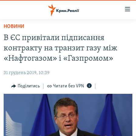
Доступність
посилання
Перейти
НОВИНИ
до
НОВИНИ
В ЄС привітали підписання
основного
ВОДА.КРИМ
матеріалу
контракту на транзит газу між
ВІДЕО ТА ФОТО
Перейти
«Нафтогазом» і «Газпромом»
до
ПОЛІТИКА
основної
31 грудень 2019, 10:39
БЛОГИ
навігації
Перейти
Поділитись
Читати без VPN
ПОГЛЯД
до
ІНТЕРВ'Ю
пошуку
ВСЕ ЗА ДЕНЬ
СПЕЦПРОЕКТИ
ЯК ОБІЙТИ БЛОКУВАННЯ
ДЕПОРТАЦІЯ