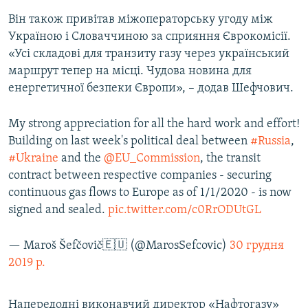
Він також привітав міжоператорську угоду між
Україною і Словаччиною за сприяння Єврокомісії.
«Усі складові для транзиту газу через український
маршрут тепер на місці. Чудова новина для
енергетичної безпеки Європи», – додав Шефчович.
My strong appreciation for all the hard work and effort!
Building on last week's political deal between
#Russia
,
#Ukraine
and the
@EU_Commission
, the transit
contract between respective companies - securing
continuous gas flows to Europe as of 1/1/2020 - is now
signed and sealed.
pic.twitter.com/c0RrODUtGL
— Maroš Šefčovič🇪🇺 (@MarosSefcovic)
30 грудня
2019 р.
Напередодні виконавчий директор «Нафтогазу»