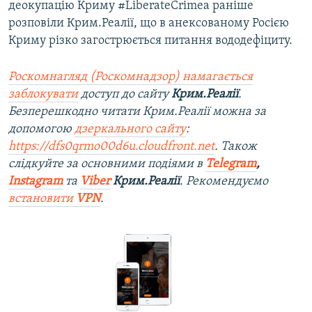
деокупацію Криму #LiberateCrimea раніше
розповіли Крим.Реалії, що в анексованому Росією
Криму різко загострюється питання вододефіциту.
Роскомнагляд (Роскомнадзор) намагається
заблокувати
доступ до сайту
Крим.Реалії
.
Безперешкодно читати Крим.Реалії можна за
допомогою
дзеркального сайту
:
https://dfs0qrmo00d6u.cloudfront.net
. Також
слідкуйте за основними подіями в
Telegram
,
Instagram
та
Viber
Крим.Реалії
. Рекомендуємо
встановити
VPN
.