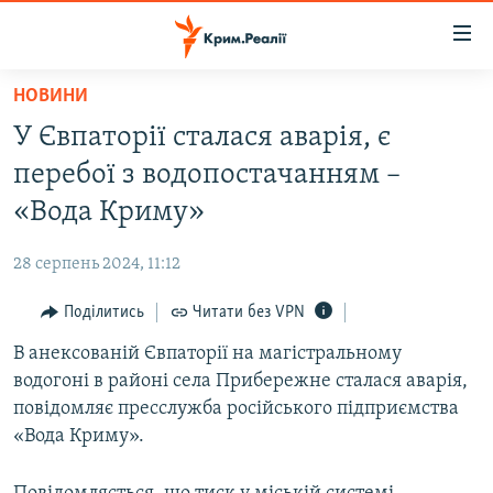
Доступність
посилання
Перейти
НОВИНИ
до
НОВИНИ
У Євпаторії сталася аварія, є
основного
ВОДА.КРИМ
матеріалу
перебої з водопостачанням –
ВІДЕО ТА ФОТО
Перейти
«Вода Криму»
до
ПОЛІТИКА
основної
28 серпень 2024, 11:12
БЛОГИ
навігації
Перейти
Поділитись
Читати без VPN
ПОГЛЯД
до
В анексованій Євпаторії на магістральному
ІНТЕРВ'Ю
пошуку
водогоні в районі села Прибережне сталася аварія,
ВСЕ ЗА ДЕНЬ
повідомляє пресслужба російського підприємства
СПЕЦПРОЕКТИ
«Вода Криму».
ЯК ОБІЙТИ БЛОКУВАННЯ
ДЕПОРТАЦІЯ