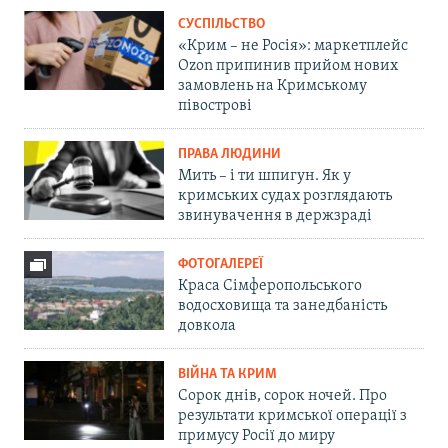
СУСПІЛЬСТВО
«Крим – не Росія»: маркетплейс
Ozon припинив прийом нових
замовлень на Кримському
півострові
ПРАВА ЛЮДИНИ
Мить – і ти шпигун. Як у
кримських судах розглядають
звинувачення в держзраді
ФОТОГАЛЕРЕЇ
Краса Сімферопольського
водосховища та занедбаність
довкола
ВІЙНА ТА КРИМ
Сорок днів, сорок ночей. Про
результати кримської операції з
примусу Росії до миру