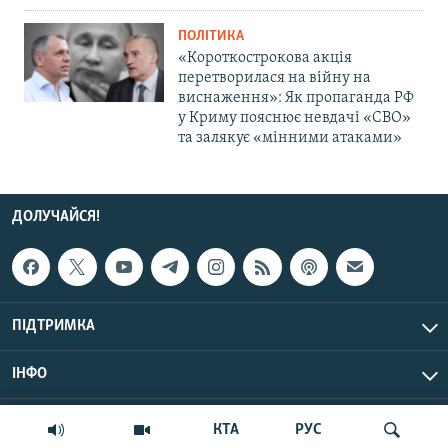
ПОЛІТИКА
«Короткострокова акція
перетворилася на війну на
виснаження»: Як пропаганда РФ
у Криму пояснює невдачі «СВО»
та залякує «мінними атаками»
ДОЛУЧАЙСЯ!
ПІДТРИМКА
ІНФО
© Крим.Реалії, 2026 | Усі права застережено.
КТА
РУС