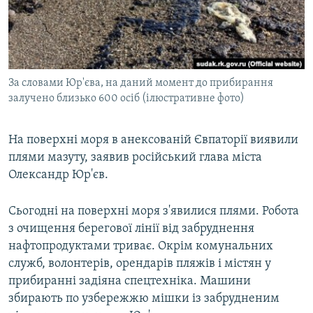
ВІДЕОУРОКИ «ELIFBE»
Русский
СВІДЧЕННЯ ОКУПАЦІЇ
Qırımtatar
УКРАЇНСЬКА ПРОБЛЕМА КРИМУ
За словами Юр'єва, на даний момент до прибирання
ДОЛУЧАЙСЯ!
ІНФОГРАФІКА
залучено близько 600 осіб (ілюстративне фото)
На поверхні моря в анексованій Євпаторії виявили
Усі сайти RFE/RL
плями мазуту, заявив російський глава міста
Олександр Юр'єв.
Сьогодні на поверхні моря з'явилися плями. Робота
з очищення берегової лінії від забруднення
нафтопродуктами триває. Окрім комунальних
служб, волонтерів, орендарів пляжів і містян у
прибиранні задіяна спецтехніка. Машини
збирають по узбережжю мішки із забрудненим