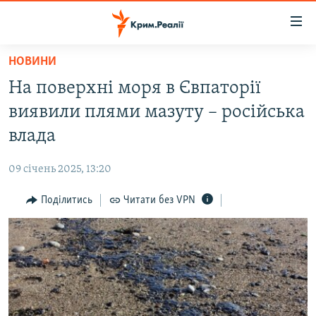
Доступність
посилання
Перейти
НОВИНИ
до
НОВИНИ
На поверхні моря в Євпаторії
основного
ВОДА.КРИМ
матеріалу
виявили плями мазуту – російська
ВІДЕО ТА ФОТО
Перейти
влада
до
ПОЛІТИКА
основної
09 січень 2025, 13:20
БЛОГИ
навігації
Перейти
Поділитись
Читати без VPN
ПОГЛЯД
до
ІНТЕРВ'Ю
пошуку
ВСЕ ЗА ДЕНЬ
СПЕЦПРОЕКТИ
ЯК ОБІЙТИ БЛОКУВАННЯ
ДЕПОРТАЦІЯ