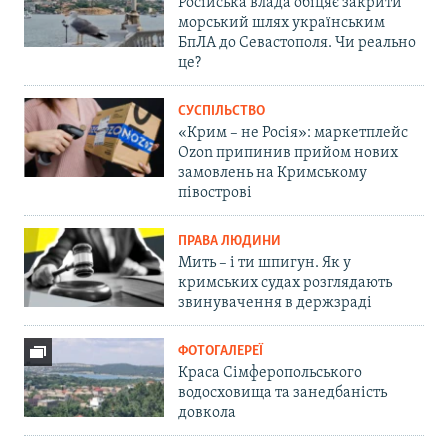
Російська влада обіцяє закрити
морський шлях українським
БпЛА до Севастополя. Чи реально
це?
СУСПІЛЬСТВО
«Крим – не Росія»: маркетплейс
Ozon припинив прийом нових
замовлень на Кримському
півострові
ПРАВА ЛЮДИНИ
Мить – і ти шпигун. Як у
кримських судах розглядають
звинувачення в держзраді
ФОТОГАЛЕРЕЇ
Краса Сімферопольського
водосховища та занедбаність
довкола