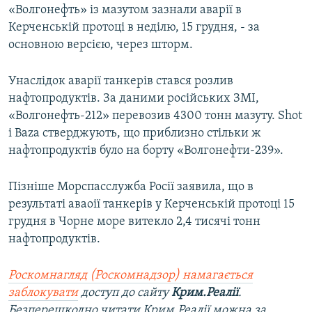
«Волгонефть» із мазутом зазнали аварії в
Керченській протоці в неділю, 15 грудня, - за
основною версією, через шторм.
Унаслідок аварії танкерів стався розлив
нафтопродуктів. За даними російських ЗМІ,
«Волгонефть-212» перевозив 4300 тонн мазуту. Shot
і Baza стверджують, що приблизно стільки ж
нафтопродуктів було на борту «Волгонефти-239».
Пізніше Морспасслужба Росії заявила, що в
результаті аваоії танкерів у Керченській протоці 15
грудня в Чорне море витекло 2,4 тисячі тонн
нафтопродуктів.
Роскомнагляд (Роскомнадзор) намагається
заблокувати
доступ до сайту
Крим.Реалії
.
Безперешкодно читати Крим.Реалії можна за