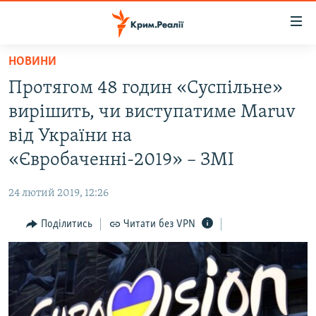
Доступність
посилання
Перейти
НОВИНИ
до
НОВИНИ
Протягом 48 годин «Суспільне»
основного
ВОДА.КРИМ
матеріалу
вирішить, чи виступатиме Maruv
ВІДЕО ТА ФОТО
Перейти
від України на
до
ПОЛІТИКА
«Євробаченні-2019» – ЗМІ
основної
БЛОГИ
навігації
24 лютий 2019, 12:26
Перейти
ПОГЛЯД
до
Поділитись
Читати без VPN
ІНТЕРВ'Ю
пошуку
ВСЕ ЗА ДЕНЬ
СПЕЦПРОЕКТИ
ЯК ОБІЙТИ БЛОКУВАННЯ
ДЕПОРТАЦІЯ