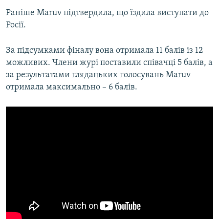
Раніше Maruv підтвердила, що їздила виступати до
Росії.
За підсумками фіналу вона отримала 11 балів із 12
можливих. Члени журі поставили співачці 5 балів, а
за результатами глядацьких голосувань Maruv
отримала максимально – 6 балів.