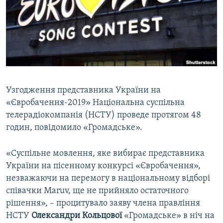
ВІДЕОУРОКИ «ELIFBE»
Русский
СВІДЧЕННЯ ОКУПАЦІЇ
Qırımtatar
УКРАЇНСЬКА ПРОБЛЕМА КРИМУ
ДОЛУЧАЙСЯ!
ІНФОГРАФІКА
Узгодження представника України на
«Євробачення-2019» Національна суспільна
Усі сайти RFE/RL
телерадіокомпанія (НСТУ) проведе протягом 48
годин, повідомило «Громадське».
«Суспільне мовлення, яке вибирає представника
України на пісенному конкурсі «Євробачення»,
незважаючи на перемогу в національному відборі
співачки Maruv, ще не прийняло остаточного
рішення», – процитувало заяву члена правління
НСТУ
Олександри Кольцової
«Громадське» в ніч на