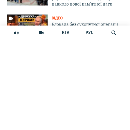
навколо нової пам'ятної дати
ВІДЕО
Блокада без сухопутної операції:
Крим сам себе не заправить і не
КТА
РУС
прогодує | Крим.Реалії
ВІЙНА ТА КРИМ
Російська влада обіцяє закрити
Шукати
морський шлях українським
БпЛА до Севастополя. Чи реально
це?
СУСПІЛЬСТВО
«Крим – не Росія»: маркетплейс
Ozon припинив прийом нових
замовлень на Кримському
півострові
ПРАВА ЛЮДИНИ