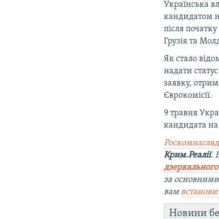
Українська в
кандидатом на
після початк
Грузія та Мол
Як стало відо
надати статус
заявку, отри
Єврокомісії.
9 травня Укра
кандидата на
Роскомнагляд
Крим.Реалії
.
дзеркального
за основними
вам
встанови
Новини бе