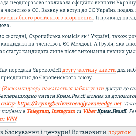
лада неодноразово закликала офіційно визнати Україну
 членство в ЄС. Заявку на вступ до ЄС Україна подала
у
масштабного російського вторгнення
. Її приклад насл
дова.
мо сьогодні, Європейська комісія як і Україні, також 
 кандидата на членство в ЄС Молдові. А Грузія, яка так
має статус кандидата лише після виконання певних умо
їна передала Єврокомісії
другу частину анкети
для наб
 приєднання до Європейського союзу.
 (Роскомнадзор) намагається заблокувати
доступ до са
 Безперешкодно читати Крим.Реалії можна за допомог
 сайту
:
https://krymrgbcrlvrexoeaqjy.azureedge.net
. Так
 подіями в
Telegram
,
Instagram
та
Viber
Крим.Реалії
. Р
ти
VPN
.
з блокування і цензури! Встановити
додаток