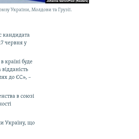
юзу України, Молдови та Грузії.
с кандидата
17 червня у
в країні буде
 відданість
ях до ЄС», –
нства в союзі
ності
и Україну, що