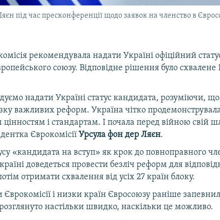
яєн під час пресконференції щодо заявок на членство в Євросо
комісія рекомендувала надати Україні офіційний стату
вропейського союзу. Відповідне рішення було схвалене 
ємо надати Україні статус кандидата, розуміючи, що 
зку важливих реформ. Україна чітко продемонструвала
цінностям і стандартам. І почала перед війною свій шл
идентка Єврокомісії
Урсула фон дер Ляєн
.
су «кандидата на вступ» як крок до повноправного чле
країні доведеться провести безліч реформ для відповід
потім отримати схвалення від усіх 27 країн блоку.
 Єврокомісії і низки країн Євросоюзу раніше запевнил
е розглянуто настільки швидко, наскільки це можливо.