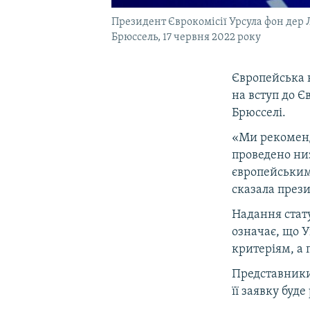
Президент Єврокомісії Урсула фон дер Л
Брюссель, 17 червня 2022 року
Європейська 
на вступ до Є
Брюсселі.
«Ми рекоменду
проведено ни
європейським 
сказала през
Надання стату
означає, що У
критеріям, а 
Представники
її заявку буд