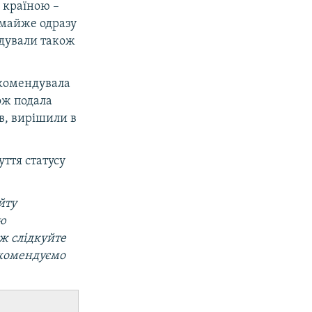
 країною –
 майже одразу
ідували також
рекомендувала
ож подала
в, вирішили в
уття статусу
йту
ою
ож слідкуйте
екомендуємо