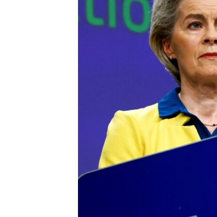
ВІДЕОУРОКИ «ELIFBE»
СВІДЧЕННЯ ОКУПАЦІЇ
УКРАЇНСЬКА ПРОБЛЕМА КРИМУ
ІНФОГРАФІКА