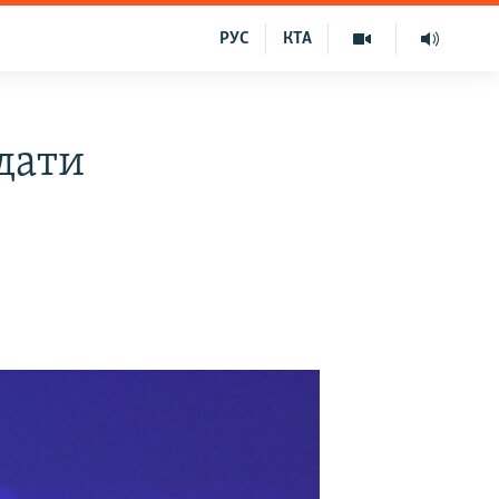
РУС
КТА
дати