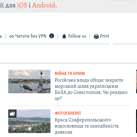
ії для
iOS
і
Android
.
ь
Читати без VPN
Follow us
Print
ВІЙНА ТА КРИМ
Російська влада обіцяє закрити
морський шлях українським
БпЛА до Севастополя. Чи реально
це?
ФОТОГАЛЕРЕЇ
Краса Сімферопольського
водосховища та занедбаність
довкола