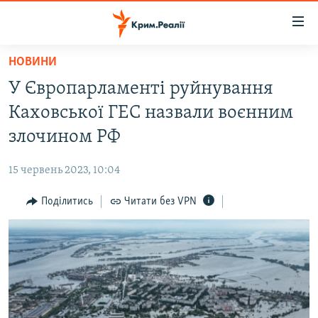
Доступність
посилання
Перейти
НОВИНИ
до
НОВИНИ
У Європарламенті руйнування
основного
ВОДА.КРИМ
матеріалу
Каховської ГЕС назвали воєнним
ВІДЕО ТА ФОТО
Перейти
злочином РФ
до
ПОЛІТИКА
основної
15 червень 2023, 10:04
БЛОГИ
навігації
Перейти
Поділитись
Читати без VPN
ПОГЛЯД
до
ІНТЕРВ'Ю
пошуку
ВСЕ ЗА ДЕНЬ
СПЕЦПРОЕКТИ
ЯК ОБІЙТИ БЛОКУВАННЯ
ДЕПОРТАЦІЯ