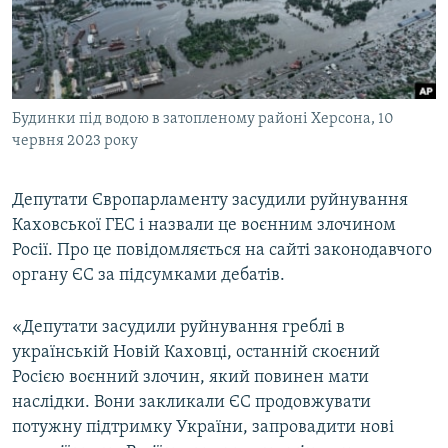
ВІДЕОУРОКИ «ELIFBE»
Русский
СВІДЧЕННЯ ОКУПАЦІЇ
Qırımtatar
УКРАЇНСЬКА ПРОБЛЕМА КРИМУ
Будинки під водою в затопленому районі Херсона, 10
ДОЛУЧАЙСЯ!
ІНФОГРАФІКА
червня 2023 року
Депутати Європарламенту засудили руйнування
Усі сайти RFE/RL
Каховської ГЕС і назвали це воєнним злочином
Росії. Про це повідомляється на сайті законодавчого
органу ЄС за підсумками дебатів.
«Депутати засудили руйнування греблі в
українській Новій Каховці, останній скоєний
Росією воєнний злочин, який повинен мати
наслідки. Вони закликали ЄС продовжувати
потужну підтримку України, запровадити нові