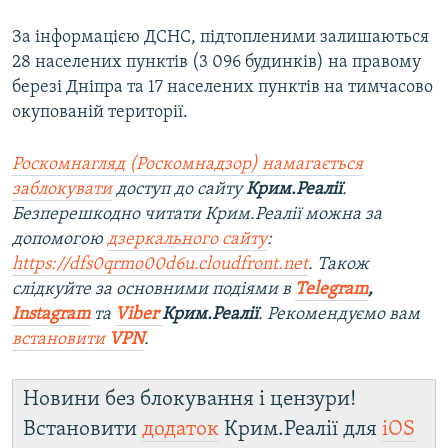
За інформацією ДСНС, підтопленими залишаються
28 населених пунктів (3 096 будинків) на правому
березі Дніпра та 17 населених пунктів на тимчасово
окупованій території.
Роскомнагляд (Роскомнадзор) намагається
заблокувати
доступ до сайту
Крим.Реалії
.
Безперешкодно читати Крим.Реалії можна за
допомогою
дзеркального сайту
:
https://dfs0qrmo00d6u.cloudfront.net
. Також
слідкуйте за основними подіями в
Telegram
,
Instagram
та
Viber
Крим.Реалії
. Ре
комендуємо вам
встановити
VPN
.
Новини без блокування і цензури!
Встановити
додаток
Крим.Реалії для
iOS