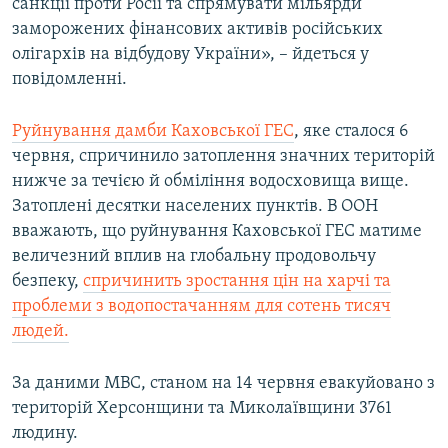
санкції проти Росії та спрямувати мільярди
заморожених фінансових активів російських
олігархів на відбудову України», – йдеться у
повідомленні.
Руйнування дамби Каховської ГЕС
, яке сталося 6
червня, спричинило затоплення значних територій
нижче за течією й обміління водосховища вище.
Затоплені десятки населених пунктів. В ООН
вважають, що руйнування Каховської ГЕС матиме
величезний вплив на глобальну продовольчу
безпеку,
спричинить зростання цін на харчі та
проблеми з водопостачанням для сотень тисяч
людей.
За даними МВС, станом на 14 червня евакуйовано з
територій Херсонщини та Миколаївщини 3761
людину.