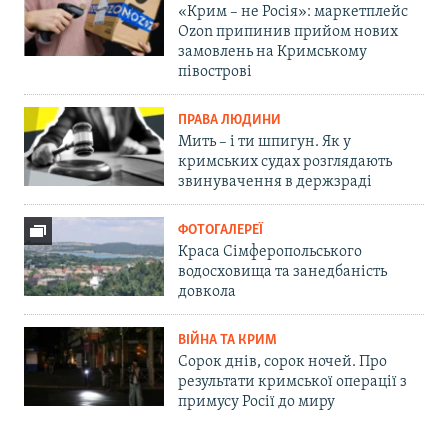
«Крим – не Росія»: маркетплейс
Ozon припинив прийом нових
замовлень на Кримському
півострові
ПРАВА ЛЮДИНИ
Мить – і ти шпигун. Як у
кримських судах розглядають
звинувачення в держзраді
ФОТОГАЛЕРЕЇ
Краса Сімферопольського
водосховища та занедбаність
довкола
ВІЙНА ТА КРИМ
Сорок днів, сорок ночей. Про
результати кримської операції з
примусу Росії до миру