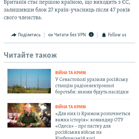
Британія стає першою країною, що виходить з ЄС,
залишивши блок 27 країн-учасниць після 47 років
свого членства.
Поділитись
Читати без VPN
Follow us
Читайте також
ВІЙНА ТА КРИМ
У Севастополі уразили російську
станцію радіоелектронної
боротьби: якими будуть наслідки
ВІЙНА ТА КРИМ
«Для них із Кримом розпочнеться
важка історія»: командир ОТУ
«Одеса» – про пастку для
російських військ на
Кінбурнській косі