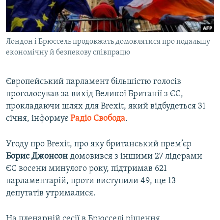
ВІДЕОУРОКИ «ELIFBE»
Русский
СВІДЧЕННЯ ОКУПАЦІЇ
Qırımtatar
Лондон і Брюссель продовжать домовлятися про подальшу
УКРАЇНСЬКА ПРОБЛЕМА КРИМУ
економічну й безпекову співпрацю
ДОЛУЧАЙСЯ!
ІНФОГРАФІКА
Європейський парламент більшістю голосів
проголосував за вихід Великої Британії з ЄС,
прокладаючи шлях для Brexit, який відбудеться 31
Усі сайти RFE/RL
січня, інформує
Радіо Свобода
.
Угоду про Brexit, про яку британський прем’єр
Борис Джонсон
домовився з іншими 27 лідерами
ЄС восени минулого року, підтримав 621
парламентарій, проти виступили 49, ще 13
депутатів утрималися.
На пленарній сесії в Брюсселі рішення