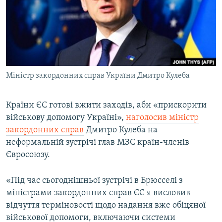
ВІДЕОУРОКИ «ELIFBE»
Русский
СВІДЧЕННЯ ОКУПАЦІЇ
Qırımtatar
УКРАЇНСЬКА ПРОБЛЕМА КРИМУ
ДОЛУЧАЙСЯ!
ІНФОГРАФІКА
Міністр закордонних справ України Дмитро Кулеба
Країни ЄС готові вжити заходів, аби «прискорити
Усі сайти RFE/RL
військову допомогу Україні»,
наголосив міністр
закордонних справ
Дмитро Кулеба на
неформальній зустрічі глав МЗС країн-членів
Євросоюзу.
«Під час сьогоднішньої зустрічі в Брюсселі з
міністрами закордонних справ ЄС я висловив
відчуття терміновості щодо надання вже обіцяної
військової допомоги, включаючи системи