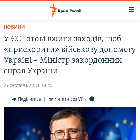
Доступність
посилання
Перейти
НОВИНИ
до
НОВИНИ
У ЄС готові вжити заходів, щоб
основного
ВОДА.КРИМ
матеріалу
«прискорити» військову допомогу
ВІДЕО ТА ФОТО
Перейти
Україні – Міністр закордонних
до
ПОЛІТИКА
справ України
основної
БЛОГИ
навігації
29 серпень 2024, 18:43
Перейти
ПОГЛЯД
до
Поділитись
Читати без VPN
ІНТЕРВ'Ю
пошуку
ВСЕ ЗА ДЕНЬ
СПЕЦПРОЕКТИ
ЯК ОБІЙТИ БЛОКУВАННЯ
ДЕПОРТАЦІЯ