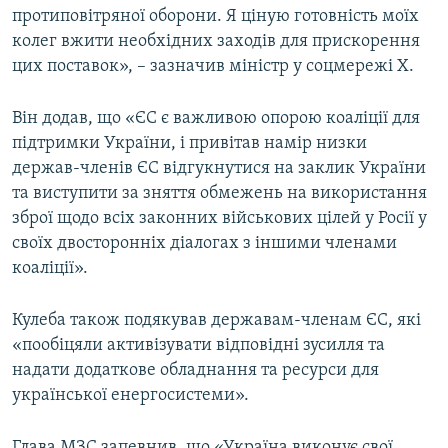
протиповітряної оборони. Я ціную готовність моїх
колег вжити необхідних заходів для прискорення
цих поставок», – зазначив міністр у соцмережі Х.
Він додав, що «ЄС є важливою опорою коаліції для
підтримки України, і привітав намір низки
держав-членів ЄС відгукнутися на заклик України
та виступити за зняття обмежень на використання
зброї щодо всіх законних військових цілей у Росії у
своїх двосторонніх діалогах з іншими членами
коаліції».
Кулеба також подякував державам-членам ЄС, які
«пообіцяли активізувати відповідні зусилля та
надати додаткове обладнання та ресурси для
української енергосистеми».
Глава МЗС запевнив, що «Україна виконує свої