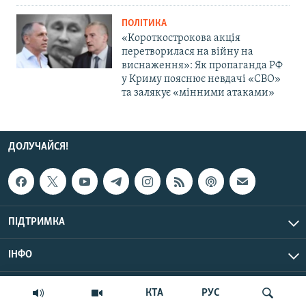
ПОЛІТИКА
«Короткострокова акція
перетворилася на війну на
виснаження»: Як пропаганда РФ
у Криму пояснює невдачі «СВО»
та залякує «мінними атаками»
ДОЛУЧАЙСЯ!
ПІДТРИМКА
ІНФО
© Крим.Реалії, 2026 | Усі права застережено.
КТА
РУС