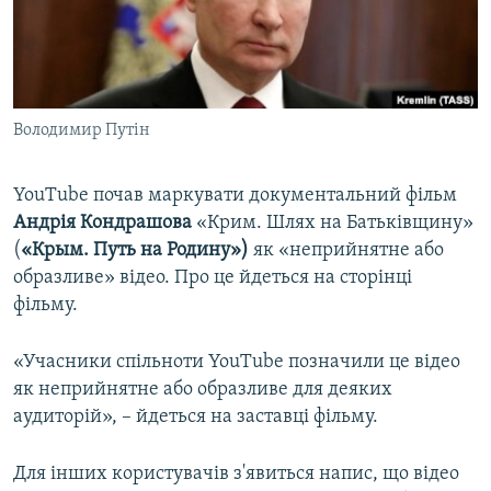
ВІДЕОУРОКИ «ELIFBE»
Русский
СВІДЧЕННЯ ОКУПАЦІЇ
Qırımtatar
УКРАЇНСЬКА ПРОБЛЕМА КРИМУ
Володимир Путін
ДОЛУЧАЙСЯ!
ІНФОГРАФІКА
YouTube почав маркувати документальний фільм
Андрія Кондрашова
«Крим. Шлях на Батьківщину»
Усі сайти RFE/RL
(
«Крым. Путь на Родину»)
як «неприйнятне або
образливе» відео. Про це йдеться на сторінці
фільму.
«Учасники спільноти YouTube позначили це відео
як неприйнятне або образливе для деяких
аудиторій», – йдеться на заставці фільму.
Для інших користувачів з'явиться напис, що відео