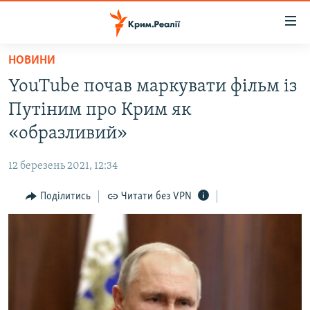
Доступність
посилання
Перейти
НОВИНИ
до
НОВИНИ
YouTube почав маркувати фільм із
основного
ВОДА.КРИМ
матеріалу
Путіним про Крим як
ВІДЕО ТА ФОТО
Перейти
«образливий»
до
ПОЛІТИКА
основної
12 березень 2021, 12:34
БЛОГИ
навігації
Перейти
Поділитись
Читати без VPN
ПОГЛЯД
до
ІНТЕРВ'Ю
пошуку
ВСЕ ЗА ДЕНЬ
СПЕЦПРОЕКТИ
ЯК ОБІЙТИ БЛОКУВАННЯ
ДЕПОРТАЦІЯ