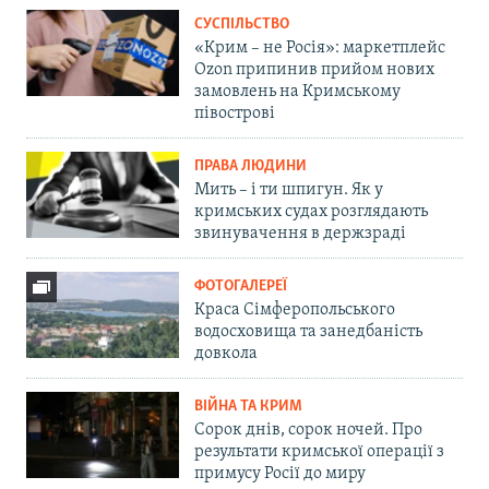
СУСПІЛЬСТВО
«Крим – не Росія»: маркетплейс
Ozon припинив прийом нових
замовлень на Кримському
півострові
ПРАВА ЛЮДИНИ
Мить – і ти шпигун. Як у
кримських судах розглядають
звинувачення в держзраді
ФОТОГАЛЕРЕЇ
Краса Сімферопольського
водосховища та занедбаність
довкола
ВІЙНА ТА КРИМ
Сорок днів, сорок ночей. Про
результати кримської операції з
примусу Росії до миру