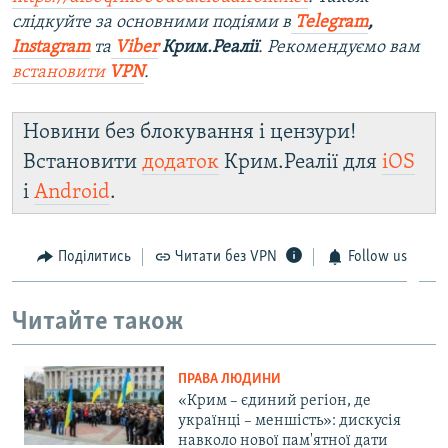
слідкуйте за основними подіями в
Telegram
,
Instagram
та
Viber
Крим.Реалії
. Рекомендуємо вам
встановити
VPN
.
Новини без блокування і цензури!
Встановити
додаток
Крим.Реалії для
iOS
і
Android
.
Поділитись
Читати без VPN
Follow us
Читайте також
ПРАВА ЛЮДИНИ
«Крим – єдиний регіон, де
українці – меншість»: дискусія
навколо нової пам'ятної дати