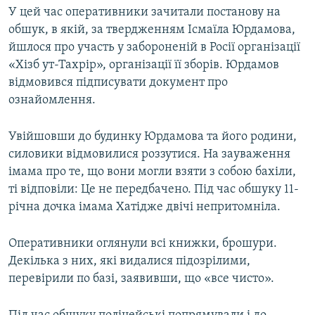
У цей час оперативники зачитали постанову на
обшук, в якій, за твердженням Ісмаїла Юрдамова,
йшлося про участь у забороненій в Росії організації
«Хізб ут-Тахрір», організації її зборів. Юрдамов
відмовився підписувати документ про
ознайомлення.
Увійшовши до будинку Юрдамова та його родини,
силовики відмовилися роззутися. На зауваження
імама про те, що вони могли взяти з собою бахіли,
ті відповіли: Це не передбачено. Під час обшуку 11-
річна дочка імама Хатідже двічі непритомніла.
Оперативники оглянули всі книжки, брошури.
Декілька з них, які видалися підозрілими,
перевірили по базі, заявивши, що «все чисто».