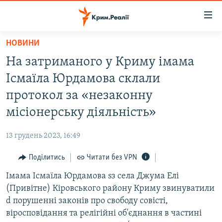
Доступність
посилання
Перейти
НОВИНИ
до
НОВИНИ
На затриманого у Криму імама
основного
ВОДА.КРИМ
матеріалу
Ісмаїла Юрдамова склали
ВІДЕО ТА ФОТО
Перейти
протокол за «незаконну
до
ПОЛІТИКА
місіонерську діяльність»
основної
БЛОГИ
навігації
13 грудень 2023, 16:49
Перейти
ПОГЛЯД
до
Поділитись
Читати без VPN
ІНТЕРВ'Ю
пошуку
Імама Ісмаїла Юрдамова sз села Джума Елі
ВСЕ ЗА ДЕНЬ
(Привітне) Кіровського району Криму звинуватили
СПЕЦПРОЕКТИ
d порушенні законів про свободу совісті,
віросповідання та релігійні об'єднання в частині
ЯК ОБІЙТИ БЛОКУВАННЯ
ДЕПОРТАЦІЯ