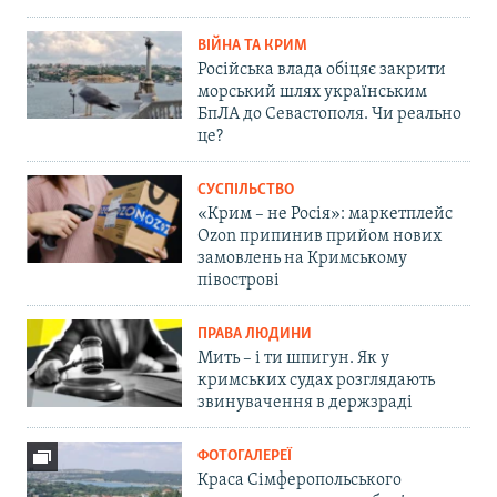
ВІЙНА ТА КРИМ
Російська влада обіцяє закрити
морський шлях українським
БпЛА до Севастополя. Чи реально
це?
СУСПІЛЬСТВО
«Крим – не Росія»: маркетплейс
Ozon припинив прийом нових
замовлень на Кримському
півострові
ПРАВА ЛЮДИНИ
Мить – і ти шпигун. Як у
кримських судах розглядають
звинувачення в держзраді
ФОТОГАЛЕРЕЇ
Краса Сімферопольського