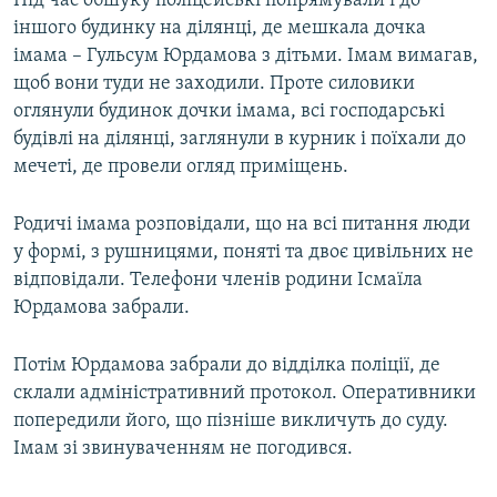
Під час обшуку поліцейські попрямували і до
іншого будинку на ділянці, де мешкала дочка
імама – Гульсум Юрдамова з дітьми. Імам вимагав,
щоб вони туди не заходили. Проте силовики
оглянули будинок дочки імама, всі господарські
будівлі на ділянці, заглянули в курник і поїхали до
мечеті, де провели огляд приміщень.
Родичі імама розповідали, що на всі питання люди
у формі, з рушницями, поняті та двоє цивільних не
відповідали. Телефони членів родини Ісмаїла
Юрдамова забрали.
Потім Юрдамова забрали до відділка поліції, де
склали адміністративний протокол. Оперативники
попередили його, що пізніше викличуть до суду.
Імам зі звинуваченням не погодився.