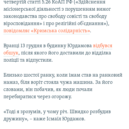
четвертій статті 5.26 КоАП РФ («Здійснення
ВІДЕОУРОКИ «ELIFBE»
місіонерської діяльності з порушенням вимог
Русский
СВІДЧЕННЯ ОКУПАЦІЇ
законодавства про свободу совісті та свободу
Qırımtatar
віросповідання» і про релігійні об'єднання»),
УКРАЇНСЬКА ПРОБЛЕМА КРИМУ
повідомляє «Кримська солідарність»
.
ДОЛУЧАЙСЯ!
ІНФОГРАФІКА
Вранці 13 грудня в будинку Юрдамова
відбувся
обшук
, після якого його доставили до відділка
поліції та відпустили.
Усі сайти RFE/RL
Близько шостої ранку, коли імам став на ранковий
намаз, біля воріт стояла чужа машина. За його
словами, він побачив, як люди почали
перебиратися через огорожу.
«Тоді я зрозумів, у чому річ. Швидко розбудив
дружину», – каже Ісмаїл Юрдамов.