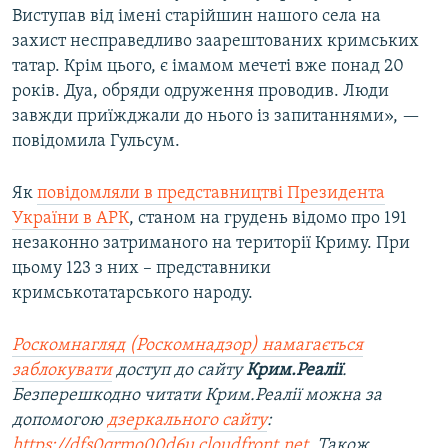
Виступав від імені старійшин нашого села на
захист несправедливо заарештованих кримських
татар. Крім цього, є імамом мечеті вже понад 20
років. Дуа, обряди одруження проводив. Люди
завжди приїжджали до нього із запитаннями», —
повідомила Гульсум.
Як
повідомляли в представництві Президента
України в АРК
, станом на грудень відомо про 191
незаконно затриманого на території Криму. При
цьому 123 з них – представники
кримськотатарського народу.
Роскомнагляд (Роскомнадзор) намагається
заблокувати
доступ до сайту
Крим.Реалії
.
Безперешкодно читати Крим.Реалії можна за
допомогою
дзеркального сайту
:
https://dfs0qrmo00d6u.cloudfront.net
. Також