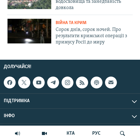
водосховища та занедбаність
довкола
ВІЙНА ТА КРИМ
Сорок днів, сорок ночей. Про
результати кримської операції з
примусу Росії до миру
ДОЛУЧАЙСЯ!
ПІДТРИМКА
ІНФО
© Крим.Реалії, 2026 | Усі права застережено.
КТА
РУС