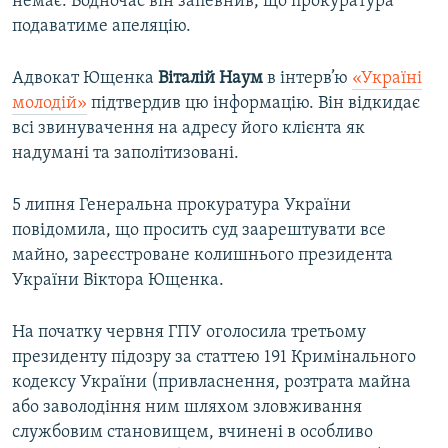
немає. Водночас він запевнив, що прокуратура
подаватиме апеляцію.
Адвокат Ющенка
Віталій Наум
в інтерв’ю
«Україні
молодій»
підтвердив цю інформацію. Він відкидає
всі звинувачення на адресу його клієнта як
надумані та заполітизовані.
5 липня Генеральна прокуратура України
повідомила, що просить суд заарештувати все
майно, зареєстроване колишнього президента
України Віктора Ющенка.
На початку червня ГПУ оголосила третьому
президенту підозру за статтею 191 Кримінального
кодексу України (привласнення, розтрата майна
або заволодіння ним шляхом зловживання
службовим становищем, вчинені в особливо