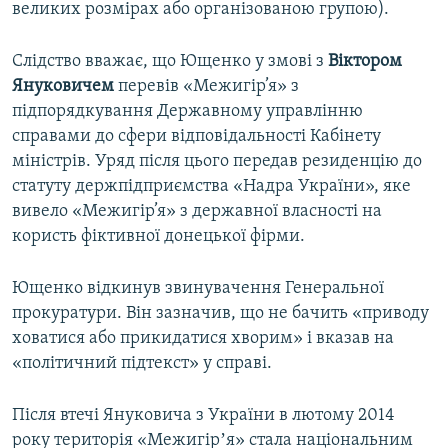
великих розмірах або організованою групою).
Слідство вважає, що Ющенко у змові з
Віктором
Януковичем
перевів «Межигір’я» з
підпорядкування Державному управлінню
справами до сфери відповідальності Кабінету
міністрів. Уряд після цього передав резиденцію до
статуту держпідприємства «Надра України», яке
вивело «Межигір’я» з державної власності на
користь фіктивної донецької фірми.
Ющенко відкинув звинувачення Генеральної
прокуратури. Він зазначив, що не бачить «приводу
ховатися або прикидатися хворим» і вказав на
«політичний підтекст» у справі.
Після втечі Януковича з України в лютому 2014
року територія «Межигірʼя» стала національним