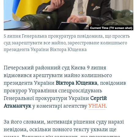
ВІДЕОУРОКИ «ELIFBE»
Русский
СВІДЧЕННЯ ОКУПАЦІЇ
Qırımtatar
УКРАЇНСЬКА ПРОБЛЕМА КРИМУ
5 липня Генеральна прокуратура повідомила, що просить
ДОЛУЧАЙСЯ!
ІНФОГРАФІКА
суд заарештувати все майно, зареєстроване колишнього
президента України Віктора Ющенка
Усі сайти RFE/RL
Печерський районний суд Києва 9 липня
відмовився арештувати майно колишнього
президента України
Віктора Ющенка
, повідомив
прокурор Управління спецрозслідувань
Генеральної прокуратури України
Сергій
Атаманчук
у коментарі агентству
УНІАН
.
За його словами, мотивація рішення суду наразі
невідома, оскільки повного тексту ухвали ще