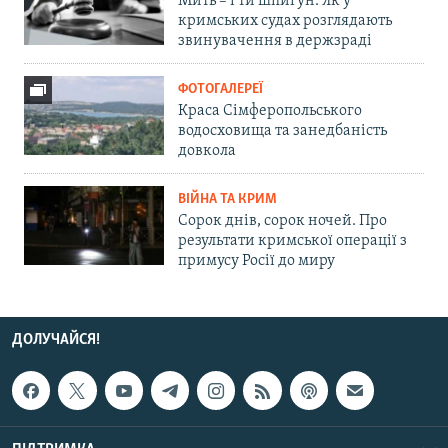
Мить – і ти шпигун. Як у
кримських судах розглядають
звинувачення в держзраді
ФОТОГАЛЕРЕЇ
Краса Сімферопольського
водосховища та занедбаність
довкола
ВІЙНА ТА КРИМ
Сорок днів, сорок ночей. Про
результати кримської операції з
примусу Росії до миру
ДОЛУЧАЙСЯ!