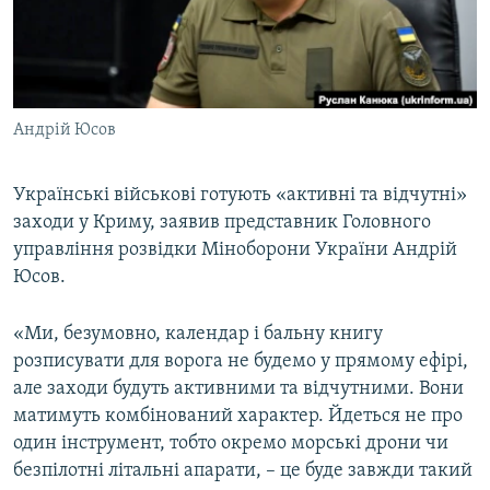
ВІДЕОУРОКИ «ELIFBE»
Русский
СВІДЧЕННЯ ОКУПАЦІЇ
Qırımtatar
УКРАЇНСЬКА ПРОБЛЕМА КРИМУ
Андрій Юсов
ДОЛУЧАЙСЯ!
ІНФОГРАФІКА
Українські військові готують «активні та відчутні»
заходи у Криму, заявив представник Головного
Усі сайти RFE/RL
управління розвідки Міноборони України Андрій
Юсов.
«Ми, безумовно, календар і бальну книгу
розписувати для ворога не будемо у прямому ефірі,
але заходи будуть активними та відчутними. Вони
матимуть комбінований характер. Йдеться не про
один інструмент, тобто окремо морські дрони чи
безпілотні літальні апарати, – це буде завжди такий