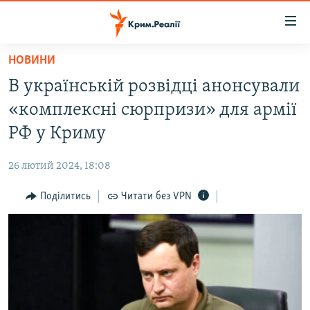
Доступність
посилання
Перейти
НОВИНИ
до
НОВИНИ
В українській розвідці анонсували
основного
ВОДА.КРИМ
матеріалу
«комплексні сюрпризи» для армії
ВІДЕО ТА ФОТО
Перейти
РФ у Криму
до
ПОЛІТИКА
основної
26 лютий 2024, 18:08
БЛОГИ
навігації
Перейти
Поділитись
Читати без VPN
ПОГЛЯД
до
ІНТЕРВ'Ю
пошуку
ВСЕ ЗА ДЕНЬ
СПЕЦПРОЕКТИ
ЯК ОБІЙТИ БЛОКУВАННЯ
ДЕПОРТАЦІЯ