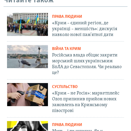
Читайте також
ПРАВА ЛЮДИНИ
«Крим – єдиний регіон, де
українці – меншість»: дискусія
навколо нової пам'ятної дати
ВІЙНА ТА КРИМ
Російська влада обіцяє закрити
морський шлях українським
БпЛА до Севастополя. Чи реально
це?
СУСПІЛЬСТВО
«Крим – не Росія»: маркетплейс
Ozon припинив прийом нових
замовлень на Кримському
півострові
ПРАВА ЛЮДИНИ