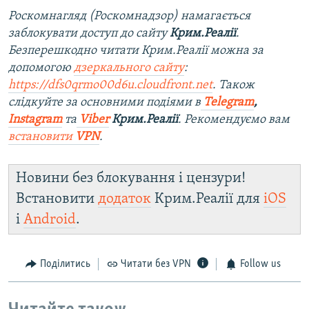
Роскомнагляд (Роскомнадзор) намагається
заблокувати доступ до сайту
Крим.Реалії
.
Безперешкодно читати Крим.Реалії можна за
допомогою
дзеркального сайту
:
https://dfs0qrmo00d6u.cloudfront.net
. Також
слідкуйте за основними подіями в
Telegram
,
Instagram
та
Viber
Крим.Реалії
. Рекомендуємо вам
встановити
VPN
.
Новини без блокування і цензури!
Встановити
додаток
Крим.Реалії для
iOS
і
Android
.
Поділитись
Читати без VPN
Follow us