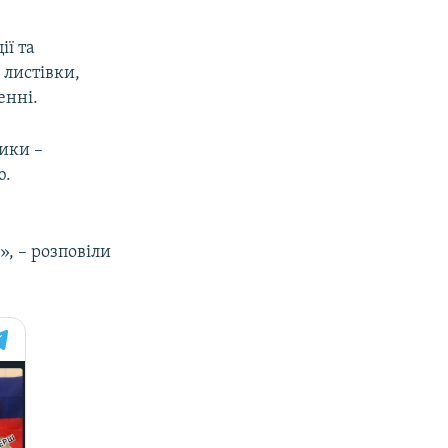
ії та
 листівки,
енні.
ики –
ю.
», – розповіли