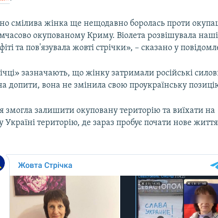
но смілива жінка ще нещодавно боролась проти окупац
мчасово окупованому Криму. Віолета розвішувала наші
іті та пов'язувала жовті стрічки», – сказано у повідомл
ічці» зазначають, що жінку затримали російські силов
а допити, вона не змінила свою проукраїнську позиці
я змогла залишити окуповану територію та виїхати на
 Україні територію, де зараз пробує почати нове життя