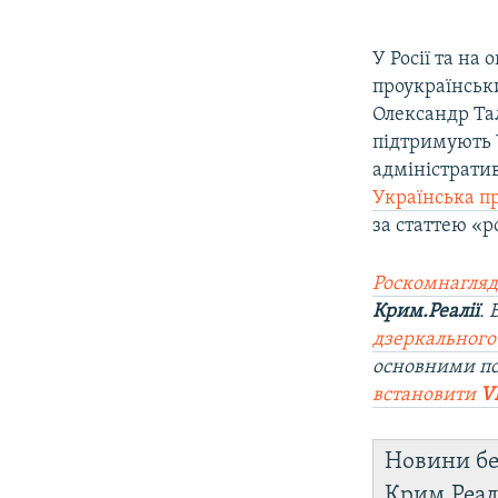
У Росії та на
проукраїнськ
Олександр Тал
підтримують 
адміністратив
Українська п
за статтею «р
Роскомнагляд
Крим.Реалії
.
дзеркального
основними п
встановити
V
Новини бе
Крим.Реал