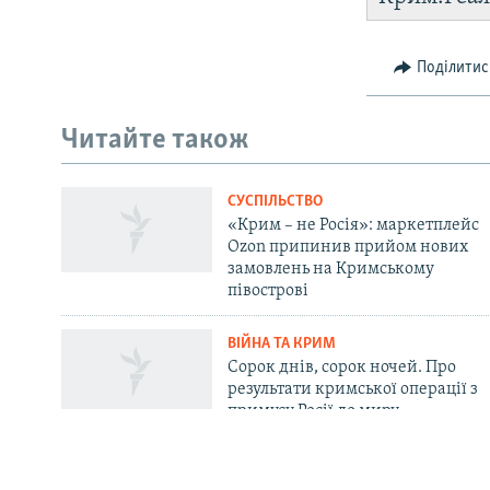
Поділитис
Русский
Читайте також
Qırımtatar
СУСПІЛЬСТВО
ДОЛУЧАЙСЯ!
«Крим – не Росія»: маркетплейс
Ozon припинив прийом нових
замовлень на Кримському
півострові
ВІЙНА ТА КРИМ
Усі сайти RFE/RL
Сорок днів, сорок ночей. Про
результати кримської операції з
примусу Росії до миру