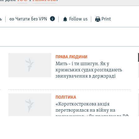
ь
Читати без VPN
Follow us
Print
ПРАВА ЛЮДИНИ
Мить – і ти шпигун. Як у
кримських судах розглядають
звинувачення в держзраді
ПОЛІТИКА
«Короткострокова акція
перетворилася на війну на
виснаження»: Як пропаганда РФ
у Криму пояснює невдачі «СВО»
та залякує «мінними атаками»