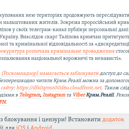
 окупованих нею територіях продовжують переслідуват
и налаштованих жителів. Зокрема проросійський кри
іпов у своїх телеграм-канал публікує персональні дані
Україну. Внаслідок скарг Таліпова кримчан притягують
ної та кримінальної відповідальності за «дискредитаці
рокуратура розпочала кримінальне провадження
стосо
озпалювання національної ворожнечі та ненависті».
 (Роскомнадзор) намагається заблокувати
доступ до са
 Безперешкодно читати Крим.Реалії можна за допомог
 сайту
:
https://dfs0qrmo00d6u.cloudfront.net
. Також слі
одіями в
Telegram
,
Instagram
та
Viber
Крим.Реалії
. Рек
PN
.
з блокування і цензури! Встановити
додаток
ії для
iOS
і
Android
.