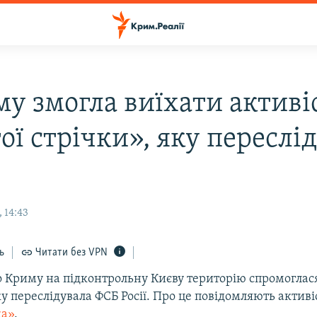
му змогла виїхати активі
ої стрічки», яку переслі
 14:43
ь
Читати без VPN
о Криму на підконтрольну Києву територію спромоглас
ку переслідувала ФСБ Росії. Про це повідомляють активі
ка»
.