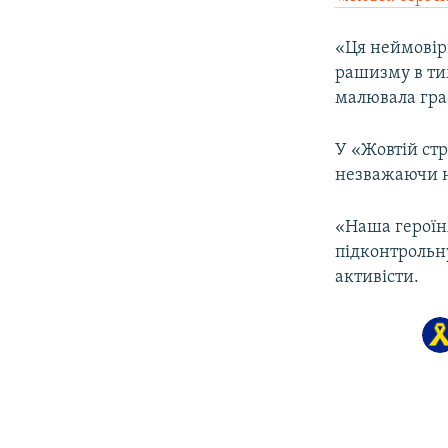
ВІДЕОУРОКИ «ELIFBE»
СВІДЧЕННЯ ОКУПАЦІЇ
«Ця неймовір
рашизму в ти
УКРАЇНСЬКА ПРОБЛЕМА КРИМУ
малювала граф
ІНФОГРАФІКА
У «Жовтій стр
незважаючи н
«Наша героїн
підконтрольну
активісти.