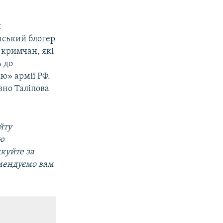
и
мський блогер
 кримчан, які
 до
ю» армії РФ.
вно Таліпова
йту
ою
дкуйте за
омендуємо вам