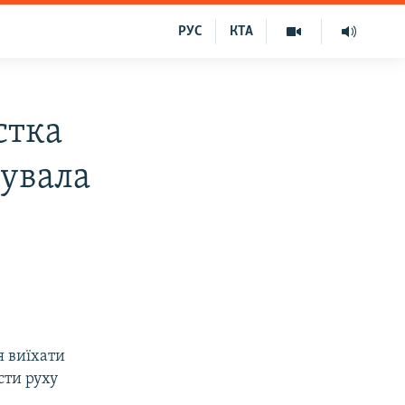
РУС
КТА
стка
дувала
я виїхати
сти руху