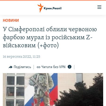
Доступність
посилання
Перейти
НОВИНИ
до
НОВИНИ
У Сімферополі облили червоною
основного
ВОДА.КРИМ
матеріалу
фарбою мурал із російським Z-
ВІДЕО ТА ФОТО
Перейти
військовим (+фото)
до
ПОЛІТИКА
основної
16 вересень 2022, 11:25
БЛОГИ
навігації
Перейти
Поділитись
Читати без VPN
ПОГЛЯД
до
ІНТЕРВ'Ю
пошуку
ВСЕ ЗА ДЕНЬ
СПЕЦПРОЕКТИ
ЯК ОБІЙТИ БЛОКУВАННЯ
ДЕПОРТАЦІЯ