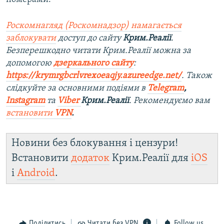
Роскомнагляд (Роскомнадзор) намагається
заблокувати
доступ до сайту
Крим.Реалії
.
Безперешкодно читати Крим.Реалії можна за
допомогою
дзеркального сайту
:
https://krymrgbcrlvrexoeaqjy.azureedge.net/
. Також
слідкуйте за основними подіями в
Telegram
,
Instagram
та
Viber
Крим.Реалії
. Рекомендуємо вам
встановити
VPN
.
Новини без блокування і цензури!
Встановити
додаток
Крим.Реалії для
iOS
і
Android
.
Поділитись
Читати без VPN
Follow us