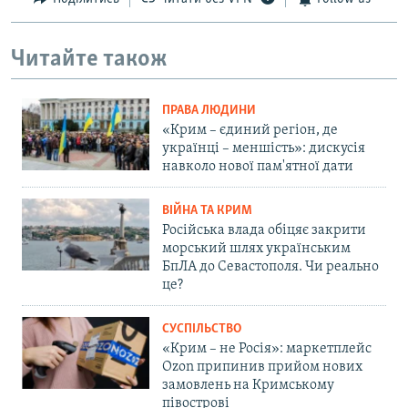
Читайте також
ПРАВА ЛЮДИНИ
«Крим – єдиний регіон, де
українці – меншість»: дискусія
навколо нової пам'ятної дати
ВІЙНА ТА КРИМ
Російська влада обіцяє закрити
морський шлях українським
БпЛА до Севастополя. Чи реально
це?
СУСПІЛЬСТВО
«Крим – не Росія»: маркетплейс
Ozon припинив прийом нових
замовлень на Кримському
півострові