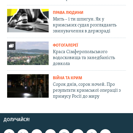
ПРАВА ЛЮДИНИ
Мить – і ти шпигун. Як у
кримських судах розглядають
звинувачення в держзраді
ФОТОГАЛЕРЕЇ
Краса Сімферопольського
водосховища та занедбаність
довкола
ВІЙНА ТА КРИМ
Сорок днів, сорок ночей. Про
результати кримської операції з
примусу Росії до миру
ДОЛУЧАЙСЯ!