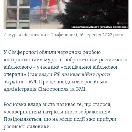
ВІДЕОУРОКИ «ELIFBE»
Русский
СВІДЧЕННЯ ОКУПАЦІЇ
Qırımtatar
УКРАЇНСЬКА ПРОБЛЕМА КРИМУ
Z-мурал після атаки в Сімферополі, 16 вересня 2022 року
ДОЛУЧАЙСЯ!
ІНФОГРАФІКА
У Сімферополі облили червоною фарбою
«патріотичний» мурал із зображенням російського
Усі сайти RFE/RL
військового – учасника «спеціальної військової
операції» (
так влада РФ називає війну проти
України – КР
). Про це повідомляє російська
адміністрація Сімферополя та ЗМІ.
Російська влада міста називає те, що сталося,
«оскверненням патріотичного зображення».
Повідомляється, що на місце події вже прибули
російські силовики.