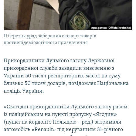
ВІДЕОУРОКИ «ELIFBE»
Русский
СВІДЧЕННЯ ОКУПАЦІЇ
Qırımtatar
УКРАЇНСЬКА ПРОБЛЕМА КРИМУ
11 березня уряд заборонив експорт товарів
ДОЛУЧАЙСЯ!
ІНФОГРАФІКА
протиепідеміологічного призначення
Прикордонники Луцького загону Державної
Усі сайти RFE/RL
прикордонної служби завадили вивезенню з
України 50 тисяч респіраторних масок на суму
близько 50 тисяч доларів, повідомляє Національна
поліція України.
«Сьогодні прикордонники Луцького загону разом
із поліцейським на пункті пропуску «Ягодин»
(пункт на кордоні з Польщею – ред.) затримали
автомобіль «Renault» під керуванням 31-річного