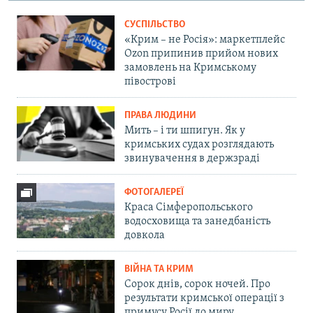
СУСПІЛЬСТВО
«Крим – не Росія»: маркетплейс
Ozon припинив прийом нових
замовлень на Кримському
півострові
ПРАВА ЛЮДИНИ
Мить – і ти шпигун. Як у
кримських судах розглядають
звинувачення в держзраді
ФОТОГАЛЕРЕЇ
Краса Сімферопольського
водосховища та занедбаність
довкола
ВІЙНА ТА КРИМ
Сорок днів, сорок ночей. Про
результати кримської операції з
примусу Росії до миру