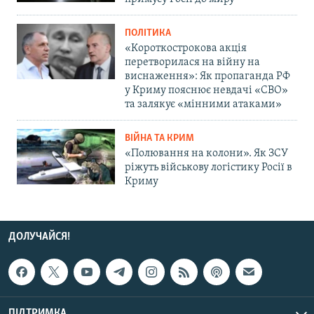
ПОЛІТИКА
«Короткострокова акція
перетворилася на війну на
виснаження»: Як пропаганда РФ
у Криму пояснює невдачі «СВО»
та залякує «мінними атаками»
ВІЙНА ТА КРИМ
«Полювання на колони». Як ЗСУ
ріжуть військову логістику Росії в
Криму
ДОЛУЧАЙСЯ!
ПІДТРИМКА