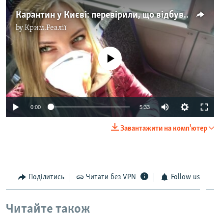
Карантин у Києві: перевірили, що відбувається у транспорті та у ТРЦ – відео
by
Крим.Реалії
No media source currently available
Auto
0:00
5:33
270p
Завантажити на комп'ютер
360p
Auto
270p
360p
404p
404p
1080p
Поділитись
Читати без VPN
Follow us
1080p
Читайте також