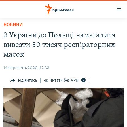
Доступність
посилання
Перейти
НОВИНИ
до
НОВИНИ
З України до Польщі намагалися
основного
ВОДА.КРИМ
матеріалу
вивезти 50 тисяч респіраторних
ВІДЕО ТА ФОТО
Перейти
масок
до
ПОЛІТИКА
основної
14 березень 2020, 12:33
БЛОГИ
навігації
Перейти
Поділитись
Читати без VPN
ПОГЛЯД
до
ІНТЕРВ'Ю
пошуку
ВСЕ ЗА ДЕНЬ
СПЕЦПРОЕКТИ
ЯК ОБІЙТИ БЛОКУВАННЯ
ДЕПОРТАЦІЯ