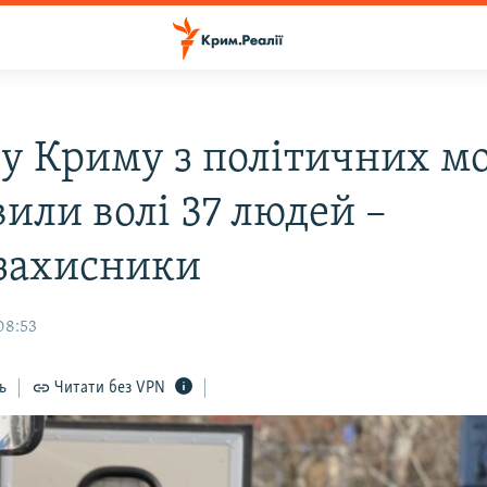
к у Криму з політичних м
или волі 37 людей –
захисники
08:53
ь
Читати без VPN