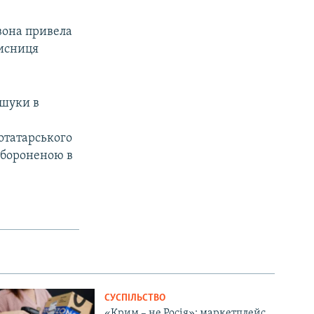
вона привела
хисниця
бшуки в
отатарського
забороненою в
СУСПІЛЬСТВО
«Крим – не Росія»: маркетплейс