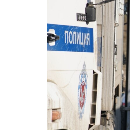
ВІДЕОУРОКИ «ELIFBE»
СВІДЧЕННЯ ОКУПАЦІЇ
УКРАЇНСЬКА ПРОБЛЕМА КРИМУ
ІНФОГРАФІКА