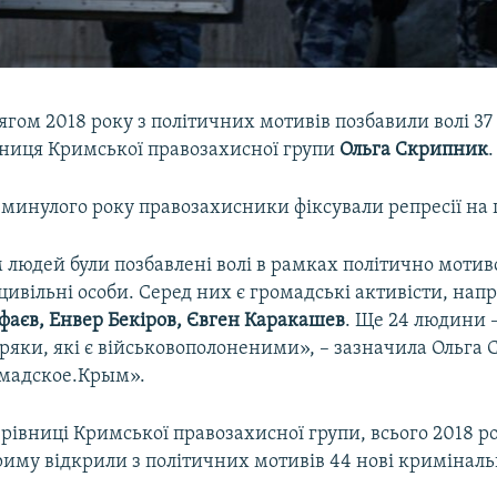
гом 2018 року з політичних мотивів позбавили волі 37
вниця Кримської правозахисної групи
Ольга Скрипник
.
, минулого року правозахисники фіксували репресії на п
 людей були позбавлені волі в рамках політично мотив
е цивільні особи. Серед них є громадські активісти, нап
фаєв, Енвер Бекіров, Євген Каракашев
. Ще 24 людини 
ряки, які є військовополоненими», – зазначила Ольга
омадское.Крым».
рівниці Кримської правозахисної групи, всього 2018 ро
иму відкрили з політичних мотивів 44 нові криміналь