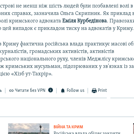
строві не менш ніж шість людей були позбавлені волі в
вних справах, зазначила Ольга Скрипник. Як приклад 
волі кримського адвоката
Еміля Курбедінова
. Правоза
 цей випадок є прикладом тиску на адвокатів у Криму.
 в Криму фактична російська влада практикує масові о
рналістів, громадських активістів, активістів
рського національного руху, членів Меджлісу кримськ
ож кримських мусульман, підозрюваних у зв'язках із 
цією «Хізб ут-Тахрір».
ь
Читати без VPN
Follow us
Print
ВІЙНА ТА КРИМ
Російська влада обіцяє закрити