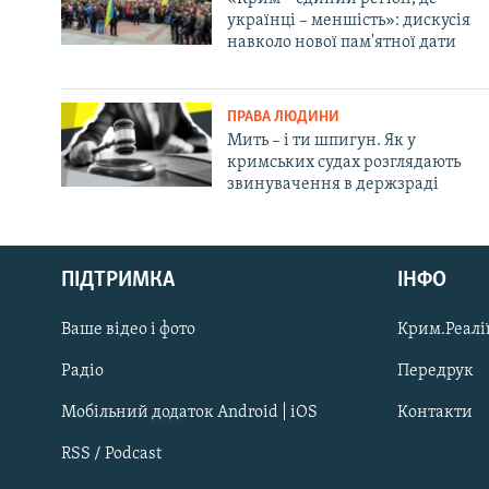
українці – меншість»: дискусія
навколо нової пам'ятної дати
ПРАВА ЛЮДИНИ
Мить – і ти шпигун. Як у
кримських судах розглядають
звинувачення в держзраді
Русский
ПІДТРИМКА
ІНФО
Qırımtatar
Ваше відео і фото
Крим.Реалії
ДОЛУЧАЙСЯ!
Радіо
Передрук
Мобільний додаток Android | iOS
Контакти
RSS / Podcast
Усі сайти RFE/RL