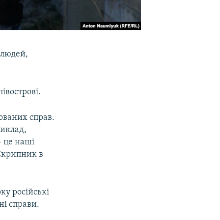
 людей,
івострові.
ованих справ.
риклад,
– це наші
 Скрипник в
ку російські
ні справи.