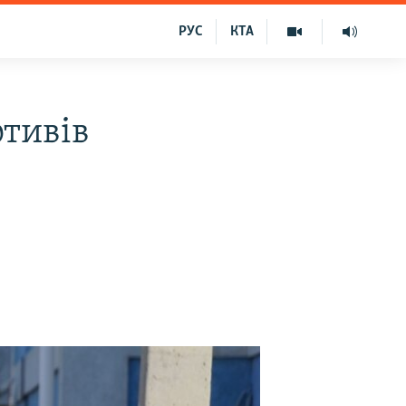
РУС
КТА
отивів