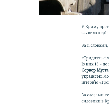
У Криму протя
заявила кері
За її словами
«Тридцять сім
Із них 13 – ц
Сервер Муста
українські мо
інтерв'ю «Гр
За словами ке
силовики в Кр