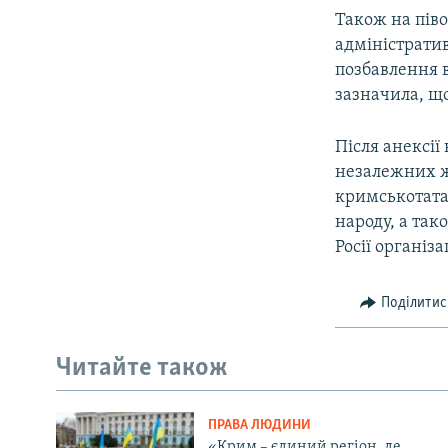
Також на піво
адміністрати
позбавлення 
зазначила, що
Після анексії
незалежних жу
кримськотата
народу, а так
Росії організа
Поділитис
Читайте також
ПРАВА ЛЮДИНИ
«Крим – єдиний регіон, де