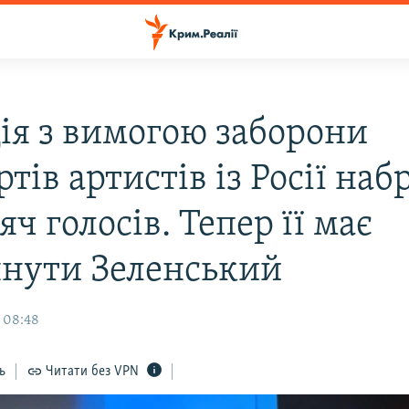
ія з вимогою заборони
тів артистів із Росії наб
яч голосів. Тепер її має
янути Зеленський
, 08:48
ь
Читати без VPN