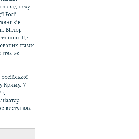
 на східному
ї Росії.
тавників
ик Віктор
та інші. Це
упованих ними
ецтва «є
 російської
у Криму. У
»,
анізатор
 не виступала