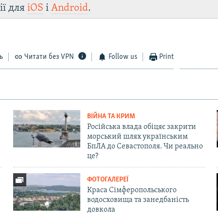
ії для
iOS
і
Android
.
ь
Читати без VPN
Follow us
Print
ВІЙНА ТА КРИМ
Російська влада обіцяє закрити
морський шлях українським
БпЛА до Севастополя. Чи реально
це?
ФОТОГАЛЕРЕЇ
Краса Сімферопольського
водосховища та занедбаність
довкола