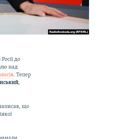
Росії до
олю над
олосів
. Тепер
енський
,
аписав, що
іякої
тримали