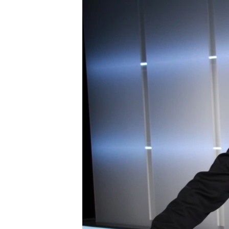
ВІДЕОУРОКИ «ELIFBE»
СВІДЧЕННЯ ОКУПАЦІЇ
УКРАЇНСЬКА ПРОБЛЕМА КРИМУ
ІНФОГРАФІКА