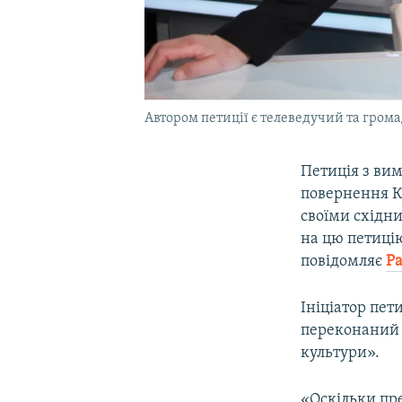
Автором петиції є телеведучий та гром
Петиція з вим
повернення К
своїми схід
на цю петиці
повідомляє
Ра
Ініціатор пет
переконаний 
культури».
«Оскільки пр