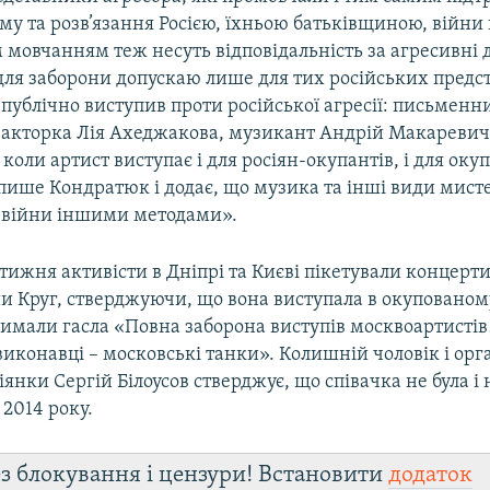
у та розв’язання Росією, їхньою батьківщиною, війни
м мовчанням теж несуть відповідальність за агресивні ді
ля заборони допускаю лише для тих російських предс
 публічно виступив проти російської агресії: письменн
акторка Лія Ахеджакова, музикант Андрій Макаревич 
коли артист виступає і для росіян-окупантів, і для ок
 пише Кондратюк і додає, що музика та інші види мист
 війни іншими методами».
тижня активісти в Дніпрі та Києві пікетували концерти
ни Круг, стверджуючи, що вона виступала в окупованом
имали гасла «Повна заборона виступів москвоартистів!
иконавці – московські танки». Колишній чоловік і орг
іянки Сергій Білоусов стверджує, що співачка не була і
 2014 року.
з блокування і цензури! Встановити
додаток