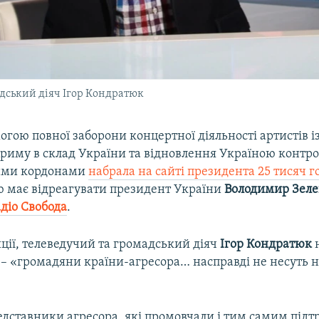
адський діяч Ігор Кондратюк
огою повної заборони концертної діяльності артистів із 
риму в склад України та відновлення Україною контр
ними кордонами
набрала на сайті президента 25 тисяч г
ю має відреагувати президент України
Володимир Зел
діо Свобода
.
иції, телеведучий та громадський діяч
Ігор Кондратюк
н
– «громадяни країни-агресора… насправді не несуть н
едставники агресора, які промовчали і тим самим під