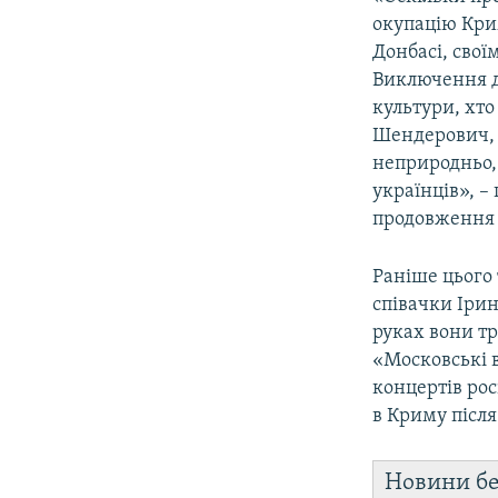
окупацію Крим
Донбасі, свої
Виключення д
культури, хто
Шендерович, 
неприродньо, 
українців», –
продовження
Раніше цього 
співачки Іри
руках вони тр
«Московські в
концертів рос
в Криму після
Новини бе