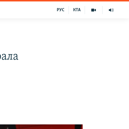
РУС
КТА
рала