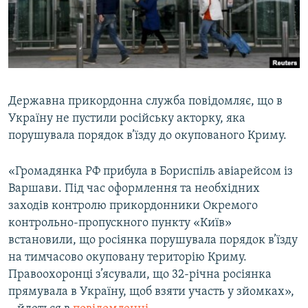
ВІДЕОУРОКИ «ELIFBE»
Русский
СВІДЧЕННЯ ОКУПАЦІЇ
Qırımtatar
УКРАЇНСЬКА ПРОБЛЕМА КРИМУ
ДОЛУЧАЙСЯ!
ІНФОГРАФІКА
Державна прикордонна служба повідомляє, що в
Україну не пустили російську акторку, яка
порушувала порядок в’їзду до окупованого Криму.
Усі сайти RFE/RL
«Громадянка РФ прибула в Бориспіль авіарейсом із
Варшави. Під час оформлення та необхідних
заходів контролю прикордонники Окремого
контрольно-пропускного пункту «Київ»
встановили, що росіянка порушувала порядок в’їзду
на тимчасово окуповану територію Криму.
Правоохоронці з’ясували, що 32-річна росіянка
прямувала в Україну, щоб взяти участь у зйомках»,