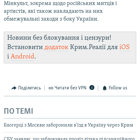
Мінкульт, зокрема щодо російських митців і
артистів, які також накладають на них
обмежувальні заходи з боку України.
Новини без блокування і цензури!
Встановити
додаток
Крим.Реалії для
iOS
і
Android
.
Поділитись
Читати без VPN
Follow us
ПО ТЕМІ
Блогерці з Москви заборонили в'їзд в Україну через Крим
СБУ заявляє, що заблокувала проліт літака підсанкційного