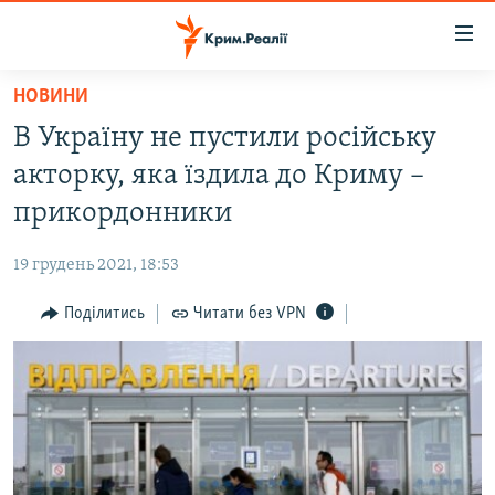
Доступність
посилання
Перейти
НОВИНИ
до
НОВИНИ
В Україну не пустили російську
основного
ВОДА.КРИМ
матеріалу
акторку, яка їздила до Криму –
ВІДЕО ТА ФОТО
Перейти
прикордонники
до
ПОЛІТИКА
основної
19 грудень 2021, 18:53
БЛОГИ
навігації
Перейти
Поділитись
Читати без VPN
ПОГЛЯД
до
ІНТЕРВ'Ю
пошуку
ВСЕ ЗА ДЕНЬ
СПЕЦПРОЕКТИ
ЯК ОБІЙТИ БЛОКУВАННЯ
ДЕПОРТАЦІЯ