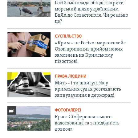
Російська влада обіцяє закрити
морський шлях українським
БпЛА до Севастополя. Чи реально
це?
СУСПІЛЬСТВО
«Крим – не Росія»: маркетплейс
Ozon припинив прийом нових
замовлень на Кримському
півострові
ПРАВА ЛЮДИНИ
Мить – і ти шпигун. Як у
кримських судах розглядають
звинувачення в держзраді
ФОТОГАЛЕРЕЇ
Краса Сімферопольського
водосховища та занедбаність
довкола