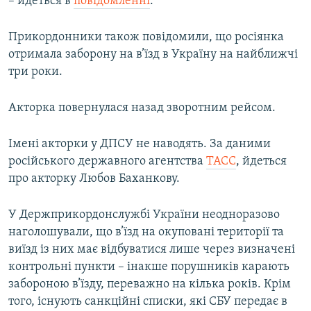
– йдеться в
повідомленні
.
Прикордонники також повідомили, що росіянка
отримала заборону на в’їзд в Україну на найближчі
три роки.
Акторка повернулася назад зворотним рейсом.
Імені акторки у ДПСУ не наводять. За даними
російського державного агентства
ТАСС
, йдеться
про акторку Любов Баханкову.
У Держприкордонслужбі України неодноразово
наголошували, що в’їзд на окуповані території та
виїзд із них має відбуватися лише через визначені
контрольні пункти – інакше порушників карають
забороною в’їзду, переважно на кілька років. Крім
того, існують санкційні списки, які СБУ передає в