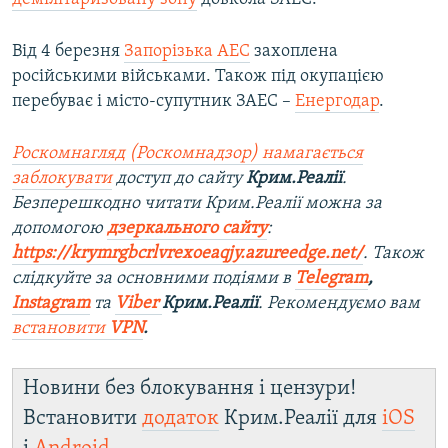
Від 4 березня
Запорізька АЕС
захоплена
російськими військами. Також під окупацією
перебуває і місто-супутник ЗАЕС –
Енергодар
.
Роскомнагляд (Роскомнадзор) намагається
заблокувати
доступ до сайту
Крим.Реалії
.
Безперешкодно читати Крим.Реалії можна за
допомогою
дзеркального сайту
:
https://krymrgbcrlvrexoeaqjy.azureedge.net/
. Також
слідкуйте за основними подіями в
Telegram
,
Instagram
та
Viber
Крим.Реалії
. Рекомендуємо вам
встановити
VPN
.
Новини без блокування і цензури!
Встановити
додаток
Крим.Реалії для
iOS