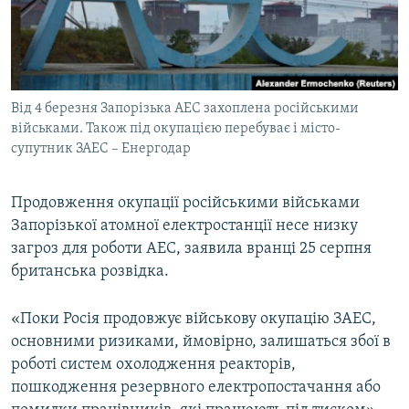
ВІДЕОУРОКИ «ELIFBE»
Русский
СВІДЧЕННЯ ОКУПАЦІЇ
Qırımtatar
УКРАЇНСЬКА ПРОБЛЕМА КРИМУ
Від 4 березня Запорізька АЕС захоплена російськими
ДОЛУЧАЙСЯ!
ІНФОГРАФІКА
військами. Також під окупацією перебуває і місто-
супутник ЗАЕС – Енергодар
Усі сайти RFE/RL
Продовження окупації російськими військами
Запорізької атомної електростанції несе низку
загроз для роботи АЕС, заявила вранці 25 серпня
британська розвідка.
«Поки Росія продовжує військову окупацію ЗАЕС,
основними ризиками, ймовірно, залишаться збої в
роботі систем охолодження реакторів,
пошкодження резервного електропостачання або