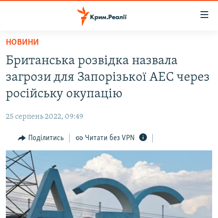
Доступність
посилання
Перейти
НОВИНИ
до
НОВИНИ
Британська розвідка назвала
основного
ВОДА.КРИМ
матеріалу
загрози для Запорізької АЕС через
ВІДЕО ТА ФОТО
Перейти
російську окупацію
до
ПОЛІТИКА
основної
25 серпень 2022, 09:49
БЛОГИ
навігації
Перейти
Поділитись
Читати без VPN
ПОГЛЯД
до
ІНТЕРВ'Ю
пошуку
ВСЕ ЗА ДЕНЬ
СПЕЦПРОЕКТИ
ЯК ОБІЙТИ БЛОКУВАННЯ
ДЕПОРТАЦІЯ