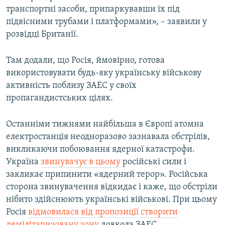
транспортні засоби, припаркувавши їх під
підвісними трубами і платформами», – заявили у
розвідці Британії.
Там додали, що Росія, ймовірно, готова
використовувати будь-яку українську військову
активність поблизу ЗАЕС у своїх
пропагандистських цілях.
Останніми тижнями найбільша в Європі атомна
електростанція неодноразово зазнавала обстрілів,
викликаючи побоювання ядерної катастрофи.
Україна
звинувачує в цьому
російські сили і
закликає припинити «ядерний терор». Російська
сторона звинувачення відкидає і каже, що обстріли
нібито здійснюють українські військові. При цьому
Росія
відмовилася від пропозиції створити
демілітаризовану зону
довкола ЗАЕС.