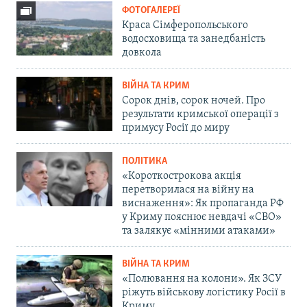
ФОТОГАЛЕРЕЇ
Краса Сімферопольського
водосховища та занедбаність
довкола
ВІЙНА ТА КРИМ
Сорок днів, сорок ночей. Про
результати кримської операції з
примусу Росії до миру
ПОЛІТИКА
«Короткострокова акція
перетворилася на війну на
виснаження»: Як пропаганда РФ
у Криму пояснює невдачі «СВО»
та залякує «мінними атаками»
ВІЙНА ТА КРИМ
«Полювання на колони». Як ЗСУ
ріжуть військову логістику Росії в
Криму