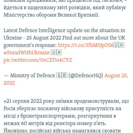
помилки працівників, які працюють під тиском», –
йдеться в щоденному звіті розвідки, який публікує
Міністерство оборони Великої Британії.
Latest Defence Intelligence update on the situation in
Ukraine - 25 August 2022 Find out more about the UK
government's response:
https://t.co/3fhM5JyOS6
🇺🇦
#StandWithUkraine
🇺🇦
pic.twitter.com/0eCZDn4CYZ
— Ministry of Defence 🇬🇧 (@DefenceHQ)
August 25,
2022
«21 серпня 2022 року знімки продемонстрували, що
Росія зберігає посилену військову присутність на
місці з бронетранспортерами, розгорнутими в
межах 60 метрів від реактора номер п’ять.
Ймовірно, російські війська намагалися сховати