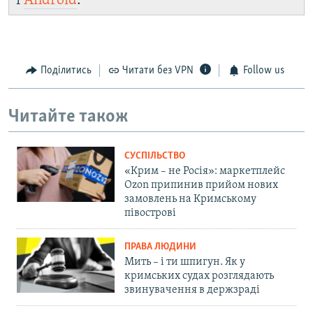
і
Android
.
Поділитись
Читати без VPN
Follow us
Читайте також
СУСПІЛЬСТВО
«Крим – не Росія»: маркетплейс
Ozon припинив прийом нових
замовлень на Кримському
півострові
ПРАВА ЛЮДИНИ
Мить – і ти шпигун. Як у
кримських судах розглядають
звинувачення в держзраді