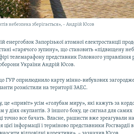
нтів небезпека зберігається», – Андрій Юсов
ій енергоблок Запорізької атомної електростанції про
стані «гарячого зупину», що становить «підвищену не
ефірі телемарафону представник Головного управління 
 оборони України Андрій Юсов.
 що ГУР оприлюднило карту мінно-вибухових загородже
панти розмістили на території ЗАЕС.
у, це «привіт» усім «голубам миру», які кажуть за кор
м у діях окупантів. З іншого боку, це сигнал для самих
ці точно все бачать. Власне, рашисти вже зреагували н
цієї інформації і терміново представники Росгвардії 
 вносити відповідні корективи», – зазначив Юсов.