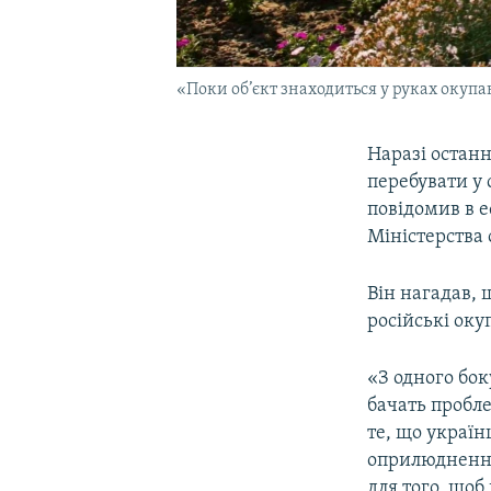
«Поки об’єкт знаходиться у руках окупа
Наразі останн
перебувати у 
повідомив в 
Міністерства
Він нагадав,
російські оку
«З одного бок
бачать пробле
те, що україн
оприлюднення 
для того, щоб