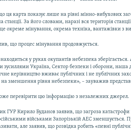
що ця карта показує лише на рівні мінно-вибухових за
на станції. За його словами, наразі вся територія станці
 ще окреме мінування, окрема техніка, вантажівки з в
лив, що процес мінування продовжується.
знаходиться у руках окупантів небезпека зберігається.
 зусиллями Україна, Сектор безпеки і оборони, наша 
чне керівництво вживає публічних і не публічних заход
 на зменшення рівня небезпеки», – зауважив представ
може перевірити цю інформацію з незалежних джерел.
ик ГУР Кирило Буданов заявив, що загроза катастрофи
осійськими військами Запорізькій АЕС зменшується. 
зивати, але заявив, що розвідка робить «певні публічн