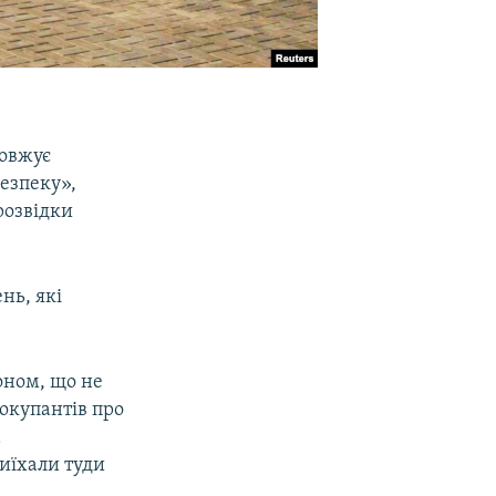
довжує
безпеку»,
розвідки
нь, які
доном, що не
 окупантів про
а
виїхали туди