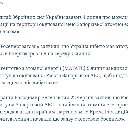
».
штаб Збройних сил України заявив 4 липня про можли
ації на території окупованої нею Запорізької атомної е
 часом».
«Росенергоатомі» заявили, що Україна нібито має атак
С в Енергодарі в ніч на середу, 5 липня.
гентство з атомної енергії (МАГАТЕ) 5 липня закликал
ступ до окупованої Росією Запорізької АЕС, щоб «підт
а місці мін або вибухівки».
раїни Володимир Зеленський 22 червня заявив,
що Рос
кту на Запорізькій АЕС – найбільшій атомній електрост
в передав ці дані країнам-партнерам. У Кремлі традиці
винувачення і назвали цю заяву «черговою брехнею».