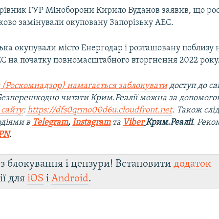
рівник ГУР Міноборони Кирило Буданов заявив,
що рос
ково замінували окуповану Запорізьку АЕС.
ська окупували місто Енергодар і розташовану поблизу 
ЕС на початку повномасштабного вторгнення 2022 року
 (Роскомнадзор) намагається заблокувати
доступ до са
 Безперешкодно читати Крим.Реалії можна за допомог
 сайту
:
https://dfs0qrmo00d6u.cloudfront.net
. Також слі
діями в
Telegram
,
Instagram
та
Viber
Крим.Реалії
. Рек
PN
.
з блокування і цензури! Встановити
додаток
ії для
iOS
і
Android
.