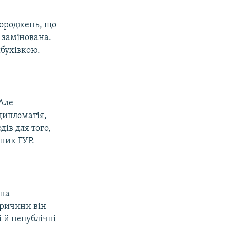
городжень, що
ї замінована.
ибухівкою.
 Але
дипломатія,
ів для того,
ник ГУР.
 на
Причини він
і й непублічні