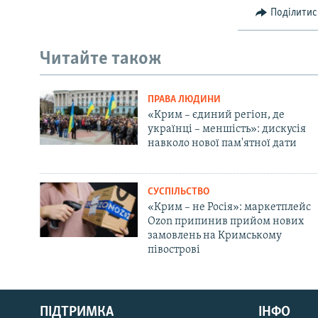
Поділитис
Читайте також
ПРАВА ЛЮДИНИ
«Крим – єдиний регіон, де
українці – меншість»: дискусія
навколо нової пам'ятної дати
СУСПІЛЬСТВО
«Крим – не Росія»: маркетплейс
Ozon припинив прийом нових
замовлень на Кримському
півострові
Русский
ПІДТРИМКА
ІНФО
Qırımtatar