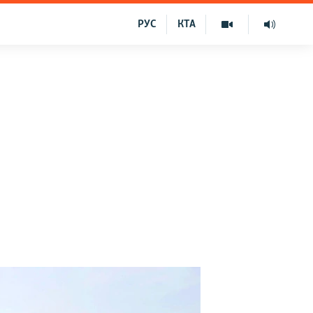
РУС
КТА