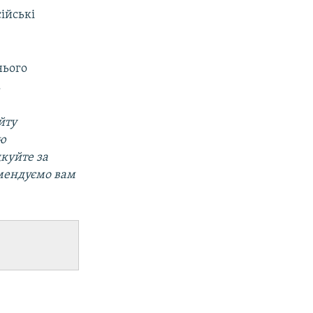
ійські
нього
.
йту
ою
дкуйте за
омендуємо вам