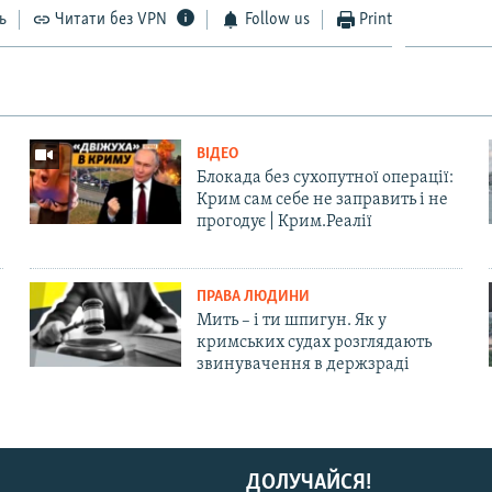
ь
Читати без VPN
Follow us
Print
ВІДЕО
Блокада без сухопутної операції:
Крим сам себе не заправить і не
прогодує | Крим.Реалії
ПРАВА ЛЮДИНИ
Мить – і ти шпигун. Як у
кримських судах розглядають
звинувачення в держзраді
ДОЛУЧАЙСЯ!