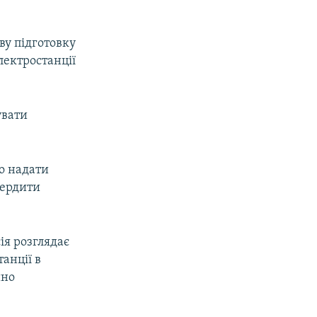
ву підготовку
лектростанції
увати
о надати
вердити
ія розглядає
анції в
йно