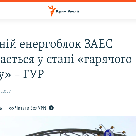
ній енергоблок ЗАЕС
ається у стані «гарячого
у» – ГУР
 13:37
ь
Читати без VPN