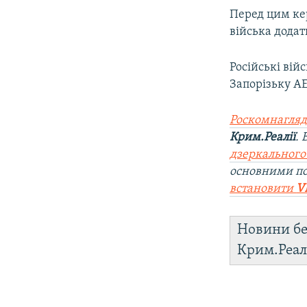
Перед цим ке
війська додат
Російські вій
Запорізьку А
Роскомнагляд
Крим.Реалії
.
дзеркального
основними по
встановити
V
Новини бе
Крим.Реал