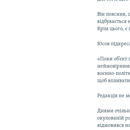
Він пояснив, 
відбувається 
Крім цього, є
Юсов підкрес
«Поки об’єкт 
неймовірними
воєнно-політи
щоб впливати
Редакція не 
Днями очільн
окупованій р
відмовився на