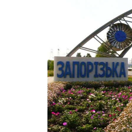
ВІДЕОУРОКИ «ELIFBE»
СВІДЧЕННЯ ОКУПАЦІЇ
УКРАЇНСЬКА ПРОБЛЕМА КРИМУ
ІНФОГРАФІКА