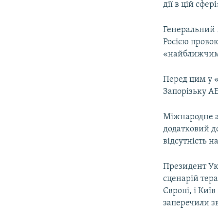
дії в цій сфері
Генеральний 
Росією провок
«найближчим
Перед цим у 
Запорізьку АЕ
Міжнародне а
додатковий до
відсутність н
Президент Ук
сценарій тера
Європі, і Киї
заперечили з