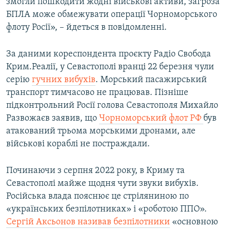
змогли пошкодити жодні військові активи, загроза
БПЛА може обмежувати операції Чорноморського
флоту Росії», – йдеться в повідомленні.
За даними кореспондента проєкту Радіо Свобода
Крим.Реалії, у Севастополі вранці 22 березня чули
серію
гучних вибухів
. Морський пасажирський
транспорт тимчасово не працював. Пізніше
підконтрольний Росії голова Севастополя Михайло
Развожаєв заявив, що
Чорноморський флот РФ
був
атакований трьома морськими дронами, але
військові кораблі не постраждали.
Починаючи з серпня 2022 року, в Криму та
Севастополі майже щодня чути звуки вибухів.
Російська влада пояснює це стріляниною по
«українських безпілотниках» і «роботою ППО».
Сергій Аксьонов називав безпілотники
«основною