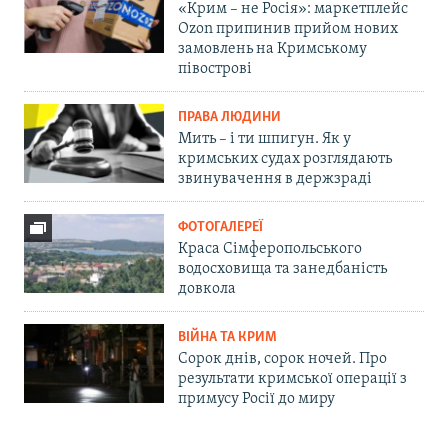
«Крим – не Росія»: маркетплейс
Ozon припинив прийом нових
замовлень на Кримському
півострові
ПРАВА ЛЮДИНИ
Мить – і ти шпигун. Як у
кримських судах розглядають
звинувачення в держзраді
ФОТОГАЛЕРЕЇ
Краса Сімферопольського
водосховища та занедбаність
довкола
ВІЙНА ТА КРИМ
Сорок днів, сорок ночей. Про
результати кримської операції з
примусу Росії до миру