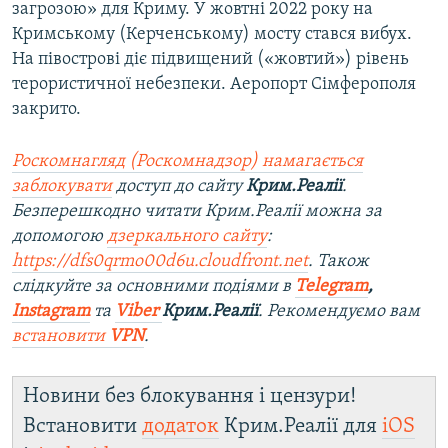
загрозою» для Криму. У жовтні 2022 року на
Кримському (Керченському) мосту стався вибух.
На півострові діє підвищений («жовтий») рівень
терористичної небезпеки. Аеропорт Сімферополя
закрито.
Роскомнагляд (Роскомнадзор) намагається
заблокувати
доступ до сайту
Крим.Реалії
.
Безперешкодно читати Крим.Реалії можна за
допомогою
дзеркального сайту
:
https://dfs0qrmo00d6u.cloudfront.net
. Також
слідкуйте за основними подіями в
Telegram
,
Instagram
та
Viber
Крим.Реалії
. Рекомендуємо вам
встановити
VPN
.
Новини без блокування і цензури!
Встановити
додаток
Крим.Реалії для
iOS