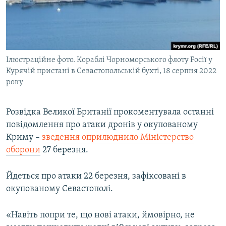
ВІДЕОУРОКИ «ELIFBE»
Русский
СВІДЧЕННЯ ОКУПАЦІЇ
Qırımtatar
УКРАЇНСЬКА ПРОБЛЕМА КРИМУ
Ілюстраційне фото. Кораблі Чорноморського флоту Росії у
ДОЛУЧАЙСЯ!
ІНФОГРАФІКА
Курячій пристані в Севастопольській бухті, 18 серпня 2022
року
Усі сайти RFE/RL
Розвідка Великої Британії прокоментувала останні
повідомлення про атаки дронів у окупованому
Криму –
зведення оприлюднило Міністерство
оборони
27 березня.
Йдеться про атаки 22 березня, зафіксовані в
окупованому Севастополі.
«Навіть попри те, що нові атаки, ймовірно, не