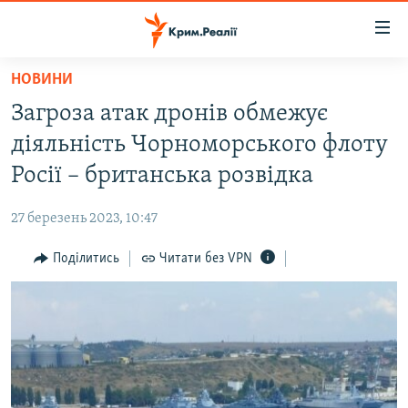
Доступність
посилання
Перейти
НОВИНИ
до
НОВИНИ
Загроза атак дронів обмежує
основного
ВОДА.КРИМ
матеріалу
діяльність Чорноморського флоту
ВІДЕО ТА ФОТО
Перейти
Росії – британська розвідка
до
ПОЛІТИКА
основної
27 березень 2023, 10:47
БЛОГИ
навігації
Перейти
Поділитись
Читати без VPN
ПОГЛЯД
до
ІНТЕРВ'Ю
пошуку
ВСЕ ЗА ДЕНЬ
СПЕЦПРОЕКТИ
ЯК ОБІЙТИ БЛОКУВАННЯ
ДЕПОРТАЦІЯ