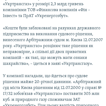
«Укртрансгаз» у розмірі 2,3 млрд гривень
компаніями ТОВ «Фінансова компанія «Фін –
Інвест» та ПрАТ «Укренергозбут».
«Кошти були заблоковані на рахунках державного
підприємства на виконання судового рішення,
винесеного Арбітражним судом м. Києва 12.07.2007
року. «Укртрансгаз» розцінює таке рішення як
неправомірне, а спільні дії двох приватних
компаній – як такі, що можуть мати ознаки
шахрайства», – ідеться в заяві «Укртрансгазу».
У компанії нагадали, що йдеться про судове
рішення майже 20-річної давнини. «Арбітражний
суд міста Києва рішенням від 12.07.2000 у справі №
17/32 зобов’язав «Укртрансгаз» поставити 305 млн
куб. м природного газу споживачам ЗАТ
«Укренергозбут». При цьому вартість природного