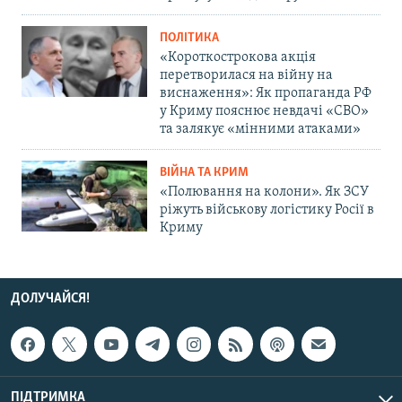
ПОЛІТИКА
«Короткострокова акція
перетворилася на війну на
виснаження»: Як пропаганда РФ
у Криму пояснює невдачі «СВО»
та залякує «мінними атаками»
ВІЙНА ТА КРИМ
«Полювання на колони». Як ЗСУ
ріжуть військову логістику Росії в
Криму
ДОЛУЧАЙСЯ!
ПІДТРИМКА