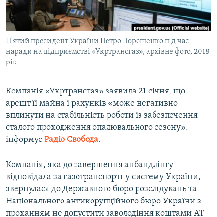
ВІДЕОУРОКИ «ELIFBE»
Русский
СВІДЧЕННЯ ОКУПАЦІЇ
Qırımtatar
П'ятий президент України Петро Порошенко під час
УКРАЇНСЬКА ПРОБЛЕМА КРИМУ
наради на підприємстві «Укртрансгаз», архівне фото, 2018
ДОЛУЧАЙСЯ!
ІНФОГРАФІКА
рік
Компанія «Укртрансгаз» заявила 21 січня, що
арешт її майна і рахунків «може негативно
Усі сайти RFE/RL
вплинути на стабільність роботи із забезпечення
сталого проходження опалювального сезону»,
інформує
Радіо Свобода
.
Компанія, яка до завершення анбандлінгу
відповідала за газотранспортну систему України,
звернулася до Державного бюро розслідувань та
Національного антикорупційного бюро України з
проханням не допустити заволодіння коштами АТ