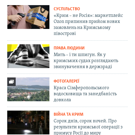
СУСПІЛЬСТВО
«Крим – не Росія»: маркетплейс
Ozon припинив прийом нових
замовлень на Кримському
півострові
ПРАВА ЛЮДИНИ
Мить – і ти шпигун. Як у
кримських судах розглядають
звинувачення в держзраді
ФОТОГАЛЕРЕЇ
Краса Сімферопольського
водосховища та занедбаність
довкола
ВІЙНА ТА КРИМ
Сорок днів, сорок ночей. Про
результати кримської операції з
примусу Росії до миру