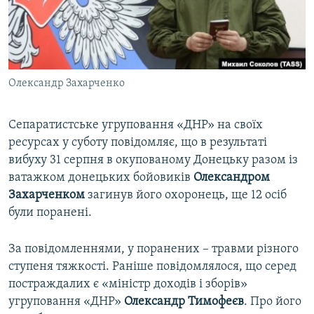
ВІДЕОУРОКИ «ELIFBE»
Русский
СВІДЧЕННЯ ОКУПАЦІЇ
Qırımtatar
УКРАЇНСЬКА ПРОБЛЕМА КРИМУ
Олександр Захарченко
ДОЛУЧАЙСЯ!
ІНФОГРАФІКА
Сепаратистське угруповання «ДНР» на своїх
ресурсах у суботу повідомляє, що в результаті
Усі сайти RFE/RL
вибуху 31 серпня в окупованому Донецьку разом із
ватажком донецьких бойовиків
Олександром
Захарченком
загинув його охоронець, ще 12 осіб
були поранені.
За повідомленнями, у поранених – травми різного
ступеня тяжкості. Раніше повідомлялося, що серед
постраждалих є «міністр доходів і зборів»
угруповання «ДНР»
Олександр Тимофеєв
. Про його