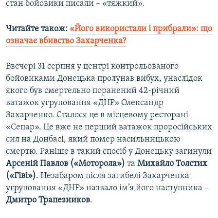
стан бойовики писали – «тяжкий».
Читайте також:
«Його використали і прибрали»: що
означає вбивство Захарченка?
Ввечері 31 серпня у центрі контрольованого
бойовиками Донецька пролунав вибух, унаслідок
якого був смертельно поранений 42-річний
ватажок угруповання «ДНР» Олександр
Захарченко. Сталося це в місцевому ресторані
«Сепар». Це вже не перший ватажок проросійських
сил на Донбасі, який помер насильницькою
смертю. Раніше в такий спосіб у Донецьку загинули
Арсеній Павлов («Моторола»)
та
Михайло Толстих
(«Гіві»)
. Незабаром після загибелі Захарченка
угруповання «ДНР» назвало ім’я його наступника –
Дмитро Трапезников
.