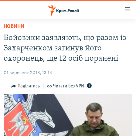
Доступність
посилання
Перейти
НОВИНИ
до
НОВИНИ
Бойовики заявляють, що разом із
основного
ВОДА.КРИМ
матеріалу
Захарченком загинув його
ВІДЕО ТА ФОТО
Перейти
охоронець, ще 12 осіб поранені
до
ПОЛІТИКА
основної
01 вересень 2018, 13:13
БЛОГИ
навігації
Перейти
Поділитись
Читати без VPN
ПОГЛЯД
до
ІНТЕРВ'Ю
пошуку
ВСЕ ЗА ДЕНЬ
СПЕЦПРОЕКТИ
ЯК ОБІЙТИ БЛОКУВАННЯ
ДЕПОРТАЦІЯ