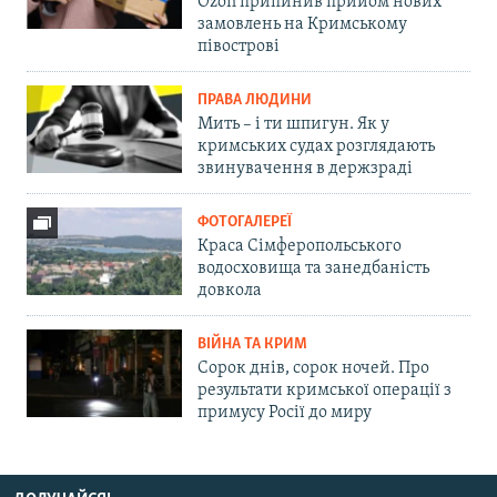
Ozon припинив прийом нових
замовлень на Кримському
півострові
ПРАВА ЛЮДИНИ
Мить – і ти шпигун. Як у
кримських судах розглядають
звинувачення в держзраді
ФОТОГАЛЕРЕЇ
Краса Сімферопольського
водосховища та занедбаність
довкола
ВІЙНА ТА КРИМ
Сорок днів, сорок ночей. Про
результати кримської операції з
примусу Росії до миру